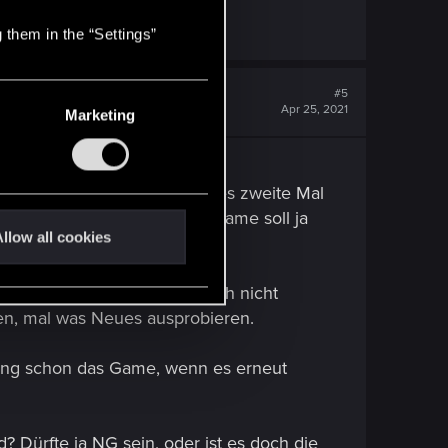
cks kopieren)
 them in the “Settings”
#5
Apr 25, 2021
Marketing
r den gleichen Karten.
e Funktion begrüßen nur jedes zweite Mal
auf Dauer eher nerven. Das Game soll ja
llow all cookies
stern gibt es noch viele noch nicht
en, mal was Neues ausprobieren.
Anfang schon das Game, wenn es erneut
? Dürfte ja NG sein, oder ist es doch die