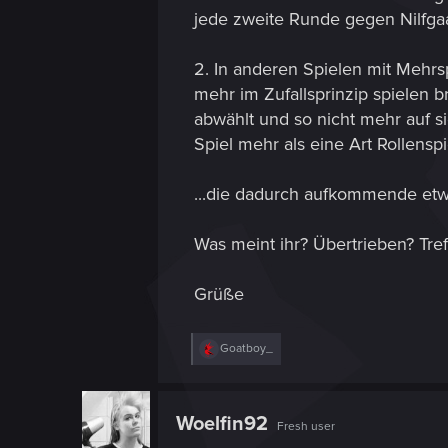
jede zweite Runde gegen Nilfga
2. In anderen Spielen mit Mehrsp
mehr im Zufallsprinzip spielen b
abwählt und so nicht mehr auf si
Spiel mehr als eine Art Rollensp
...die dadurch aufkommende etw
Was meint ihr? Übertrieben? Treff
Grüße
R
Goatboy_
e
a
c
t
Woelfin92
Fresh user
i
o