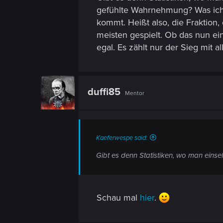
n
gefühlte Wahrnehmung? Was ich 
kommt. Heißt also, die Fraktion, 
meisten gespielt. Ob das nun ein 
egal. Es zählt nur der Sieg mit 
duffi85
Mentor
Kaeferwespe said:
Gibt es denn Statistiken, wo man einse
Schau mal
hier
.