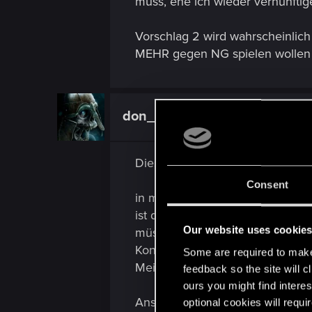
muss, ehe ich wieder vernünftig
Vorschlag 2 wird wahrscheinlic
MEHR gegen NG spielen wollen wü
don_wiTho
Forum regular
Dieses Phänomen hab ich auch s
Consent
in meiner Anfangsphase hatte i
ist das NG immer gut darin ist 
Our website uses cookie
müssen dann ist Frust vorprogra
Konterdecks gegen gewisse Frak
Some are required to make 
Meistens bekommt man dann ganz
feedback so the site will c
ours you might find interes
Ansonsten mal eine andere Frakt
optional cookies will requi