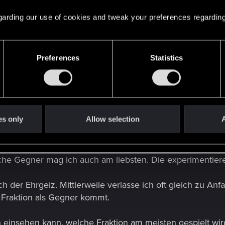
nd sich mal Ideen holen (meine jetzt nicht komplette De
 regarding our use of cookies and tweak your preferences regarding
Preferences
Statistics
ert, dennoch sind die meisten Games gegen NG, mit imme
gen NG gewinnen würde, würde ich sie abwählen, oder di
s hat ja schon jemand humoristisch dargestellt, dass sie 
es only
Allow selection
A
l nicht in Frage. Kurz mal angetestet, doch bei den Mon
che Gegner mag ich auch am liebsten. Die experimentier
ch der Ehrgeiz. Mittlerweile verlasse ich oft gleich zu 
 Fraktion als Gegner kommt.
 einsehen kann, welche Fraktion am meisten gespielt wird