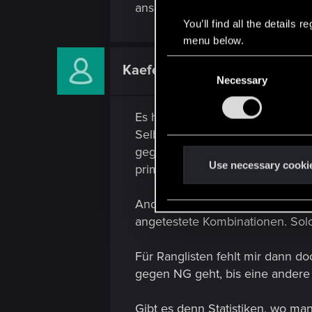
ansehen was andere so machen u
You’ll find all the details
menu below.
C
Kaeferwespe
Fresh user
Necessary
o
n
s
Es hat sich schon etwas gebess
e
Selbst wenn ich jedes Spiel ge
n
gegen sie antreten zu müssen. E
t
Use necessary cooki
primär Spaß machen.
S
e
Andere Fraktionen kommen erstma
l
angetestete Kombinationen. Sol
e
c
Für Ranglisten fehlt mir dann do
t
gegen NG geht, bis eine andere
i
o
Gibt es denn Statistiken, wo man