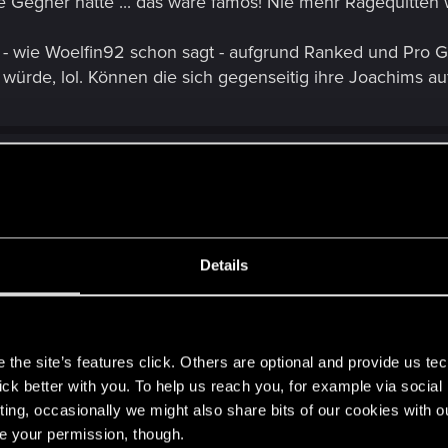
e Gegner hätte ... das wäre famos! Nie mehr Ragequitte
h - wie Woelfin92 schon sagt - aufgrund Ranked und Pr
rde, lol. Können die sich gegenseitig ihre Joachims auf
chon oft erlebt und mich gefragt ob mich da wer ärgern 
Details
ch als NR Spieler auch oft große Probleme gegen NG (dam
den Gegner zu stören und wenn man Decks mit vielen Engin
s
mmiert.
tion oder Taktiken würde ich nicht machen.
the site’s features click. Others are optional and provide us tec
 andere Gegner oder die Decks funktionieren einfach n
lick better with you. To help us reach you, for example via socia
ting, occasionally we might also share bits of our cookies with o
ion spielen das hilft auch mal was zB Gameplay bzw. Spie
re your permission, though.