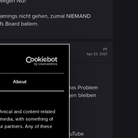
n wegen NG!
o Gamings nicht gehen, zumal NIEMAND
s Board ballern.
#4
Apr 23, 2021
will
.
About
als Doppel Ball und Block). Das Problem
es und Karten spielt die liegen bleiben
hnical and content-related
icht.
l media, with something of
ur partners. Any of these
lstil angeht. Oder mal bei YouTube