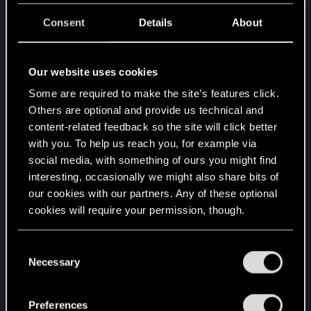
Consent
Details
About
Post automatically merged:
Jan 13, 2025
Our website uses cookies
Znalazłem rozwiązanie problemu, u mnie
Some are required to make the site’s features click.
zadziałało - może pomoże innym. O to co
Others are optional and provide us technical and
zrobiłem:
content-related feedback so the site will click better
1. Naprawiłem pliki gry w GOG
with you. To help us reach you, for example via
2. Zmieniłem w ustawieniach STEROWANIE->Unik
social media, with something of ours you might find
na przyciskach kierunkowych->WŁĄCZONE i
interesting, occasionally we might also share bits of
klikałem WASD dwukrotnie
our cookies with our partners. Any of these optional
cookies will require your permission, though.
Dwukrotne kliknięcie WSAD działa poprawnie.
Zadania zaliczone jak trzeba. Problem rozwiązany.
You’ll find all the details regarding our use of cookies
C
and tweak your preferences regarding them in the
Necessary
Attachments
o
“Settings” menu below.
n
s
Preferences