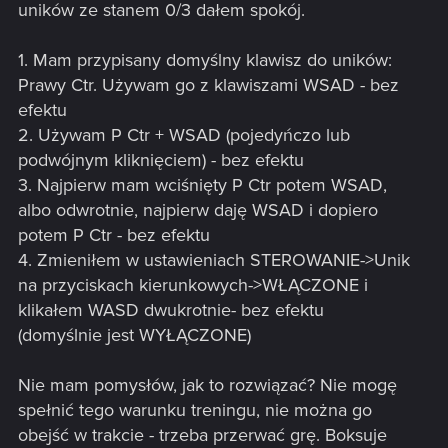
uników ze stanem 0/3 dałem spokój.
1. Mam przypisany domyślny klawisz do uników:
Prawy Ctr. Używam go z klawiszami WSAD - bez
efektu
2. Używam P Ctr + WSAD (pojedyńczo lub
podwójnym kliknięciem) - bez efektu
3. Najpierw mam wciśnięty P Ctr potem WSAD,
albo odwrotnie, najpierw daję WSAD i dopiero
potem P Ctr - bez efektu
4. Zmieniłem w ustawieniach STEROWANIE->Unik
na przyciskach kierunkowych->WŁĄCZONE i
klikałem WASD dwukrotnie- bez efektu
(domyślnie jest WYŁĄCZONE)
Nie mam pomysłów, jak to rozwiązać? Nie mogę
spełnić tego warunku treningu, nie można go
obejść w trakcie - trzeba przerwać grę. Boksuje