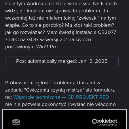
się z tym Androidem i stoję w miejscu. Na filmach
widzę że ludziom nie sprawia to problemu. Ja
wcześniej też nie miałem takiej "zwieszki" na tym
etapie. Co to się porobiło? Ma ktoś taki problem?
jak go rozwiązać? Mam świeżą instalację CB2077
z DLC na GOG w wersji 2.2 na świeżo
postawionym Win11 Pro.
Post automatically merged:
Jan 13, 2025
Próbowałem zgłosić problem z Unikami w
zadaniu "Ćwiczenia czynią mistrza" ale formularz
na:
Wsparcie techniczne — CD PROJEKT RED
nie nie pozwala dokończyć i wysłać nie wiadomo
dlaczego. Zgłaszanie problemów przez formularz
nie dział, jest "wydmuszką". Plik DxDiag.txt jest
dobry na 100%.