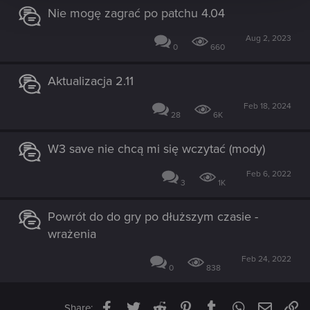
Nie mogę zagrać po patchu 4.04
Aug 2, 2023
0
660
Aktualizacja 2.11
Feb 18, 2024
28
6K
W3 save nie chcą mi się wczytać (mody)
Feb 6, 2022
3
1K
Powrót do do gry po dłuższym czasie -
wrażenia
Feb 24, 2022
0
838
Facebook
Twitter
Reddit
Pinterest
Tumblr
WhatsApp
Email
Li
Share: