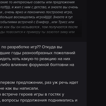
 какие то интересные советы или предложения
!!)))), я жил с ним с детства, и знаете вы очень
 , очень ярко и лаконично построена игра,
льше восхищались игрой)))))!. Знаете я тут
событиями встречей с Енифер , или Трисс или
аю как бы он назывался , там получается после
ды повозится к примеру ты захотел зиму или
от можно было бы Геральту организовать пир, а
е его друзья хотят приехать и посмотреть как он
 по разработке игр?? Откуда вы
изации пира , и различных мини квестов , в
аски для написания собственной картины , и так
ошедшие годы разнообразных пожеланий
идеть хоть какую-то реакцию на них
е-либо влияние форумной болтовни на
 первом предложении, раз уж речь идет
не как вы написали.
 встрече героев игры в гостях у
же, вопросы продолжения поднимались и