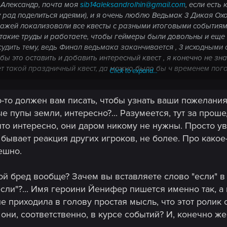
т Александр, почта моя
sib14aleksandrolhin@gmail.com
, если есть
 рад поделиться идеями)
, и я очень люблю Ведьмак 3 Дикая Охота!
ажей локализовали все квесты с разными итоговыми событиями
такие труды и работаете, чтобы геймеры были довольны и еще бо
судить тему, ведь Финал ведьмака заканчивается , 3 исходными 
ы это оставить и добавить интересный квест , я конечно не зн
ет такой праздничный квест, да можно было бы ч временем пого
Click to expand...
похож на подобие Пира из каменного сердца где свадьба , так в
ых гостей приходит письмо а тут же Геральт прочитал , и там вс
о-то должен вам писать, чтобы узнать ваши пожелания
е необходимое просит свои компаньонов или Дворецкого в орган
какое , и многое другое , летом к примеру Геральт собирает кр
е пупы земли, интересно?... Разумеется, тут за пр
ом)))))!!!!
то интересно, они даром никому не нужны. Просто ув
бывает реакция других игроков, не более. Про како
ешно.
й бред вообще? Зачем вы вставляете слово "если" в
сли"?... Имя героини Йенифер пишется именно так, а 
е приходила в голову простая мысль, что этот ролик о
 они, соответственно, в курсе событий? И, конечно 