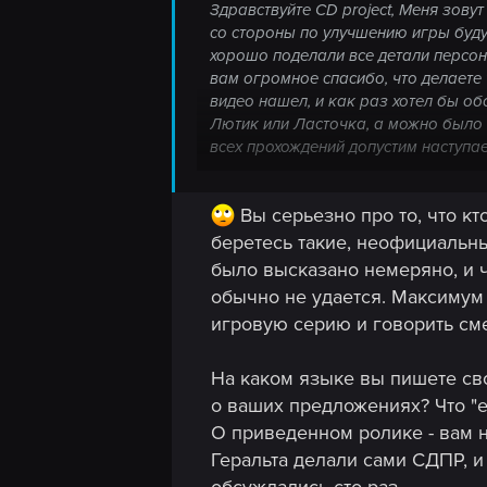
Здравствуйте CD project, Меня зову
со стороны по улучшению игры буду
хорошо поделали все детали персон
вам огромное спасибо, что делаете 
видео нашел, и как раз хотел бы об
Лютик или Ласточка, а можно было б
всех прохождений допустим наступа
осень , и этот квест очень был бы 
квест пусть будет подготовка незван
Вы серьезно про то, что кт
живет в Винодельне, он собирает вс
снежки играть опять же время года 
беретесь такие, неофициальны
далее а завершается все вечерним пир
было высказано немеряно, и ч
обычно не удается. Максимум 
игровую серию и говорить см
На каком языке вы пишете сво
о ваших предложениях? Что "е
О приведенном ролике - вам н
Геральта делали сами СДПР, и