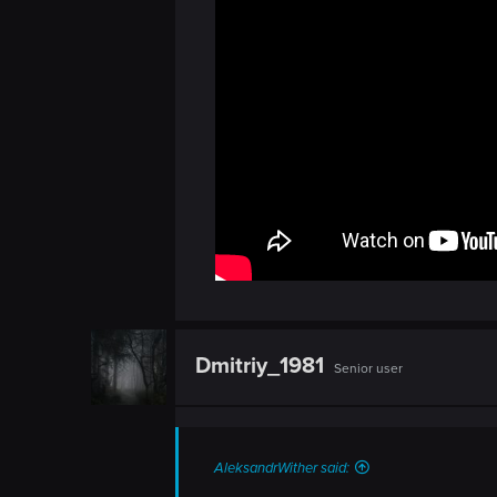
n
Dmitriy_1981
Senior user
AleksandrWither said: