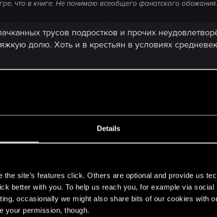
гре, что в книге. Не понимаю всеобщего фанатского обожания.
спачканных трусов подростков и прочих неудовлетво
яжкую долю. Хоть и в крестьян в условиях средневек
Details
не ездить к Эмгыру, а в остальных четырех ключевых
s
да какой будет финал? Цири не вернется или станет т
the site’s features click. Others are optional and provide us tec
lick better with you. To help us reach you, for example via socia
ting, occasionally we might also share bits of our cookies with o
re your permission, though.