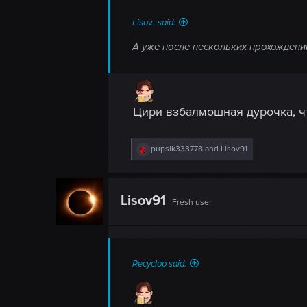
:
Lisov.. said:
А уже после нескольких прохождений
Цири взбалмошная дурочка, чт
R
pupsik333778
and
Lisov91
e
a
c
t
Lisov91
Fresh user
i
o
n
s
:
Recyclop said: