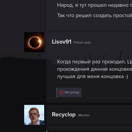
Народ, я тут прошел недавно 
Так что решил создать просто
Lisov91
Fresh user
Когда первый раз проходил, 
прохождения данная концовка 
лучшая для меня концовка -)
R
Recyclop
e
a
c
t
Recyclop
Mentor
i
o
n
s