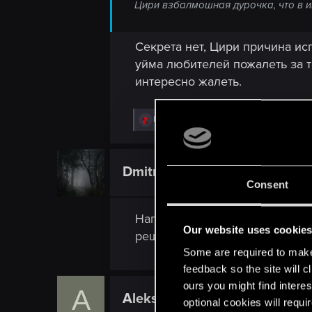
Цири взбалмошная дурочка, что в и
Секрета нет, Цири причина и
уйма любителей пожалеть за т
интересно жалеть.
R
Recyclop
e
a
c
t
Dmitriy_1981
Senior user
i
Consent
o
n
s
Напомните, пожалуйста, если 
:
Our website uses cookie
решения и два "хороших", тог
Some are required to make 
feedback so the site will c
ours you might find interes
A
AleksandrWither
Rookie
optional cookies will requi