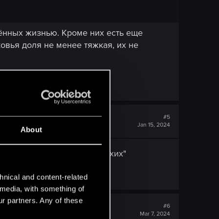
рённых жизнью. Кроме них есть еще
овья доля не менее тяжкая, их не
#5
Jan 15, 2024
About
 эпизодах выбрать два "плохих"
аки ведьмачкой?
hnical and content-related
l media, with something of
ur partners. Any of these
#6
Mar 7, 2024