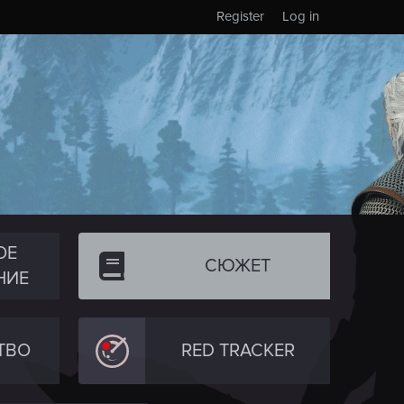
Register
Log in
ОЕ
СЮЖЕТ
НИЕ
ТВО
RED TRACKER