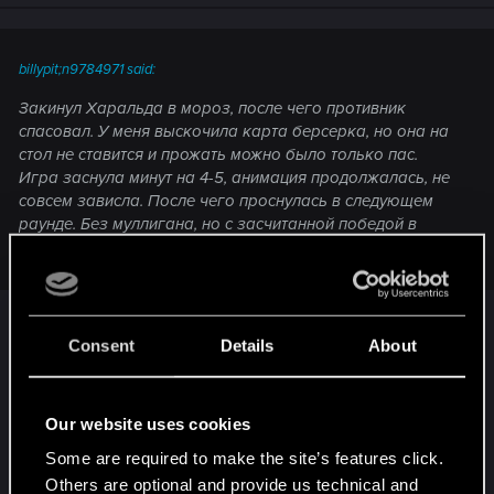
billypit;n9784971 said:
Закинул Харальда в мороз, после чего противник
спасовал. У меня выскочила карта берсерка, но она на
стол не ставится и прожать можно было только пас.
Игра заснула минут на 4-5, анимация продолжалась, не
совсем зависла. После чего проснулась в следующем
раунде. Без муллигана, но с засчитанной победой в
прошлом раунде. Дальше доиграл как обычно.
О, у меня, кажется, такой же баг случился.
Consent
Details
About
Стоял Харальд новый и Харальд Хромой. В
начале мой лидер пингает черепок,
вытаскивается карта берсерка и остаётся
Our website uses cookies
висеть как бы в руке, но не совсем (см.
Some are required to make the site’s features click.
скриншот). Черепок с 0 жизнями остался на
Others are optional and provide us technical and