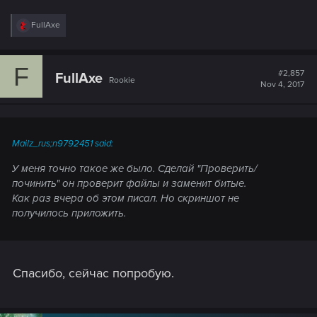
R
FullAxe
e
a
c
F
t
#2,857
FullAxe
Rookie
i
Nov 4, 2017
o
n
s
:
Mailz_rus;n9792451 said:
У меня точно такое же было. Сделай "Проверить/
починить" он проверит файлы и заменит битые.
Как раз вчера об этом писал. Но скриншот не
получилось приложить.
Спасибо, сейчас попробую.