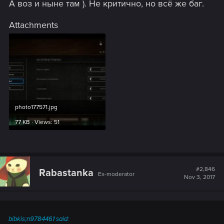
А воз и ныне там ). Не критично, но всё же баг.
Attachments
photo177571.jpg
77 KB · Views: 51
#2,846
Rabastanka
Ex-moderator
Nov 3, 2017
bibkis;n9784461 said: