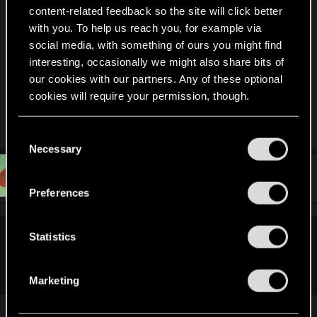
столе. Я смог выбрать одну из карт в руке,
content-related feedback so the site will click better
разыграл, но раунд не заканчивался. Игра
with you. To help us reach you, for example via
повисела с минуту, и берсерк всё-таки вышел
social media, with something of ours you might find
на стол, ход оппоненту перешёл.
interesting, occasionally we might also share bits of
Форум не хочет загружать мой скрин, так что
our cookies with our partners. Any of these optional
прикрепил в ссылке.
cookies will require your permission, though.
https://imgur.com/a/gMZ4R
You’ll find all the details regarding our use of cookies
C
and tweak your preferences regarding them in the
Necessary
o
“Settings” menu below.
n
#2,850
Rabastanka
Ex-moderator
Nov 3, 2017
s
Preferences
e
n
t
Statistics
Verrjerah;n9786471 said:
S
О, у меня, кажется, такой же баг случился.
e
Marketing
l
e
Тоже напишите в техподдержку, пожалуйста.