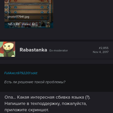
photo177941.jpg
745.5 KB · Views: 46
#2,855
Rabastanka
Ex-moderator
Nov 4, 2017
FullAxe;n9792201 said:
Есть ли решение такой проблемы?
Опа... Какая интересная сбивка языка (?).
Напишите в техподдержку, пожалуйста,
приложите скриншот.