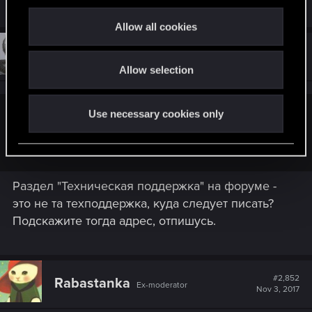
c
t
Allow all cookies
i
#2,851
Verrjerah
o
Rookie
Nov 3, 2017
Allow selection
n
Use necessary cookies only
Rabastanka;n9786761 said:
Тоже напишите в техподдержку, пожалуйста.
Раздел "Техническая поддержка" на форуме -
это не та техподдержка, куда следует писать?
Подскажите тогда адрес, отпишусь.
#2,852
Rabastanka
Ex-moderator
Nov 3, 2017