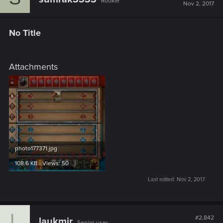
Rookie
Nov 2, 2017
No Title
Attachments
photo177371.jpg
108.6 KB · Views: 50
Last edited:
Nov 2, 2017
L
#2,842
laukmir
Senior user