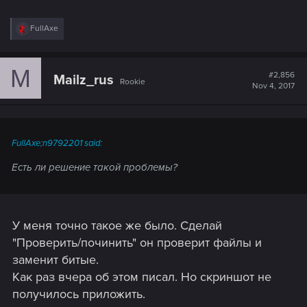
R
FullAxe
e
a
c
M
t
#2,856
Mailz_rus
Rookie
i
Nov 4, 2017
o
n
s
:
FullAxe;n9792201 said:
Есть ли решение такой проблемы?
У меня точно такое же было. Сделай
"Проверить/починить" он проверит файлы и
заменит битые.
Как раз вчера об этом писал. Но скриншот не
получилось приложить.