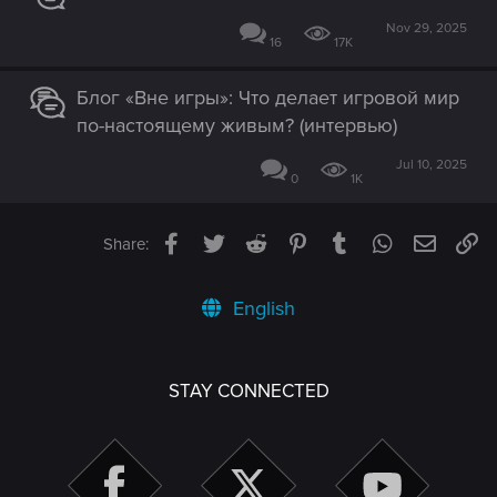
Nov 29, 2025
16
17K
Блог «Вне игры»: Что делает игровой мир
по-настоящему живым? (интервью)
Jul 10, 2025
0
1K
Facebook
Twitter
Reddit
Pinterest
Tumblr
WhatsApp
Email
Li
Share:
English
STAY CONNECTED