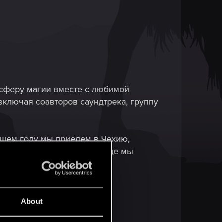
осферу магии вместе с любимой
включая соавторов саундтрека, группу
ющем году мы приедем в Чехию,
акже вернемся в страны, где мы
ды, Польшу и Швецию.
About