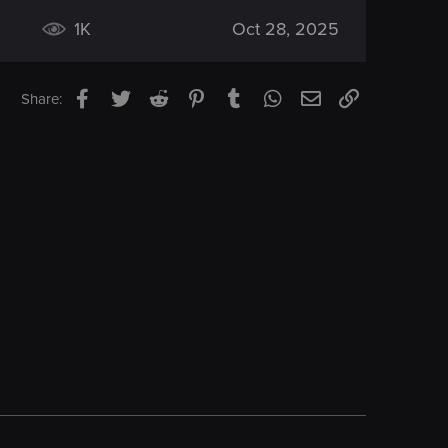
1K
Oct 28, 2025
Facebook
Twitter
Reddit
Pinterest
Tumblr
WhatsApp
Email
Link
Share: