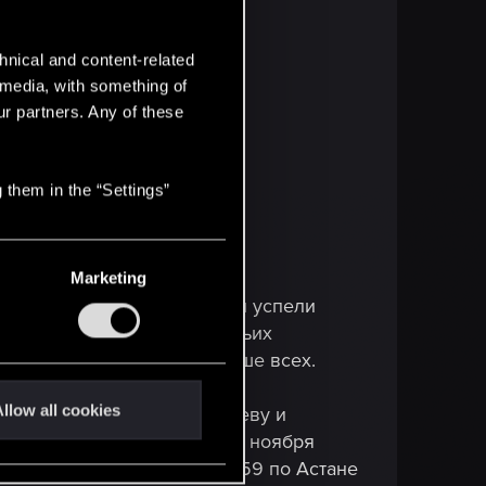
hnical and content-related
l media, with something of
ur partners. Any of these
 them in the “Settings”
Marketing
ши самые преданные игроки успели
саны на рассылку «Ведьмачьих
ам приобрести билеты раньше всех.
llow all cookies
ланировано на 13:00 по Киеву и
кенту, 17:00 по Бишкеку. 21 ноября
:59 по Баку и Еревану, 03:59 по Астане