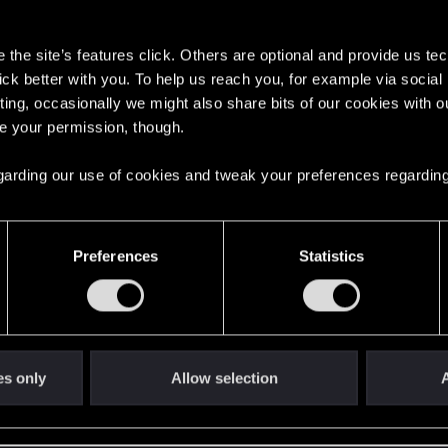
s
the site’s features click. Others are optional and provide us tec
lick better with you. To help us reach you, for example via socia
ting, occasionally we might also share bits of our cookies with o
re your permission, though.
 regarding our use of cookies and tweak your preferences regarding
тобы узнать подробности.
Preferences
Statistics
025 года были распроданы очень быстро, и чтобы на
дготовили специальную предпродажу. Если вы подпи
ерьте почту. Там вы найдете код, который позволит в
es only
Allow selection
A
тов пройдет с 19 по 21 ноября. 19 ноября начало зап
оскве, 15:00 по Баку и Еревану, 16:00 по Астане и Таш
9 по Киеву и Кишиневу, 01:59 по Минску и Москве, 02