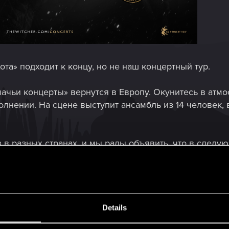
ота» подходит к концу, но не наш концертный тур.
ачьи концерты» вернутся в Европу. Окунитесь в атм
лнении. На сцене выступит ансамбль из 14 человек, 
 в разных странах, и мы рады объявить, что в следу
рг, Италию, Шотландию, Словакию и Швейцарию, а т
рию, Бельгию, Англию, Францию, Германию, Нидерлан
ятницу, 21 ноября:
Details