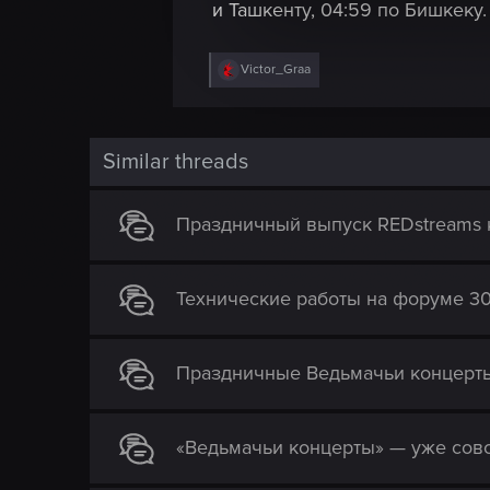
l
и Ташкенту, 04:59 по Бишкеку.
e
c
R
Victor_Graa
t
e
a
i
c
o
t
i
n
Similar threads
o
n
s
Праздничный выпуск REDstreams к
:
Технические работы на форуме 30
Праздничные Ведьмачьи концерт
«Ведьмачьи концерты» — уже сов