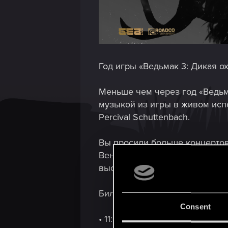
Год игры «Ведьмак 3: Дикая ох
Меньше чем через год «Ведьм
музыкой из игры в живом испо
Percival Schuttenbach.
Вы просили больше концертов
Венгрию, Ирландию, Люксембу
выступали в этом году: Авст
Билеты поступят в продажу в п
Consent
• 11:00 по Киеву и Кишиневу