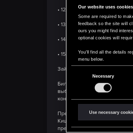
Our website uses cookie
• 12:00 по Москве и Минску
Some are required to make 
feedback so the site will c
• 13:00 по Баку
ours you might find interes
optional cookies will requi
• 14:00 по Астане и Ташкенту
You’ll find all the details
• 15:00 по Бишкеку
menu below.
Зайдите на
сайт концертов
, ч
C
Necessary
o
Билеты на европейский тур 2
n
s
выбрать лучшие места, мы по
e
концертов», обязательно пров
n
t
Use necessary cooki
Предварительная продажа биле
S
Кишиневу, 14:00 по Минску и М
e
предпродажа закроется в 00:5