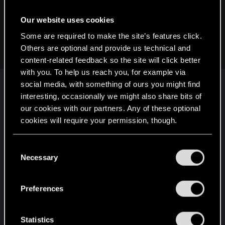
RyanSchou said:
Dank dir für dein Feedback, ich gebe das mal weiter. Ich
Our website uses cookies
denke es wird vermutlich nicht noch mal zu einer
Some are required to make the site’s features click.
Veränderung in Cyberpunk 2077 führen aber ist super gut zu
Others are optional and provide us technical and
wissen für zukünfitge Teile!
content-related feedback so the site will click better
with you. To help us reach you, for example via
Ist ja nun nicht so, das ich CDPR was "befehlen"
social media, with something of ours you might find
könnte
interesting, occasionally we might also share bits of
Sonst hätte ich es wirklich viel lieber dass das
our cookies with our partners. Any of these optional
Casino noch kommt
cookies will require your permission, though.
PS:
You’ll find all the details regarding our use of cookies
C
Wie weit seit ihr denn mit "Cyberpunk 2076 oder
and tweak your preferences regarding them in the
Necessary
o
78" ?
“Settings” menu below.
n
Und ich meine jetzt echt nicht den
s
Preferences
Auslieferungsstatus. Eher mehr "Map" "Story" &
e
oder was auch immer du uns schreiben darfst.
n
t
Statistics