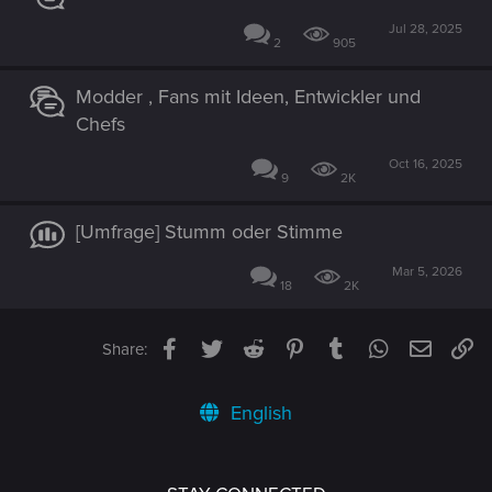
Jul 28, 2025
2
905
Modder , Fans mit Ideen, Entwickler und
Chefs
Oct 16, 2025
9
2K
[Umfrage] Stumm oder Stimme
Mar 5, 2026
18
2K
Facebook
Twitter
Reddit
Pinterest
Tumblr
WhatsApp
Email
Li
Share:
English