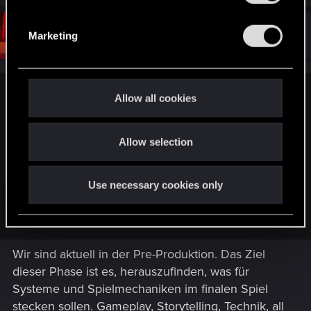
S
e
#4
RyanSchou
Marketing
CD PROJEKT RED
Sep 12, 2025
l
e
c
t
Allow all cookies
UwePhse said:
i
Ist ja nun nicht so, das ich CDPR was "befehlen" könnte
o
Sonst hätte ich es wirklich viel lieber dass das Casino noch
Allow selection
n
kommt
Use necessary cookies only
PS:
Wie weit seit ihr denn mit "Cyberpunk 2076 oder 78" ?
Und ich meine jetzt echt nicht den Auslieferungsstatus. Eher
Click to expand...
mehr "Map" "Story" & oder was auch immer du uns
schreiben darfst.
Wir sind aktuell in der Pre-Produktion. Das Ziel
dieser Phase ist es, herauszufinden, was für
Systeme und Spielmechaniken im finalen Spiel
stecken sollen. Gameplay, Storytelling, Technik, all