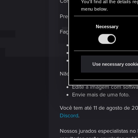
Cores, atitude, cromo — sua máq
You’ll find all the details
menu below.
Precisa de reforço? Sem proble
C
Necessary
o
Faça:
n
s
Use apenas o Modo Fotograf
e
Solte a criatividade com o
n
Garanta que sua captura r
t
Use necessary cooki
S
Não faça:
e
l
Edite a imagem com software
e
Envie mais de uma foto.
c
Você tem até 11 de agosto de 2
t
Discord
.
i
o
Nossos jurados especialistas no
n