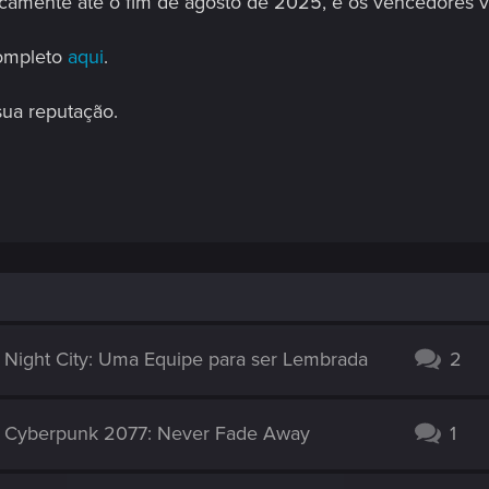
icamente até o fim de agosto de 2025, e os vencedores vã
completo
aqui
.
sua reputação.
 Night City: Uma Equipe para ser Lembrada
2
e Cyberpunk 2077: Never Fade Away
1