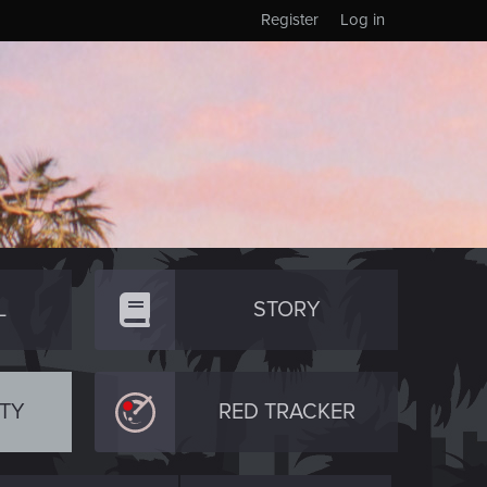
Register
Log in
L
STORY
TY
RED TRACKER