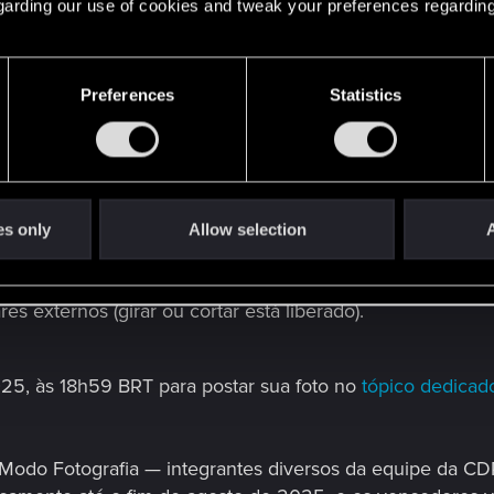
uina deve refletir quem você é.
 regarding our use of cookies and tweak your preferences regarding
ma! Adicione até três PNJs que combinem com a estética.
Preferences
Statistics
ia do jogo para sua inscrição.
s novos veículos, ferramentas de personalização, poses e 
epresente você — visual e emocionalmente.
es only
Allow selection
A
s externos (girar ou cortar está liberado).
025, às 18h59 BRT para postar sua foto no
tópico dedica
 Modo Fotografia — integrantes diversos da equipe da C