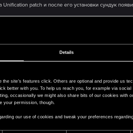
а Unification patch и после его установки сундук появ
такая проблема, либо у всех кто покупал саму игру и 
могу, там просто нельзя его купить так как у меня ест
Details
s
the site’s features click. Others are optional and provide us tec
lick better with you. To help us reach you, for example via socia
ting, occasionally we might also share bits of our cookies with o
re your permission, though.
ра TW3 и 2 дополнения - "Кровь и вино" плюс "Каменн
 regarding our use of cookies and tweak your preferences regarding