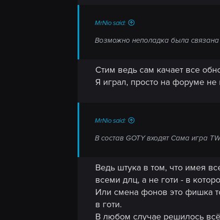
MrNio said:
Возможно неполадка была связана с
Стим ведь сам качает все обн
Я играл, просто на форуме н
MrNio said:
В состав GOTY входят Сама игра TW3 
Ведь штука в том, что имея в
всеми длц, а не готи - в кот
Или смена фонов это фишка то
в готи.
В любом случае решилось всё