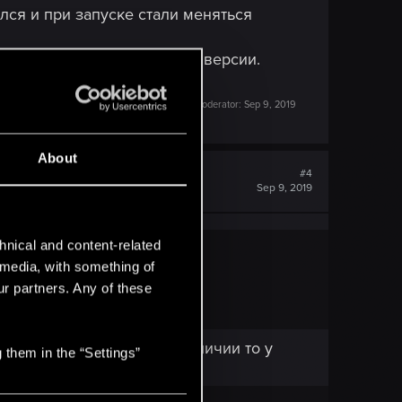
ился и при запуске стали меняться
Expansion Pass вместо готи версии.
ь все длц.
Last edited by a moderator:
Sep 9, 2019
About
#4
Sep 9, 2019
hnical and content-related
l media, with something of
ur partners. Any of these
ые сердца". Если они в наличии то у
 them in the “Settings”