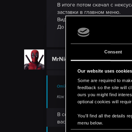
В итоге потом скачал с нексус
заставки в главном меню.
Видимо или это только у меня 
До готи версии обновиться не 
Consent
MrNio
Ex-moderator
Our website uses cookie
Some are required to make 
Omi7 said:
feedback so the site will c
ours you might find interes
Как мне теперь обновиться до готи?
optional cookies will requi
В состав GOTY входят Сама иг
You’ll find all the details
вас то что вы хотели.
menu below.