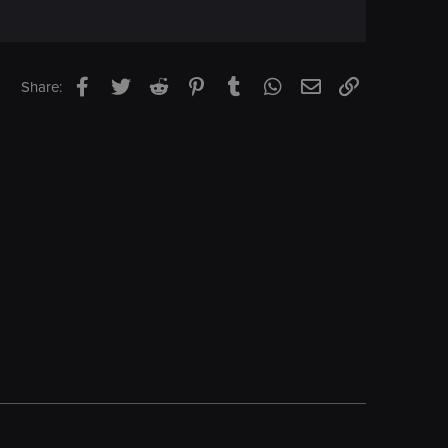
Facebook
Twitter
Reddit
Pinterest
Tumblr
WhatsApp
Email
Link
Share: