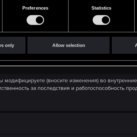
Preferences
Statistics
ана с тем что вы давно не играли (2016г) и пропуст
es only
Allow selection
A
 модифицируете (вносите изменения) во внутренние 
ственность за последствия и работоспособность прод