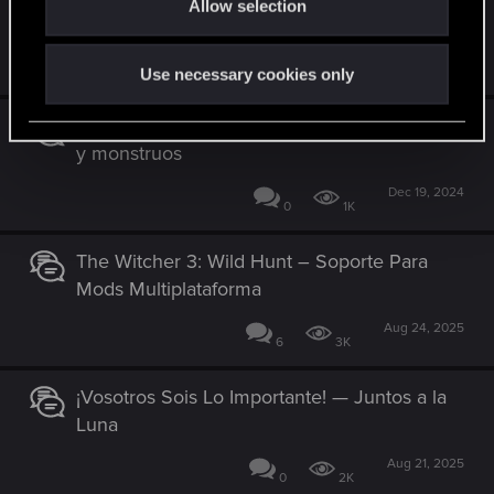
Allow selection
n
Wine!
May 27, 2026
0
159
Use necessary cookies only
¡Vosotros Sois Lo Importante! – Sobre brujos
y monstruos
Dec 19, 2024
0
1K
The Witcher 3: Wild Hunt – Soporte Para
Mods Multiplataforma
Aug 24, 2025
6
3K
¡Vosotros Sois Lo Importante! — Juntos a la
Luna
Aug 21, 2025
0
2K