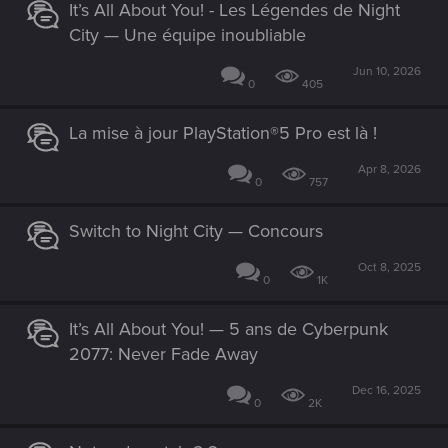
It’s All About You! - Les Légendes de Night
City — Une équipe inoubliable
Jun 10, 2026
0
405
La mise à jour PlayStation®5 Pro est là !
Apr 8, 2026
0
757
Switch to Night City — Concours
Oct 8, 2025
0
1K
It’s All About You! — 5 ans de Cyberpunk
2077: Never Fade Away
Dec 16, 2025
0
2K