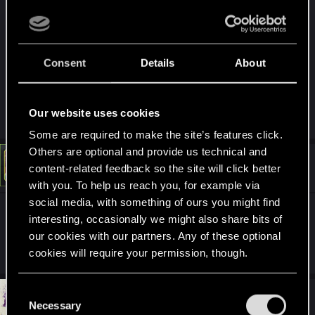
IMG_20250723_012249.jpg
Consent
Details
About
2.7 MB · Views: 178
Our website uses cookies
R
LeKill3rFou
e
Some are required to make the site’s features click.
a
c
Others are optional and provide us technical and
t
#5
LeKill3rFou
content-related feedback so the site will click better
Mentor
i
Jul 23, 2025
o
with you. To help us reach you, for example via
n
social media, with something of ours you might find
s
Perso je marche, mais bonne chance tout le
:
interesting, occasionally we might also share bits of
our cookies with our partners. Any of these optional
monde!!!
cookies will require your permission, though.
You’ll find all the details regarding our use of cookies
C
#6
Molosse
and tweak your preferences regarding them in the
Rookie
Necessary
o
Jul 23, 2025