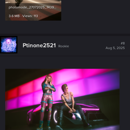
À vous maintenant de descendre dans la rue et de nous
photomode_27072025_143951.png
montrer
qui vous
êtes.
3.6 MB · Views: 113
Votre mission est simple, choom : prendre la photo parfaite.
Créez une photo dans laquelle votre V et un véhicule
forment un ensemble stylistique harmonieux.
#8
Ptinone2521
Rookie
Aug 5, 2025
Couleurs, attitude, chrome : votre véhicule doit refléter votre
personnalité.
Besoin d'aide ? Rien de plus simple ! Ajoutez jusqu'à trois