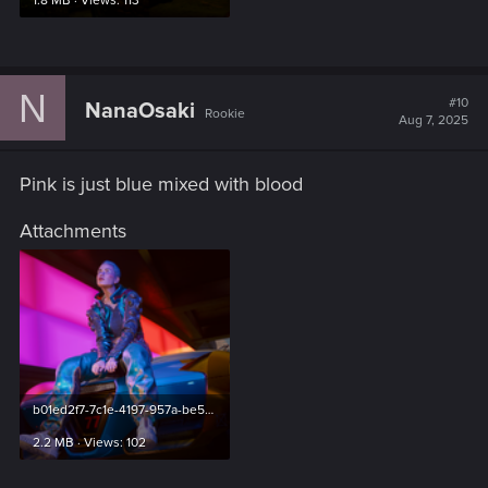
1.8 MB · Views: 113
Nos juges experts en mode photo, composés de divers
membres de l'équipe CDPR, choisiront 5 clichés gagnants.
Les résultats seront dévoilés publiquement fin août 2025, et
N
les gagnants remporteront des prix vraiment géniaux.
#10
NanaOsaki
Rookie
Aug 7, 2025
Le règlement complet peut être trouvé
ici
.
Pink is just blue mixed with blood
À Night City, votre véhicule est votre réputation.
Attachments
Laissez le vôtre parler pour vous.
b01ed2f7-7c1e-4197-957a-be5653b2f410.png
2.2 MB · Views: 102