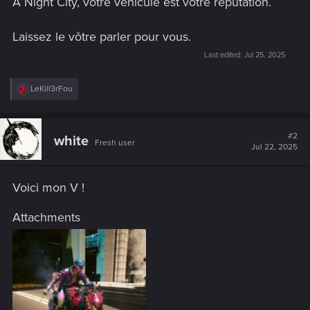
À Night City, votre véhicule est votre réputation.
Laissez le vôtre parler pour vous.
Last edited:
Jul 25, 2025
R
LeKill3rFou
e
a
c
t
#2
white
Fresh user
i
Jul 22, 2025
o
n
s
Voici mon V !
:
Attachments