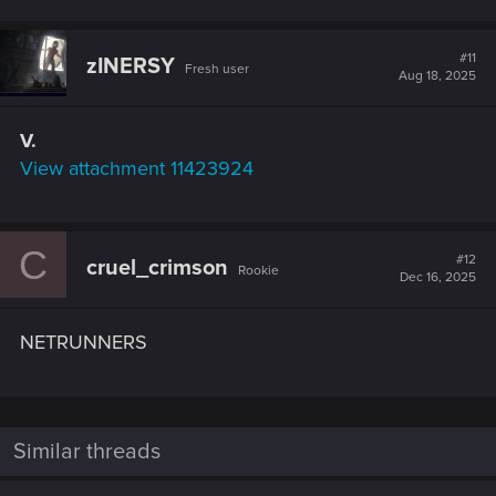
#11
zINERSY
Fresh user
Aug 18, 2025
V.
View attachment 11423924
C
#12
cruel_crimson
Rookie
Dec 16, 2025
NETRUNNERS
Similar threads