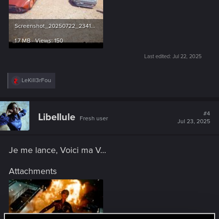
Screenshot_20250722_234157_Gallery.jpg
1.7 MB · Views: 150
Last edited:
Jul 22, 2025
R
LeKill3rFou
e
a
c
t
#4
LibeIlule
Fresh user
i
Jul 23, 2025
o
n
s
Je me lance, Voici ma V...
:
Attachments