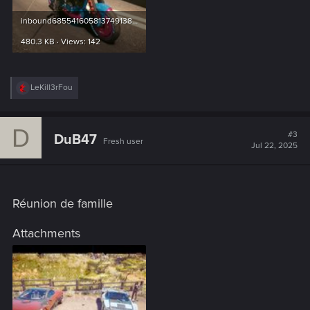
inbound6855416058137491382.jpg
480.3 KB · Views: 142
R
LeKill3rFou
e
a
c
D
t
#3
DuB47
Fresh user
i
Jul 22, 2025
o
n
s
:
Réunion de famille
Attachments