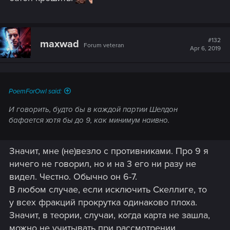
#132
maxwad
Forum veteran
Apr 6, 2019
PoemForOwl said:
И говорить, будто бы в каждой партии Шелдон
бафается хотя бы до 9, как минимум наивно.
Значит, мне (не)везло с противниками. Про 9 я
ничего не говорил, но и на 3 его ни разу не
видел. Честно. Обычно он 6-7.
В любом случае, если исключить Скеллиге, то
у всех фракций прокрутка одинаково плоха.
Значит, в теории, случаи, когда карта не зашла,
можно не учитывать при рассмотрении,