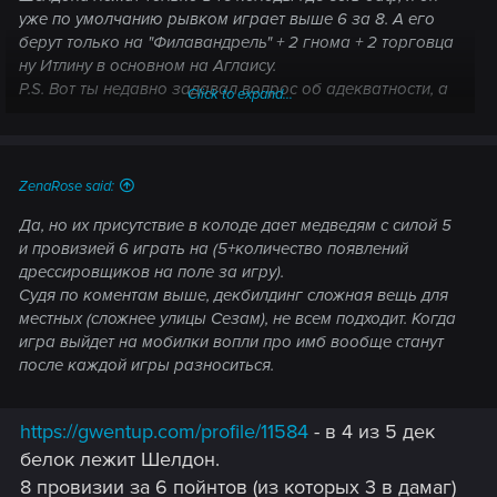
уже по умолчанию рывком играет выше 6 за 8. А его
берут только на "Филавандрель" + 2 гнома + 2 торговца
ну Итлину в основном на Аглаису.
P.S. Вот ты недавно задавал вопрос об адекватности, а
Click to expand...
ты себе задавал такой вопрос для начала?
ZenaRose said:
Да, но их присутствие в колоде дает медведям с силой 5
и провизией 6 играть на (5+количество появлений
дрессировщиков на поле за игру).
Судя по коментам выше, декбилдинг сложная вещь для
местных (сложнее улицы Сезам), не всем подходит. Когда
игра выйдет на мобилки вопли про имб вообще станут
после каждой игры разноситься.
https://gwentup.com/profile/11584
- в 4 из 5 дек
белок лежит Шелдон.
8 провизии за 6 пойнтов (из которых 3 в дамаг)