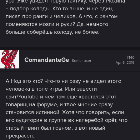
ура. Уже увидел новую тактику, через Рюхина
+ подбор колоды. Кто то выше, и не один,
писал про ранги и челиков. А что, с рангом
поменяются мозги и руки? Да, немного
больше соберёшь колоду, не более.
#140
ComandanteGe
Senior user
Apr 6, 2019
А Нод это кто? Что-то ни разу не видел этого
человека в топе игры. Или завести
сайт/YouTube и чем там ещё хвастался этот
товарищ на форуме, и твоё мнение сразу
становится истинной. Хотя что говорить, если
его аудитория в группе вк наперебой орёт, что
старый гвинт был говном, а вот новый
прекрасен.