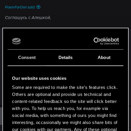
PoemForOwl said:
Соглашусь с Алешкой,
Завидую, что ты понимаешь его посты. Я вот
каждый второй тупо понять не могу. Вот и в
том посте он пишет "что я несу" - и следом
вроде как соглашается со мной, когда пишет,
Consent
Details
About
что Шелдон лежит в колодах, где его могут
бафать гномы, торговцы и филя. В итоге - пост
Our website uses cookies
без логических связей.
Some are required to make the site’s features click.
Others are optional and provide us technical and
R
Heterocera
e
content-related feedback so the site will click better
a
with you. To help us reach you, for example via
c
t
#130
social media, with something of ours you might find
Guest 4320203
Guest
i
Apr 6, 2019
interesting, occasionally we might also share bits of
o
n
our cookies with our partners. Any of these optional