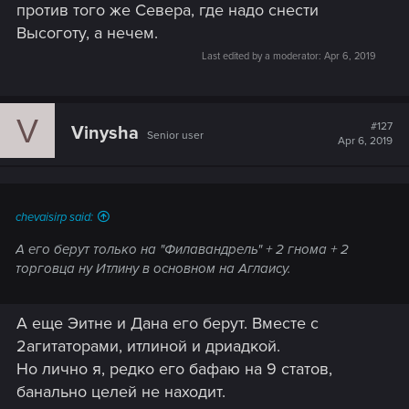
против того же Севера, где надо снести
Высоготу, а нечем.
Last edited by a moderator:
Apr 6, 2019
V
#127
Vinysha
Senior user
Apr 6, 2019
chevaisirp said:
А его берут только на "Филавандрель" + 2 гнома + 2
торговца ну Итлину в основном на Аглаису.
А еще Эитне и Дана его берут. Вместе с
2агитаторами, итлиной и дриадкой.
Но лично я, редко его бафаю на 9 статов,
банально целей не находит.