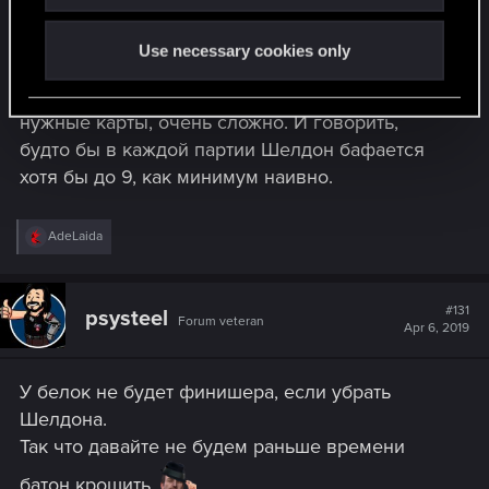
прокручивалась, муллиганы помогали что-то
найти, но получилось собрать это чудо только
Use necessary cookies only
4 раза, за кучу партий.
Так вот, при текущей прокрутке, находить
нужные карты, очень сложно. И говорить,
будто бы в каждой партии Шелдон бафается
хотя бы до 9, как минимум наивно.
R
AdeLaida
e
a
c
t
#131
psysteel
Forum veteran
i
Apr 6, 2019
o
n
s
У белок не будет финишера, если убрать
:
Шелдона.
Так что давайте не будем раньше времени
батон крошить.