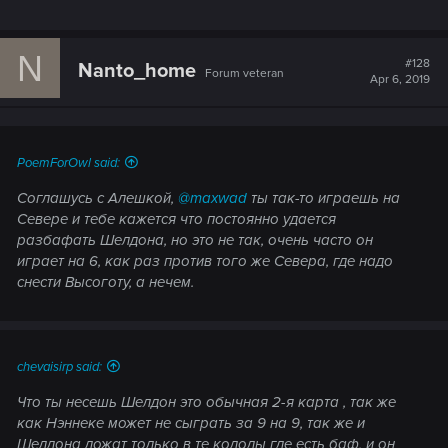
N
#128
Nanto_home
Forum veteran
Apr 6, 2019
PoemForOwl said:
Соглашусь с Алешкой,
@maxwad
ты так-то играешь на
Севере и тебе кажется что постоянно удается
разбафать Шелдона, но это не так, очень часто он
играет на 6, как раз против того же Севера, где надо
снести Высоготу, а нечем.
chevaisirp said:
Что ты несешь Шелдон это обычная 2-я карта , так же
как Нэннеке может не сыграть за 9 на 9, так же и
Шелдона ложат только в те колоды где есть баф, и он