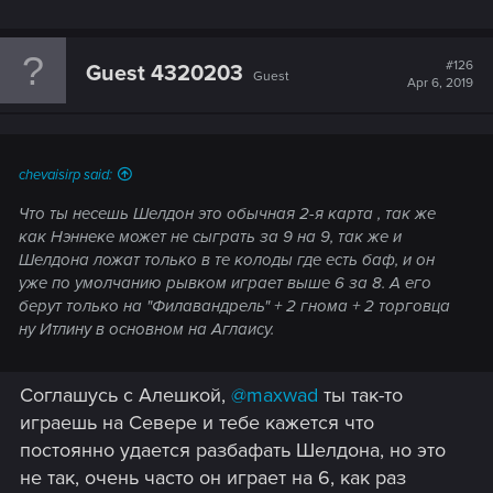
#126
Guest 4320203
Guest
Apr 6, 2019
chevaisirp said:
Что ты несешь Шелдон это обычная 2-я карта , так же
как Нэннеке может не сыграть за 9 на 9, так же и
Шелдона ложат только в те колоды где есть баф, и он
уже по умолчанию рывком играет выше 6 за 8. А его
берут только на "Филавандрель" + 2 гнома + 2 торговца
ну Итлину в основном на Аглаису.
Соглашусь с Алешкой,
@maxwad
ты так-то
играешь на Севере и тебе кажется что
постоянно удается разбафать Шелдона, но это
не так, очень часто он играет на 6, как раз