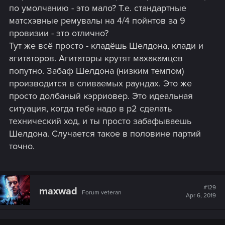
по умолчанию - это мало? Т.е. стандартные
матсхэвные ремувалы на 4/4 пойнтов за 9
провизии - это отлично?
Тут же всё просто - кладёшь Шелдона, клади и
агитаторов. Агитаторы крутят махакамцев
попутно. Забаф Шелдона (низким темпом)
производится в сливаемых раундах. Это же
просто долбаный кэрриовер. Это идеальная
ситуация, когда тебе надо в р2 сделать
технический ход, и ты просто забафываешь
Шелдона. Случается такое в половине партий
точно.
#129
maxwad
Forum veteran
Apr 6, 2019