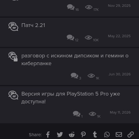
Nov 29, 2025
16
17K
Патч 2.21
May 22, 2025
12
10K
разговор с искином дипсиком и гемини о
киберпанке
Jun 30, 2026
3
1K
Версия игры для PlayStation 5 Pro уже
доступна!
May 11, 2026
1
1K
Facebook
Twitter
Reddit
Pinterest
Tumblr
WhatsApp
Email
Li
Share: