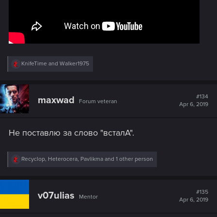
R
KnifeTime
and
Walker1975
e
a
c
t
#134
maxwad
Forum veteran
i
Apr 6, 2019
o
n
s
Не поставлю за слово "всталА".
:
R
Recyclop
,
Heterocera
,
Pavlikma
and 1 other person
e
a
c
t
#135
v07ulias
Mentor
i
Apr 6, 2019
o
n