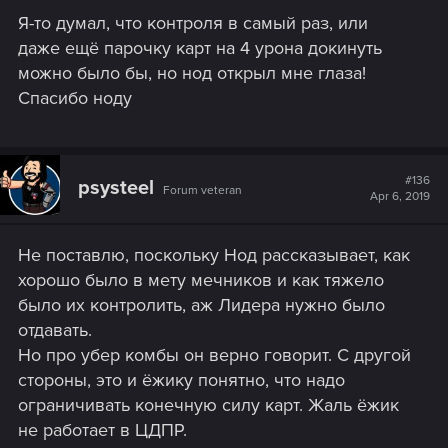
s
Я-то думал, что контроля в самый раз, или
:
даже ещё парочку карт на 4 урона докинуть
можно было бы, но нод открыл мне глаза!
Спасибо ноду
#136
psysteel
Forum veteran
Apr 6, 2019
Не поставлю, поскольку Нод рассказывает, как
хорошо было в мету мечников и как тяжело
было их контролить, аж Лидера нужно было
отдавать.
Но про убер комбы он верно говорит. С другой
стороны, это и ёжику понятно, что надо
ограничивать конечную силу карт. Жаль ёжик
не работает в ЦДПР.