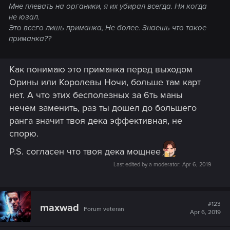
Мне плевать на органики, я их убирал всегда. Ни когда
не юзал.
Это всего лишь приманка, Не более. Знаешь что такое
приманка??
Как понимаю это приманка перед выходом
Орины или Королевы Ночи, больше там карт
нет. А что этих бесполезных за 6ть маны
нечем заменить, раз ты дошел до большего
ранга значит твоя дека эффективная, не
спорю.
P.S. согласен что твоя дека мощнее
Last edited by a moderator:
Apr 6, 2019
#123
maxwad
Forum veteran
Apr 6, 2019