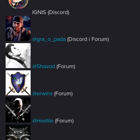
IGNIS (Discord)
@gra_o_pada
(Discord i Forum)
@Shavod
(Forum)
@erwins
(Forum)
@Hostile
(Forum)