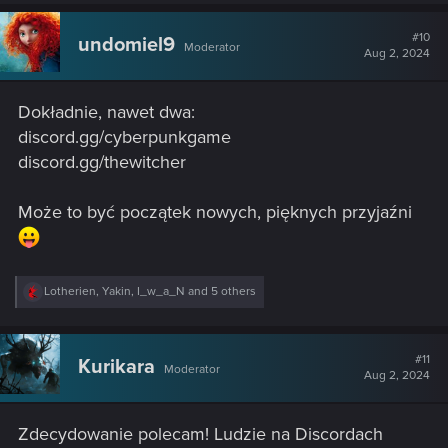
a
c
t
#10
undomiel9
Moderator
i
Aug 2, 2024
o
n
s
Dokładnie, nawet dwa:
:
discord.gg/cyberpunkgame
discord.gg/thewitcher
Może to być początek nowych, pięknych przyjaźni
R
Lotherien
,
Yakin
,
I_w_a_N
and 5 others
e
a
c
t
#11
Kurikara
Moderator
i
Aug 2, 2024
o
n
s
Zdecydowanie polecam! Ludzie na Discordach
: