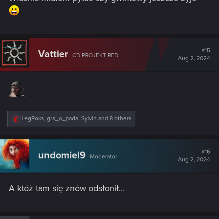
#15
Vattier
CD PROJEKT RED
Aug 2, 2024
R
LegPoks
,
gra_o_pada
,
Sylvin
and 8 others
e
a
c
t
#16
undomiel9
Moderator
i
Aug 2, 2024
o
n
s
A któż tam się znów odsłonił…
: