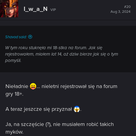
c
t
#20
I_w_a_N
VIP
i
Aug 3, 2024
o
n
s
:
Shavod said:
W tym roku stuknęła mi 18-stka na forum. Jak się
rejestrowałem, miałem lat 14, aż dziw bierze jak się o tym
pomyśli.
Nieładnie
... nieletni rejestrował się na forum
gry 18+.
A teraz jeszcze się przyznał
.
Ja, na szczęście (?), nie musiałem robić takich
myków.