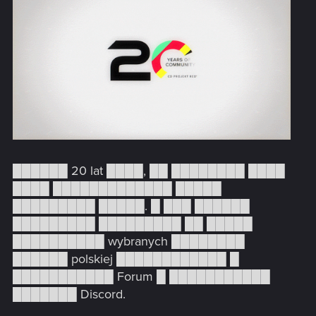
██████ 20 lat ████, ██ ████████ ████
████ █████████████ █████
█████████ █████. █ ███ ██████
█████████ █████████ ██ █████
██████████ wybranych ████████
██████ polskiej ████████████ █
███████████ Forum █ ███████████
███████ Discord.