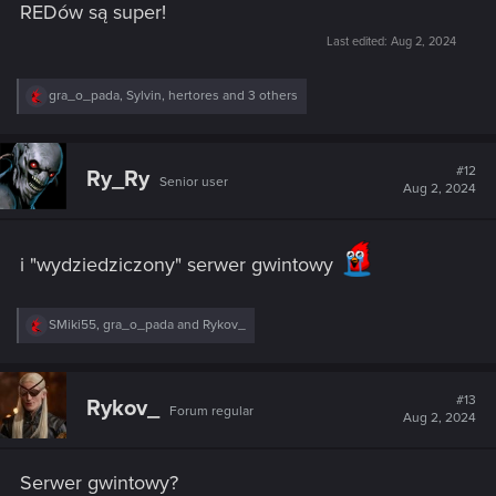
REDów są super!
Last edited:
Aug 2, 2024
R
gra_o_pada
,
Sylvin
,
hertores
and 3 others
e
a
c
t
#12
Ry_Ry
Senior user
i
Aug 2, 2024
o
n
s
:
i "wydziedziczony" serwer gwintowy
R
SMiki55
,
gra_o_pada
and
Rykov_
e
a
c
t
#13
Rykov_
Forum regular
i
Aug 2, 2024
o
n
s
Serwer gwintowy?
: