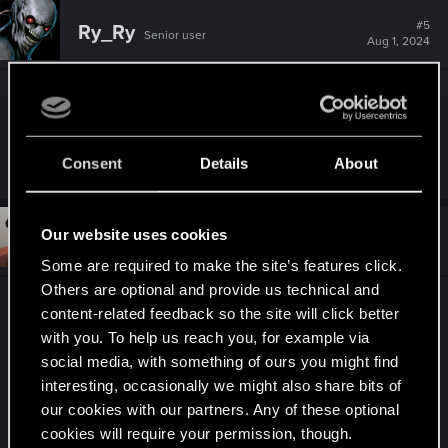
c
t
#5
Ry_Ry
Senior user
i
Aug 1, 2024
o
n
s
:
Trochę zajęło, ale się udało odgadnąć
Consent
Details
About
R
Sylvin
,
undomiel9
and
HuntMocy
e
a
c
t
#6
Our website uses cookies
Sinkey87
Forum veteran
i
Aug 2, 2024
o
Some are required to make the site’s features click.
n
Others are optional and provide us technical and
s
Wow, co się dzieje...
:
content-related feedback so the site will click better
I do tego ogłoszenie w dniu moich urodzin.
with you. To help us reach you, for example via
Jednak po drugiej w nocy troszkę ciężko się już
social media, with something of ours you might find
myśli.
interesting, occasionally we might also share bits of
our cookies with our partners. Any of these optional
Co by nie było zgłaszam się, pokażcie tylko gdzie
cookies will require your permission, though.