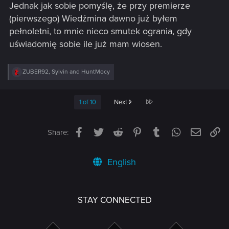
Jednak jak sobie pomyślę, że przy premierze
(pierwszego) Wiedźmina dawno już byłem
pełnoletni, to mnie nieco smutek ogrania, gdy
uświadomię sobie ile już mam wiosen.
R
ZUBER92
,
Sylvin
and
HuntMocy
e
a
c
Last
1 of 10
Next
t
i
o
n
Facebook
Twitter
Reddit
Pinterest
Tumblr
WhatsApp
Email
Li
Share:
s
:
English
STAY CONNECTED