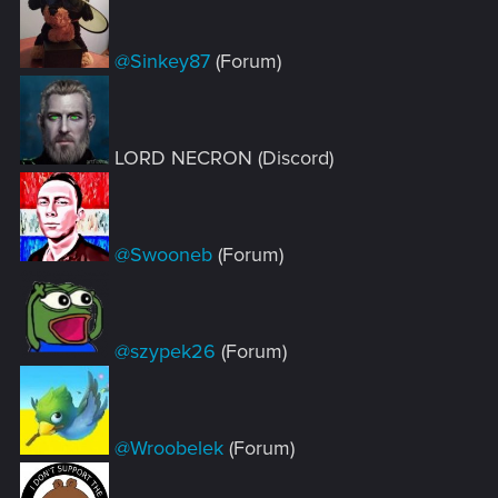
@Sinkey87
(Forum)
LORD NECRON (Discord)
@Swooneb
(Forum)
@szypek26
(Forum)
@Wroobelek
(Forum)