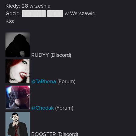
Kiedy: 28 września
Gdzie: ██████ ████ w Warszawie
Kto:
RUDYY (Discord)
@TaRhena
(Forum)
@Chodak
(Forum)
BOOSTER (Discord)