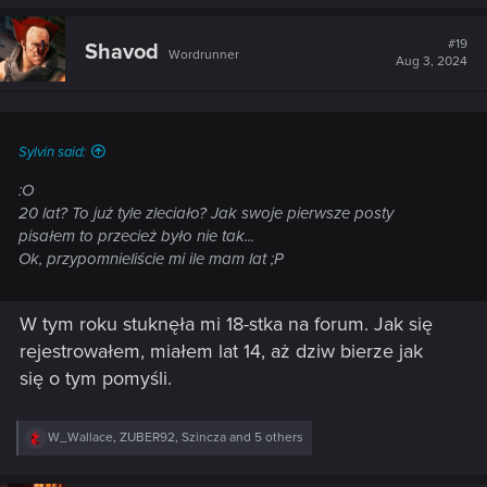
a
c
t
#19
Shavod
Wordrunner
i
Aug 3, 2024
o
n
s
:
Sylvin said:
:O
20 lat? To już tyle zleciało? Jak swoje pierwsze posty
pisałem to przecież było nie tak...
Ok, przypomnieliście mi ile mam lat ;P
W tym roku stuknęła mi 18-stka na forum. Jak się
rejestrowałem, miałem lat 14, aż dziw bierze jak
się o tym pomyśli.
R
W_Wallace
,
ZUBER92
,
Szincza
and 5 others
e
a