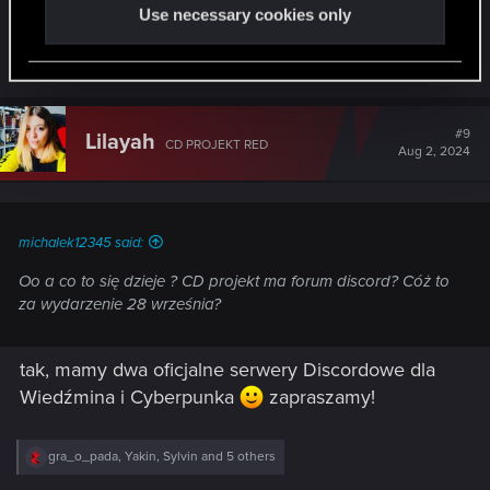
Wszystkiego dowiecie się z czasem
:
Use necessary cookies only
R
Sylvin
,
Kurikara
,
Sinkey87
and 3 others
e
a
c
t
#9
Lilayah
CD PROJEKT RED
i
Aug 2, 2024
o
n
s
:
michalek12345 said:
Oo a co to się dzieje ? CD projekt ma forum discord? Cóż to
za wydarzenie 28 września?
tak, mamy dwa oficjalne serwery Discordowe dla
Wiedźmina i Cyberpunka
zapraszamy!
R
gra_o_pada
,
Yakin
,
Sylvin
and 5 others
e