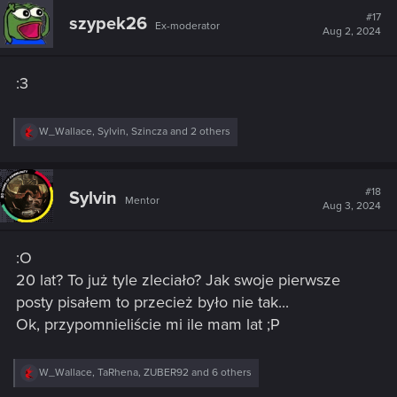
#17
szypek26
Ex-moderator
Aug 2, 2024
:3
R
W_Wallace
,
Sylvin
,
Szincza
and 2 others
e
a
c
t
#18
Sylvin
Mentor
i
Aug 3, 2024
o
n
s
:O
:
20 lat? To już tyle zleciało? Jak swoje pierwsze
posty pisałem to przecież było nie tak...
Ok, przypomnieliście mi ile mam lat ;P
R
W_Wallace
,
TaRhena
,
ZUBER92
and 6 others
e