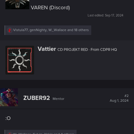
VAREN (Discord)
Last edited:
Sep 17, 2024
R
Vistula77
,
genNighty
,
W_Wallace
and 18 others
e
a
c
W
Vattier
t
CD PROJEKT RED
·
From
CDPR HQ
r
i
i
o
n
t
s
t
:
e
n
b
y
#2
ZUBER92
Mentor
Aug 1, 2024
:O