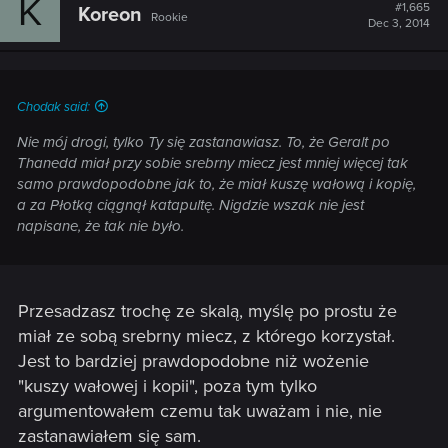
K
t
#1,665
Koreon
Rookie
i
Dec 3, 2014
o
n
s
:
Chodak said:
Nie mój drogi, tylko Ty się zastanawiasz. To, że Geralt po
Thanedd miał przy sobie srebrny miecz jest mniej więcej tak
samo prawdopodobne jak to, że miał kuszę wałową i kopię,
a za Płotką ciągnął katapultę. Nigdzie wszak nie jest
napisane, że tak nie było.
Przesadzasz trochę ze skalą, myślę po prostu że
miał ze sobą srebrny miecz, z którego korzystał.
Jest to bardziej prawdopodobne niż wożenie
"kuszy wałowej i kopii", poza tym tylko
argumentowałem czemu tak uważam i nie, nie
zastanawiałem się sam.