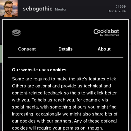
c
t
#1,669
sebogothic
Mentor
i
Dec 4, 2014
o
n
s
Całe życie w kłamstwie...:troll:
:
Consent
Details
About
M
#1,670
Mate__ko
Rookie
Dec 4, 2014
Our website uses cookies
Some are required to make the site’s features click.
Michax said:
Others are optional and provide us technical and
content-related feedback so the site will click better
Że gra albo książka jest nie kanoniczna
with you. To help us reach you, for example via
Wszędzie tylko kłamstwo i obłuda
social media, with something of ours you might find
interesting, occasionally we might also share bits of
our cookies with our partners. Any of these optional
Cóż, biorąc pod uwagę, że Wiedźmina
cookies will require your permission, though.