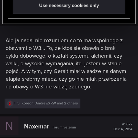
Use necessary cookies only
Że gra albo książka jest nie kanoniczna
Wszędzie tylko kłamstwo i obłuda
Ale ja nadal nie rozumiem co to ma wspólnego z
obawami o W3... To, że ktoś sie obawia o brak
cyklu dobowego, o kształt systemu alchemii, czy
walki, o wysokie wymagania, itd. jestem w stanie
pojąć. A w tym, czy Geralt miał w sadze na danym
etapie srebrny miecz, czy go nie miał, przełożenia
na obawy o W3 nie widzę żadnego.
R
Fifu
,
Koreon
,
AndrewXRW
and 2 others
e
a
c
N
t
#1,672
Naxemar
Forum veteran
i
Dec 4, 2014
o
n