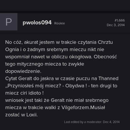
P
#1,666
pwolos094
Rookie
Dec 3, 2014
No cóż, akurat jestem w trakcie czytania Chrztu
Ognia i o żadnym srebrnym mieczu nikt nie
wspomniał nawet w obliczu okogłowa. Obecność
tego mitycznego miecza to zwykłe
dopowiedzenie.
Cytat Geralt do jaskra w czasie puczu na Thanned
,,Przyniosłeś mój miecz? - Obydwa ! - ten drugi to
miecz ciri idioto !
wniosek jest taki że Geralt nie miał srebrnego
miecza w trakcie walki z Vilgeforzem.Musiał
zostać w Loxii.
Last edited by a moderator:
Dec 4, 2014