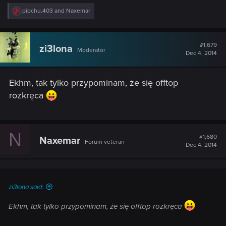
R
piochu.403
and
Naxemar
e
a
c
t
#1,679
zi3lona
Moderator
i
Dec 4, 2014
o
n
s
Ekhm, tak tylko przypominam, że się offtop
:
rozkręca
N
#1,680
Naxemar
Forum veteran
Dec 4, 2014
zi3lona said:
Ekhm, tak tylko przypominam, że się offtop rozkręca