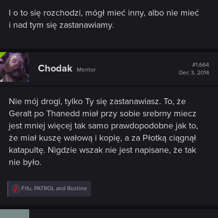
I o to się rozchodzi, mógł mieć inny, albo nie mieć
i nad tym się zastanawiamy.
#1,664
Chodak
Mentor
Dec 3, 2014
Nie mój drogi, tylko Ty się zastanawiasz. To, że
Geralt po Thanedd miał przy sobie srebrny miecz
jest mniej więcej tak samo prawdopodobne jak to,
że miał kuszę wałową i kopię, a za Płotką ciągnął
katapultę. Nigdzie wszak nie jest napisane, że tak
nie było.
R
Fifu
,
PATROL
and
Rustine
e
a
c