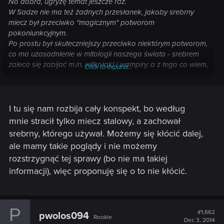
No dobra, ugryzę temat jeszcze raz.
W Sadze nie ma też żadnych przesłanek, jakoby srebrny
miecz był przeciwko "magicznym" potworom
pokoniunkcyjnym.
Po prostu był skuteczniejszy przeciwko niektórym potworom,
co ma uzasadnienie w mitologii naszego świata - srebrem
zaleca się zabijać m.in. wilkołaki i wampiry, a z tego co wiem,
Click to expand...
u nas nijakiej Koniunkcji Sfer nie było.
Od czasu Thanedd Geralt nie korzystał ze srebrnego
miecza, wynika to z Sagi dość jasno. Do Brokilonu trafił
I tu się nam rozbija cały konspekt, bo według
nieuzbrojony i nigdzie dalej nie jest wspomniane, aby takowy
mnie stracił tylko miecz stalowy, a zachował
zdobył.
srebrny, którego używał. Możemy się kłócić dalej,
ale mamy takie poglądy i nie możemy
rozstrzygnąć tej sprawy (bo nie ma takiej
informacji), więc proponuję się o to nie kłócić.
P
#1,662
pwolos094
Rookie
Dec 3, 2014