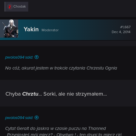
R
Chodak
e
a
c
t
#1,667
Yakin
Moderator
i
Dec 4, 2014
o
n
s
:
pwolos094 said:
No cóż, akurat jestem w trakcie czytania Chrzestu Ognia
Chyba
Chrztu
... Sorki, ale nie strzymałem...
pwolos094 said:
Cytat Geralt do jaskra w czasie puczu na Thanned
,,Przyniosłeś mój miecz? - Obydwa ! - ten drugi to miecz ciri