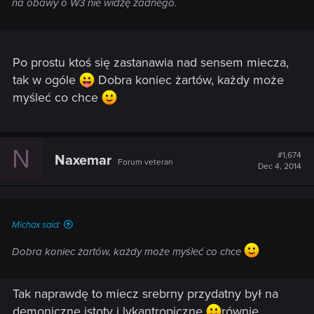
na obawy o W3 nie widzę żadnego.
Po prostu ktoś się zastanawia nad sensem miecza,
tak w ogóle
Dobra koniec żartów, każdy może
myśleć co chce
N
#1,674
Naxemar
Forum veteran
Dec 4, 2014
Michax said:
Dobra koniec żartów, każdy może myśleć co chce
Tak naprawdę to miecz srebrny przydatny był na
demoniczne istoty i lykantropiczne
równie