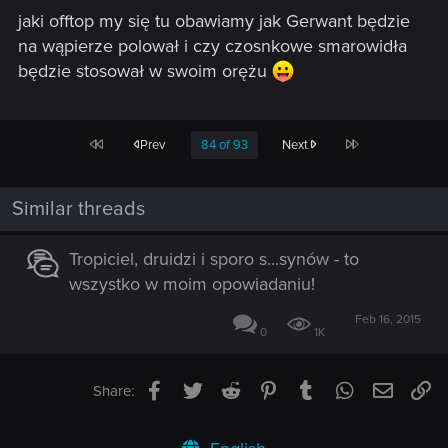
jaki offtop my się tu obawiamy jak Gerwant będzie
na wąpierze polował i czy czosnkowe smarowidła
będzie stosował w swoim orężu
First
Last
Prev
84 of 93
Next
Similar threads
Tropiciel, druidzi i sporo s...synów - to
wszystko w moim opowiadaniu!
Feb 16, 2015
0
1K
Facebook
Twitter
Reddit
Pinterest
Tumblr
WhatsApp
Email
Li
Share: