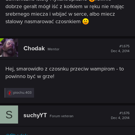
dobrze geralt mógł iść z kołkiem w ręku nie mając
srebrnego miecza i wbijać w serce, albo miecz
stalowy nasmarować czosnkiem
#1,675
Chodak
Mentor
Dec 4, 2014
Hej, smarowidło z czosnku przeciw wampirom - to
powinno być w grze!
R
piochu.403
e
a
c
S
t
#1,676
suchyYT
Forum veteran
i
Dec 4, 2014
o
n
s