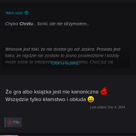
s
:
Yakin said:
Chyba
Chrztu
... Sorki, ale nie strzymałem...
Wniosek jest taki, że nie dostał go od Jaskra. Prawda jest
taka, że nigdzie nie zostało to jasno powiedziane i każdy
może sobie to interpretować po swojemu. Choć już się
Click to expand...
pogubiłem trochę, bo co brak, czy obecność srebrnego
miecza w Sadze ma wspólnego z obawami o W3 :blink:?
Że gra albo książka jest nie kanoniczna
Wszędzie tylko kłamstwo i obłuda
Last edited:
Dec 4, 2014
R
Fifu
e
a