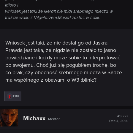
idioto !
wniosek jest taki że Geralt nie miał srebrnego miecza w
trakcie walki z Vilgeforzem.Musiał zostać w Loxii.
Wniosek jest taki, że nie dostał go od Jaskra.
Prawda jest taka, że nigdzie nie zostało to jasno
powiedziane i każdy może sobie to interpretować
po swojemu. Choć już się pogubiłem trochę, bo
co brak, czy obecność srebrnego miecza w Sadze
ma wspólnego z obawami o W3 :blink:?
R
Fifu
e
a
c
t
#1,668
Michaxx
Mentor
i
Dec 4, 2014
o
n