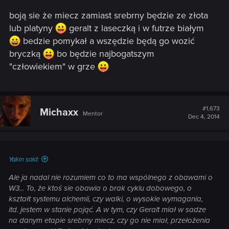
s
boją sie że miecz zamiast srebrny będzie ze złota
:
lub platyny
geralt z laseczką i w futrze białym
bedzie pomykał a wszędzie będą go wozić
bryczką
bo będzie najbogatszym
"człowiekiem" w grze
#1,673
Michaxx
Mentor
Dec 4, 2014
Yakin said:
Ale ja nadal nie rozumiem co to ma wspólnego z obawami o
W3... To, że ktoś sie obawia o brak cyklu dobowego, o
kształt systemu alchemii, czy walki, o wysokie wymagania,
itd. jestem w stanie pojąć. A w tym, czy Geralt miał w sadze
na danym etapie srebrny miecz, czy go nie miał, przełożenia