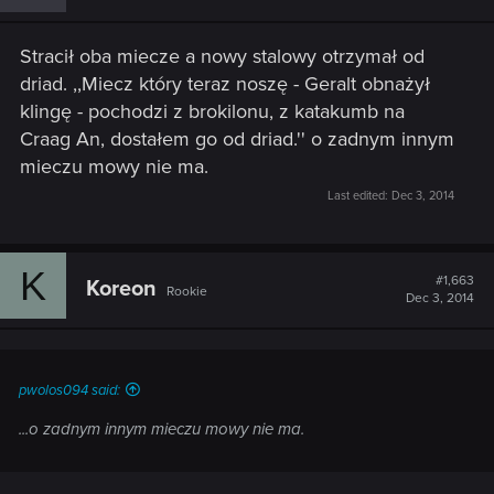
Stracił oba miecze a nowy stalowy otrzymał od
driad. ,,Miecz który teraz noszę - Geralt obnażył
klingę - pochodzi z brokilonu, z katakumb na
Craag An, dostałem go od driad.'' o zadnym innym
mieczu mowy nie ma.
Last edited:
Dec 3, 2014
K
#1,663
Koreon
Rookie
Dec 3, 2014
pwolos094 said:
...o zadnym innym mieczu mowy nie ma.