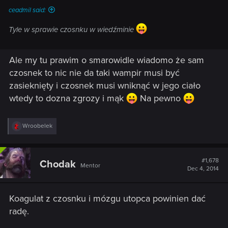
ceadmil said:
Tyle w sprawie czosnku w wiedźminie
Ale my tu prawim o smarowidle wiadomo że sam
czosnek to nic nie da taki wampir musi być
zasieknięty i czosnek musi wniknąć w jego ciało
wtedy to dozna zgrozy i mąk
Na pewno
R
Wroobelek
e
a
c
t
#1,678
Chodak
Mentor
i
Dec 4, 2014
o
n
s
Koagulat z czosnku i mózgu utopca powinien dać
:
radę.