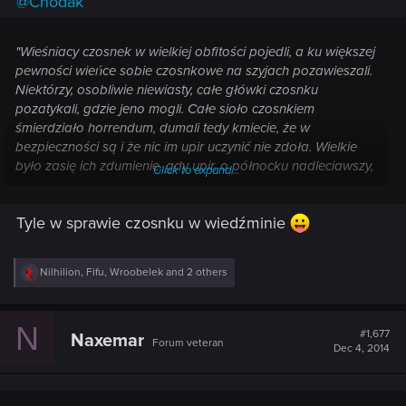
@Chodak
:
"Wieśniacy czosnek w wielkiej obfitości pojedli, a ku większej
pewności wieńce sobie czosnkowe na szyjach pozawieszali.
Niektórzy, osobliwie niewiasty, całe główki czosnku
pozatykali, gdzie jeno mogli. Całe sioło czosnkiem
śmierdziało horrendum, dumali tedy kmiecie, że w
bezpieczności są i że nic im upir uczynić nie zdoła. Wielkie
było zasię ich zdumienie, gdy upir, o północku nadleciawszy,
Click to expand...
nie zląkł się zgoła, jeno śmiać się jął, zębami od uciechy
zgrzytać a szydzić. "Dobrze to, wołał, żeście się przyprawili,
Tyle w sprawie czosnku w wiedźminie
wnet was żreć będę, a przyprawione mięsiwo więcej mi do
smaku. Posólcie się jeszcze a popieprzcie, a i o musztardzie
nie zapomnijcie"
R
Nilhilion
,
Fifu
,
Wroobelek
and 2 others
e
a
c
N
t
#1,677
Naxemar
Forum veteran
i
Dec 4, 2014
o
n
s
: