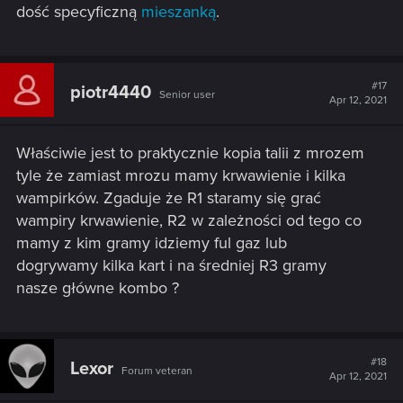
dość specyficzną
mieszanką
.
#17
piotr4440
Senior user
Apr 12, 2021
Właściwie jest to praktycznie kopia talii z mrozem
tyle że zamiast mrozu mamy krwawienie i kilka
wampirków. Zgaduje że R1 staramy się grać
wampiry krwawienie, R2 w zależności od tego co
mamy z kim gramy idziemy ful gaz lub
dogrywamy kilka kart i na średniej R3 gramy
nasze główne kombo ?
#18
Lexor
Forum veteran
Apr 12, 2021