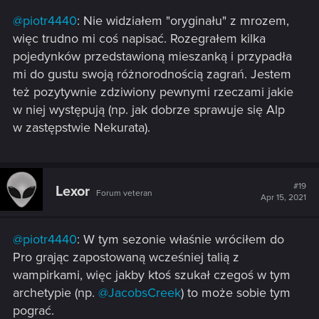
@piotr4440
: Nie widziałem "oryginału" z mrozem,
więc trudno mi coś napisać. Rozegrałem kilka
pojedynków przedstawioną mieszanką i przypadła
mi do gustu swoją różnorodnością zagrań. Jestem
też pozytywnie zdziwiony pewnymi rzeczami jakie
w niej występują (np. jak dobrze sprawuje się Alp
w zastępstwie Nekurata).
#19
Lexor
Forum veteran
Apr 15, 2021
@piotr4440
: W tym sezonie właśnie wróciłem do
Pro grając zapostowaną wcześniej talią z
wampirkami, więc jakby ktoś szukał czegoś w tym
archetypie (np.
@JacobsCreek
) to może sobie tym
pograć.