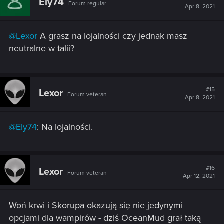
Ely74
Forum regular
Apr 8, 2021
@Lexor
A grasz na lojalności czy jednak masz
neutralne w talii?
#15
Lexor
Forum veteran
Apr 8, 2021
@Ely74
: Na lojalności.
#16
Lexor
Forum veteran
Apr 12, 2021
Woń krwi i Skorupa okazują się nie jedynymi
opcjami dla wampirów - dziś OceanMud grał taką