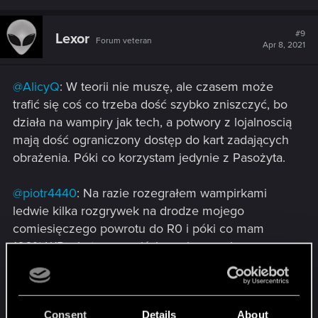
a
c
t
#9
Lexor
Forum veteran
i
Apr 8, 2021
o
n
s
@AlicyQ
: W teorii nie muszę, ale czasem może
:
trafić się coś co trzeba dość szybko zniszczyć, bo
działa na wampiry jak tech, a potwory z lojalnoscią
mają dość ograniczony dostęp do kart zadających
obrażenia. Póki co korzystam jedynie z Pasożyta.
@piotr4440
: Na razie rozegrałem wampirkami
ledwie kilka rozgrywek na drodze mojego
comiesięczego powrotu do R0 i póki co mam
100% WR, ale to oczywiście o niczym nie
świadczy, bo próbka jest bardzo mała oraz
dostrzegam też wiele mankamentów. Obecnie
gram bez obrońcy i w zasadzie bez dużych
Consent
Details
About
stworów. Nowe wersje (Proto)Flederów jakoś