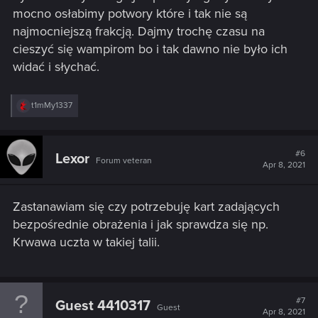
mocno osłabimy potwory które i tak nie są
najmocniejszą frakcją. Dajmy trochę czasu na
cieszyć się wampirom bo i tak dawno nie było ich
widać i słychać.
R
t1mMy1337
e
a
c
t
#6
Lexor
Forum veteran
i
Apr 8, 2021
o
n
s
Zastanawiam się czy potrzebuję kart zadających
:
bezpośrednie obrażenia i jak sprawdza się np.
Krwawa uczta w takiej talii.
#7
Guest 4410317
Guest
Apr 8, 2021