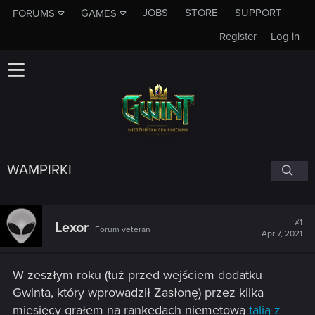
JOBS
STORE
SUPPORT
FORUMS
GAMES
Register
Log in
WAMPIRKI
#1
Lexor
Forum veteran
Apr 7, 2021
W zeszłym roku (tuż przed wejściem dodatku
Gwinta, który wprowadził Zasłonę) przez kilka
miesięcy grałem na rankedach niemetową
talią z