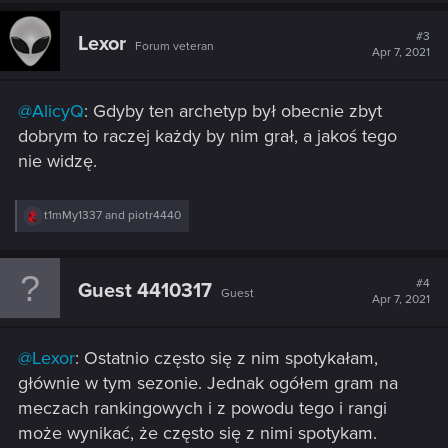
#3
Lexor
Forum veteran
Apr 7, 2021
@AlicyQ
: Gdyby ten archetyp był obecnie zbyt
dobrym to raczej każdy by nim grał, a jakoś tego
nie widzę.
R
t1mMy1337
and
piotr4440
e
a
c
t
#4
Guest 4410317
Guest
i
Apr 7, 2021
o
n
s
@Lexor
: Ostatnio często się z nim spotykałam,
:
głównie w tym sezonie. Jednak ogółem gram na
meczach rankingowych i z powodu tego i rangi
może wynikać, że często się z nimi spotykam.