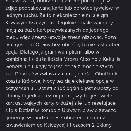
Sprawdza się dobrze bo czasem potrzebujesz
zdjąc podpakowaną kartę lub obrońcę rywalowi w
jednym ruchu. Za to niekoniecznie mi się gra
Krwawym Księżycem . Ogólnie czyste wampiry
mają za dużo kart przywiazanych do jednego
rzędu więc często łatwo je zneutralizować. Poza
tym graniem Oriany bez obrońcy to nie jest dobra
opcja. Dlatego ja gram wampirami albo w
kombinacji z dużą ilością Mrozu Albo np z Keltullis
Generalnie Ukryty to jest jedna z mocniejszych
kart Potworów zwłaszcza na lojalności. Obniżenie
kosztu Królowej Nocy też daje ciekawą opcję w
oczyszcaniu . Detlaff choć ogólnie jest słabszy od
Oriany to jednak też odporniejszy bo jest wiele
kart usuwająych karty o dużej sile lub resetujące
siłę a Detlaff w kombo z Ukrytym prawie zawsze
generuje w rundzie z 6-7 obrażeń ( razem z
krwawieniem od Ksieżyca) i 1 czasem 2 Ekkmy