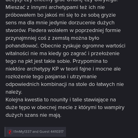
Mieszać z innymi archetypami też ich nie
próbowałem bo jakoś mi się to ze sobą gryzie
sens ma dla mnie jedynie dorzucenie dużych
stworów. Fledera wolałem w poprzedniej formie
przynajmniej coś z zemstą można było
pohandlować. Obecnie zyskuje ogromne wartości
witalności nie ma kiedy go zagrać i przełożenie
tego na pkt jest takie sobie. Przypomina to
niektóre archetypy KP w teorii fajne i mocne ale
rozłożenie tego pasjansa i utrzymanie
odpowiednich kombinacji na stole do łatwych nie
należy.
Kolejna kwestia to nounity i talie stawiające na
duże tępo w obecnej mecie z którymi to wampiry
dużych szans nie mają.
R
t1mMy1337
and
Guest 4410317
e