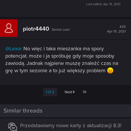
Last edited:
Apr 15, 2021
#20
piotr4440
Senior user
Apr 15, 2021
@Lexor
No więc i taka mieszanka ma spory
potencjał, może i ja spróbuję gdy moje sposoby
zawiodą. Jadnak najpierw muszę znaleźć czas na
grę w tym sezonie a to już większy problem
Last
1 of 2
Next
Similar threads
Przedstawiamy nowe karty z aktualizacji 8.3!