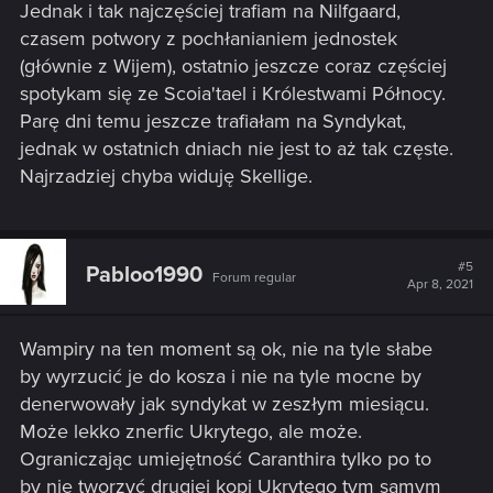
Jednak i tak najczęściej trafiam na Nilfgaard,
czasem potwory z pochłanianiem jednostek
(głównie z Wijem), ostatnio jeszcze coraz częściej
spotykam się ze Scoia'tael i Królestwami Północy.
Parę dni temu jeszcze trafiałam na Syndykat,
jednak w ostatnich dniach nie jest to aż tak częste.
Najrzadziej chyba widuję Skellige.
#5
Pabloo1990
Forum regular
Apr 8, 2021
Wampiry na ten moment są ok, nie na tyle słabe
by wyrzucić je do kosza i nie na tyle mocne by
denerwowały jak syndykat w zeszłym miesiącu.
Może lekko znerfic Ukrytego, ale może.
Ograniczając umiejętność Caranthira tylko po to
by nie tworzyć drugiej kopi Ukrytego tym samym