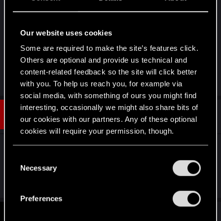
działają (robią to dość duże tempo o którym
napisałeś), ale zastanawiam się wciąż nad
Our website uses cookies
Garkainem, czy nie byłoby efektywniej wziąć coś
innego zamiast niego, choć to "kolejny silnik",
Some are required to make the site’s features click.
Others are optional and provide us technical and
więc pod tym względem niby się sprawdza.
content-related feedback so the site will click better
Last edited:
Apr 8, 2021
with you. To help us reach you, for example via
social media, with something of ours you might find
interesting, occasionally we might also share bits of
#10
piotr4440
Senior user
our cookies with our partners. Any of these optional
Apr 8, 2021
cookies will require your permission, though.
jeśli grasz Gaela i Detlaffa to rozważył bym
You’ll find all the details regarding our use of cookies
C
krwawą za Garkaina. W tym wypadku ciężko coś
and tweak your preferences regarding them in the
Necessary
o
lepszego od Garkaina znaleźć.
“Settings” menu below.
n
s
Preferences
e
#11
Lexor
n
Forum veteran