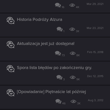
Mar 29, 2021
16
4K
Historia Podróży Alzura
Mar 23, 2021
1
3K
Aktualizacja jest już dostępna!
Feb 15, 2018
73
8K
Spora lista błędów po zakończeniu gry.
Dec 12, 2015
3
9K
[Opowiadanie] Piętnaście lat później
Aug 3, 2012
46
3K