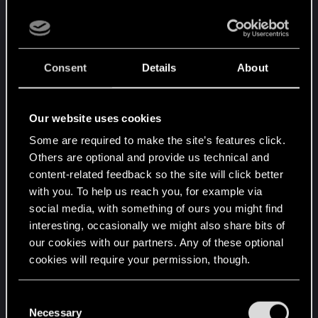
tylko i wyłącznie wobec graczy, którzy
wielokrotnie i ewidentnie wykorzystują
mechanizmy gry w sposób niedozwolony (co
widać po logach gry). Jeżeli ktoś rzadko, lub co
Consent
Details
About
jakiś czas "poddaje grę", nie ma się czym martwić.
Dziękujemy Wam również za Wasze raporty
dotyczące błędów oraz problemów z poprawnym
Our website uses cookies
działaniem niektórych mechanik gry - pomagają
Some are required to make the site’s features click.
nam one stale ulepszać nasz produkt, a o to
Others are optional and provide us technical and
przecież chodzi w becie.
content-related feedback so the site will click better
with you. To help us reach you, for example via
Wszelkie kwestie dotyczące wyżej opisanych
social media, with something of ours you might find
przypadków są dokładnie zaadresowane w
interesting, occasionally we might also share bits of
Umowie użytkownika, w sekcji 9., punktach 3., 4.
our cookies with our partners. Any of these optional
oraz 5., a także w punkcie 12.
cookies will require your permission, though.
Last edited:
Dec 14, 2016
You’ll find all the details regarding our use of cookies
C
R
McBobek
and tweak your preferences regarding them in the
Necessary
o