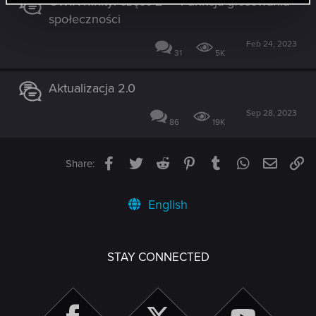
GWINTfinity: część 2 — Funkcja głosowania
społeczności
Feb 24, 2023
31
5K
Aktualizacja 2.0
Sep 28, 2023
86
19K
Facebook
Twitter
Reddit
Pinterest
Tumblr
WhatsApp
Email
Li
Share:
English
STAY CONNECTED