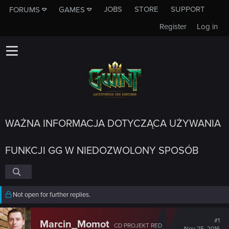
JOBS
STORE
SUPPORT
FORUMS
GAMES
Register
Log in
WAŻNA INFORMACJA DOTYCZĄCA UŻYWANIA
FUNKCJI GG W NIEDOZWOLONY SPOSÓB
Not open for further replies.
#1
Marcin_Momot
CD PROJEKT RED
Nov 25, 2016