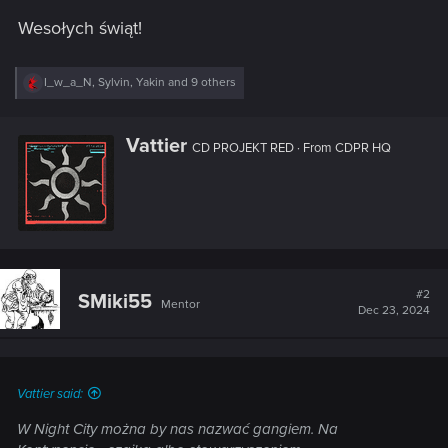
Wesołych świąt!
R
I_w_a_N
,
Sylvin
,
Yakin
and 9 others
e
a
c
W
Vattier
t
CD PROJEKT RED
·
From
CDPR HQ
r
i
i
o
n
t
s
t
:
e
n
b
y
#2
SMiki55
Mentor
Dec 23, 2024
Vattier said:
W Night City można by nas nazwać gangiem. Na