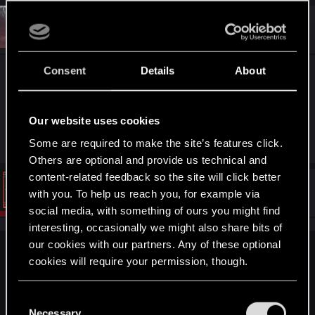
c
t
#4
Joro2077
Fresh user
i
Dec 24, 2024
o
n
s
Consent
Details
About
Mam pytanie dotyczące problemu. Z tego co
:
wiem w konkursie można zastosować dowolne
zdjęcie NPC, można też i swoje V, ale pytanie jest
Our website uses cookies
takie czy V, po modach nie będzie odrzucona?
Some are required to make the site’s features click.
Others are optional and provide us technical and
content-related feedback so the site will click better
#5
Vattier
with you. To help us reach you, for example via
CD PROJEKT RED
Dec 24, 2024
social media, with something of ours you might find
interesting, occasionally we might also share bits of
our cookies with our partners. Any of these optional
Joro2077 said:
cookies will require your permission, though.
Mam pytanie dotyczące problemu. Z tego co wiem w
You’ll find all the details regarding our use of cookies
konkursie można zastosować dowolne zdjęcie NPC, można
C
też i swoje V, ale pytanie jest takie czy V, po modach nie
and tweak your preferences regarding them in the
Necessary