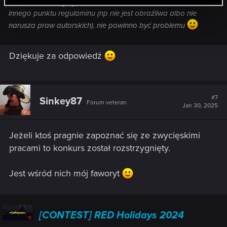
zakazu. Tak długo jak zmodowana zawartość nie łamie
innego punktu regulaminu (np nie jest obraźliwa albo nie
narusza praw autorskich), nie powinno być problemu
Dziękuje za odpowiedź
#7
Sinkey87
Forum veteran
Jan 30, 2025
Jeżeli ktoś pragnie zapoznać się ze zwycięskimi
pracami to konkurs został rozstrzygnięty.
Jest wśród nich mój faworyt
[CONTEST] RED Holidays 2024