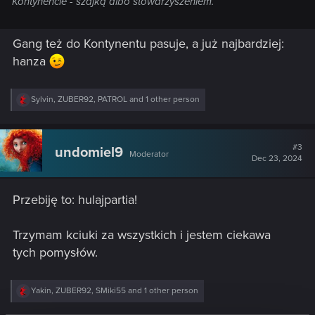
Kontynencie - szajką albo stowarzyszeniem.
Gang też do Kontynentu pasuje, a już najbardziej:
hanza
R
Sylvin
,
ZUBER92
,
PATROL
and 1 other person
e
a
c
t
#3
undomiel9
Moderator
i
Dec 23, 2024
o
n
s
Przebiję to: hulajpartia!
:
Trzymam kciuki za wszystkich i jestem ciekawa
tych pomysłów.
R
Yakin
,
ZUBER92
,
SMiki55
and 1 other person
e
a