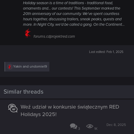
Holiday season is a time of traditions - traditional food,
ornaments and... our contests! This September marked the
20th anniversary of our community. We've spent countless
hours together, discussing trailers, sneak peaks, quests and
more. In Night City, we'd be called a gang. On the Continent...
forums.cdprojektred.com
Last edited:
Feb 1, 2025
R
Yakin
and
undomiel9
e
a
c
t
i
Similar threads
o
n
s
Weź udział w konkursie świątecznym RED
:
Holidays 2025!
Dec 8, 2025
3
1K