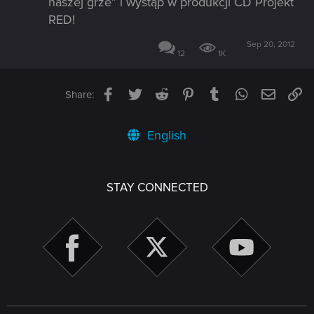
naszej grze” i wystąp w produkcji CD Projekt
RED!
Sep 20, 2012
12
1K
Facebook
Twitter
Reddit
Pinterest
Tumblr
WhatsApp
Email
Li
Share:
English
STAY CONNECTED