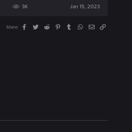
3K
Jan 15, 2023
Facebook
Twitter
Reddit
Pinterest
Tumblr
WhatsApp
Email
Link
Share: