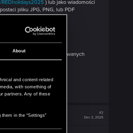
.ly/REDholidays2025
) lub jako wiadomości
postaci pliku JPG, PNG, lub PDF
zgłoszenia.
About
m wątku na Forum oraz dedykowanych
hnical and content-related
l media, with something of
ur partners. Any of these
#2
 them in the “Settings”
Dec 3, 2025