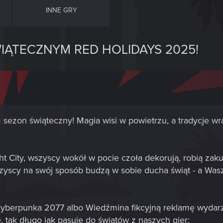
INNE GRY
IĄTECZNYM RED HOLIDAYS 2025!
 sezon świąteczny! Magia wisi w powietrzu, a tradycje wr
ht City, wszyscy wokół w pocie czoła dekorują, robią zak
wszyscy na swój sposób budzą w sobie ducha świąt - a W
yberpunka 2077 albo Wiedźmina fikcyjną reklamę wydarz
 tak długo jak pasuje do światów z naszych gier: