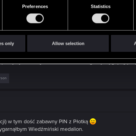
ać co przygotuje nasza społeczność!
Preferences
Statistics
es only
Allow selection
A
e pomysły, bo też jestem ciekawa, a nagrody wyglądają s
rson
zycji) w tym dość zabawny PIN z Płotką
rzygarnąłbym Wiedźmiński medalion.