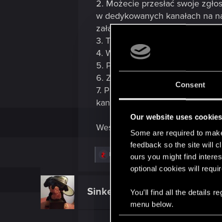
2. Możecie przesłać swoje zgł
w dedykowanych kanałach na nas
załączonego do wiadomości, lub, j
3. Tylko pierwsze zgłoszenie b
4. Wybierzemy 5 zwycięzców.
5. Pula nagród jest wspólna dla
6. Zwycięzców ogłosimy najpóźn
Consent
7. Pełny regulamin konkursu z
kanałach na naszych serwerach 
Our website uses cookie
Wesołych świąt!
Some are required to make 
feedback so the site will c
R
Lipto
,
Korvo85
,
W_Wallace
and 8 others
ours you might find interes
e
optional cookies will requi
a
c
t
Sinkey87
You’ll find all the details
Forum veteran
i
o
menu below.
n
s
C