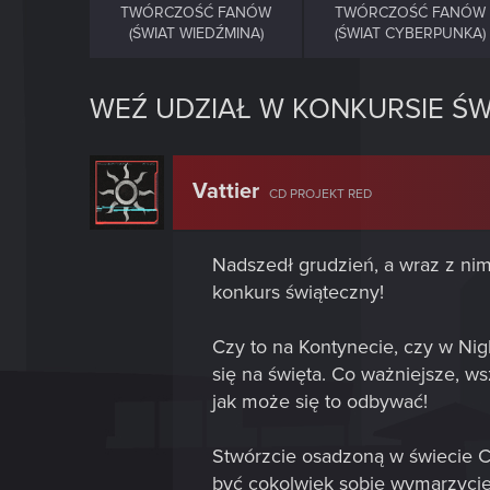
TWÓRCZOŚĆ FANÓW
TWÓRCZOŚĆ FANÓW
(ŚWIAT WIEDŹMINA)
(ŚWIAT CYBERPUNKA)
WEŹ UDZIAŁ W KONKURSIE ŚW
Vattier
CD PROJEKT RED
Nadszedł grudzień, a wraz z nim
konkurs świąteczny!
Czy to na Kontynecie, czy w Nig
się na święta. Co ważniejsze, 
jak może się to odbywać!
Stwórzcie osadzoną w świecie C
być cokolwiek sobie wymarzycie,