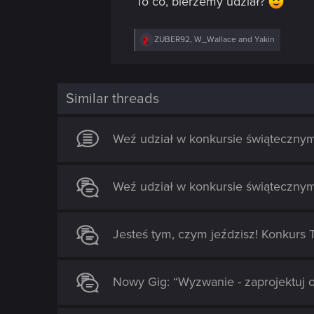
To co, bierzemy udział?
R
ZUBER92
,
W_Wallace
and
Yakin
e
a
c
t
i
Similar threads
o
n
s
Weź udział w konkursie świąteczny
:
Weź udział w konkursie świąteczny
Jesteś tym, czym jeździsz! Konkurs 
Nowy Gig: “Wyzwanie - zaprojektuj 