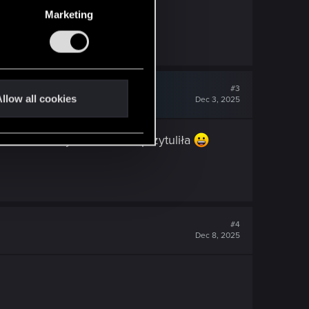
Marketing
#3
llow all cookies
Dec 3, 2025
uper… sama bym kalendarz przytuliła
#4
Dec 8, 2025