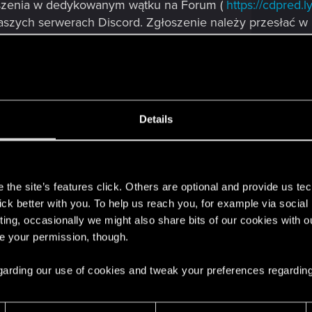
oszenia w dedykowanym wątku na Forum (
https://cdpred
zych serwerach Discord. Zgłoszenie należy przesłać w 
eśli jest to klip wideo, należy przesłać link do YouTube.
ędzie brane pod uwagę.
 Forum i Discorda, więc nie ma znaczenia gdzie wyślecie 
iej 19 grudnia 2025.
Details
najdziecie załączony w postaci pliku PDF w dedykowany
Discord.
s
the site’s features click. Others are optional and provide us tec
lick better with you. To help us reach you, for example via socia
ting, occasionally we might also share bits of our cookies with o
re your permission, though.
 regarding our use of cookies and tweak your preferences regarding