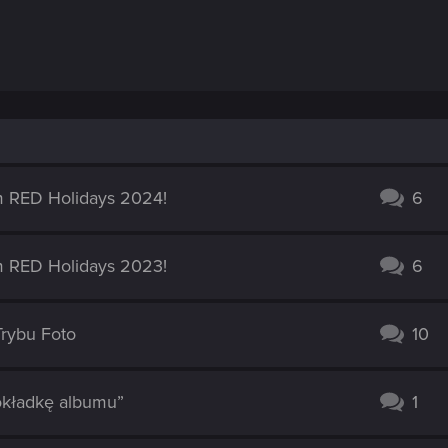
m RED Holidays 2024!
6
m RED Holidays 2023!
6
Trybu Foto
10
okładkę albumu”
1