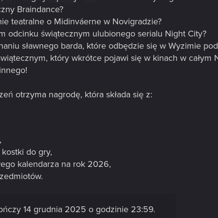
czny Braindance?
ie teatralne o Midinváerne w Novigradzie?
m odcinku świątecznym ulubionego serialu Night City?
aniu sławnego barda, które odbędzie się w Wyzimie pod
świątecznym, który wkrótce pojawi się w kinach w całym
innego!
zeń otrzyma nagrodę, która składa się z:
,
kostki do gry,
ego kalendarza na rok 2026,
rzedmiotów.
 kończy 14 grudnia 2025 o godzinie 23:59.