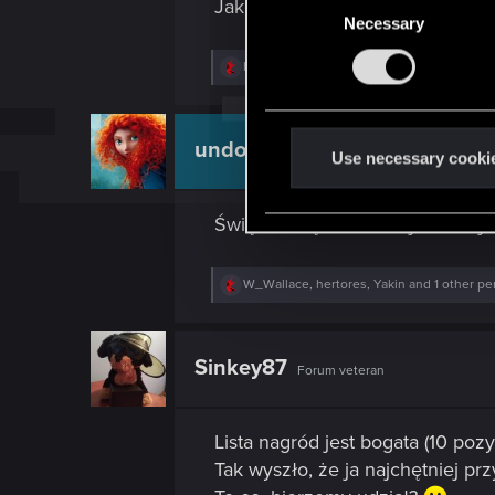
Jak zwykle nie mogę się doczek
:
Necessary
o
n
R
hertores
,
undomiel9
and
ZUBER92
s
e
a
e
c
n
t
undomiel9
Moderator
i
t
Use necessary cooki
o
S
n
s
e
Święta, święta! Wrzucajcie swoj
:
l
e
R
W_Wallace
,
hertores
,
Yakin
and 1 other pe
c
e
t
a
c
i
t
Sinkey87
o
Forum veteran
i
o
n
n
s
Lista nagród jest bogata (10 po
:
Tak wyszło, że ja najchętniej p