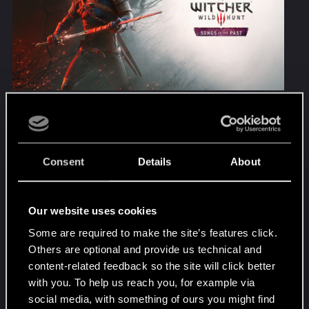
リヴィアのゲラルトと共に、
『ウィッチャー3 ワ
イルドハント 追憶の調べ』
の世界に飛び込も
う。PC、Xbox Series X|S、PlayStation 5向けに
2027年発売予定。
Consent
Details
About
本拡張パックはFool’s Theoryとの共同開発です。
より詳細な情報は今年夏以降に公開予定です。
Our website uses cookies
お楽しみに！
Some are required to make the site’s features click.
Others are optional and provide us technical and
新コンテンツの追加に伴い、『ウィッチャー3 ワ
content-related feedback so the site will click better
イルドハント』および『追憶の調べ』を今後も
with you. To help us reach you, for example via
快適にお楽しみいただけるよう、システム要件
social media, with something of ours you might find