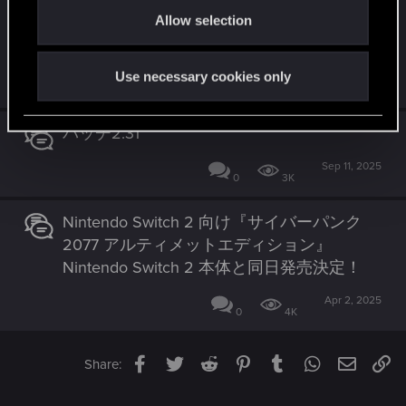
アニメ『サイバーパンク: エッジランナーズ
Allow selection
n
2』公式ティーザー2公開
Use necessary cookies only
Jun 29, 2026
0
464
パッチ2.31
Sep 11, 2025
0
3K
Nintendo Switch 2 向け『サイバーパンク
2077 アルティメットエディション』
Nintendo Switch 2 本体と同日発売決定！
Apr 2, 2025
0
4K
Facebook
Twitter
Reddit
Pinterest
Tumblr
WhatsApp
Email
Li
Share: