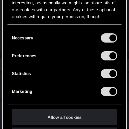
を更新します。
interesting, occasionally we might also share bits of
our cookies with our partners. Any of these optional
これらの要件は、次回アップデートより適用さ
cookies will require your permission, though.
れます。詳細はこちらをご確認ください：
You’ll find all the details regarding our use of cookies
C
https://thewitcher.ly/NewRequirements
and tweak your preferences regarding them in the
Necessary
o
“Settings” menu below.
n
s
Preferences
e
Similar threads
n
t
Statistics
PlayStation®5 Proアップデートが配信中！
S
e
Apr 8, 2026
Marketing
0
998
l
e
Project R.O.A.C.H. 登場
c
t
Allow all cookies
Apr 2, 2026
i
1
722
o