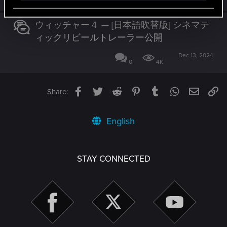
ウィッチャー４ — [日本語吹替版] シネマテ
ィックリビールトレーラー公開
Dec 13, 2024
0
4K
Facebook
Twitter
Reddit
Pinterest
Tumblr
WhatsApp
Email
Li
Share:
English
STAY CONNECTED