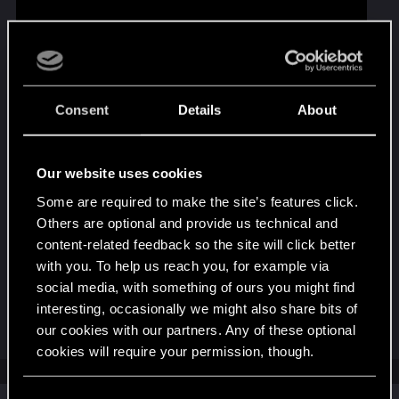
Consent
Details
About
Our website uses cookies
『ウィッチャー４』はシングルプレイ専用のオ
Some are required to make the site’s features click.
ープンワールドRPG――『サイバーパンク2077』
Others are optional and provide us technical and
および『ウィッチャー３ ワイルドハント』の制
content-related feedback so the site will click better
作を手掛けたCD PROJEKT REDが贈る最新作。
with you. To help us reach you, for example via
Last edited:
Feb 20, 2025
social media, with something of ours you might find
interesting, occasionally we might also share bits of
R
pinoko
our cookies with our partners. Any of these optional
e
cookies will require your permission, though.
a
c
t
You’ll find all the details regarding our use of cookies
i