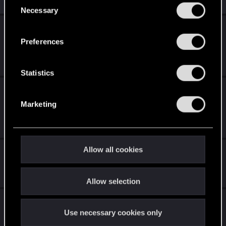
C
Similar threads
o
and tweak your preferences regarding them in the
Necessary
o
n
“Settings” menu below.
n
s
『ウィッチャー3 ワイルドハント 追憶の調
:
s
べ』発表
Preferences
e
May 27, 2026
n
0
549
t
Statistics
S
アニメ『サイバーパンク: エッジランナーズ
e
2』公式ティーザー2公開
Marketing
l
Jun 29, 2026
e
0
463
c
t
Allow all cookies
「主役はキミだ！」A Crew to Remember
i
o
Jun 10, 2026
0
422
Allow selection
n
PlayStation®5 Proアップデートが配信中！
Use necessary cookies only
Apr 8, 2026
0
997