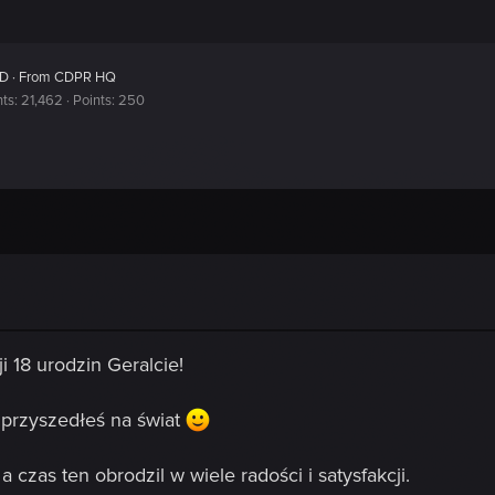
ED
·
From
CDPR HQ
nts
21,462
Points
250
 18 urodzin Geralcie!
przyszedłeś na świat
 czas ten obrodzil w wiele radości i satysfakcji.