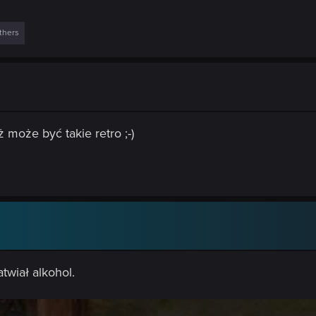
thers
 może być takie retro ;-)
twiał alkohol.