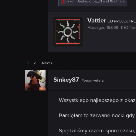
R
Iskor
,
Drejka
,
kuba_21
and 18 others
e
a
c
W
Vattier
t
CD PROJEKT R
r
i
Messages
16,669
RED Poi
i
o
n
t
s
t
:
e
n
b
y
1
2
Next
Sinkey87
Forum veteran
Wszystkiego najlepszego z okazji
Pamiętam te zarwane nocki gdy 
Spędziliśmy razem sporo czasu, a