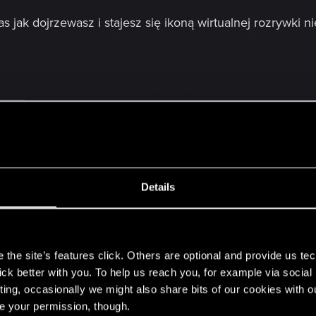
s jak dojrzewasz i stajesz się ikoną wirtualnej rozrywki ni
thers
Details
można legalnie pójść na piwko
(lub inny alkohol).
s
the site’s features click. Others are optional and provide us tec
lick better with you. To help us reach you, for example via socia
kką niepewność, a po czasie zagłębienie się w świecie gr
ting, occasionally we might also share bits of our cookies with o
re your permission, though.