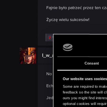
Fajnie było patrzeć przez ten cza
Życzę wielu sukcesów!
R
W_Wallace
,
undomiel9
,
rafal12322
and 2 o
e
a
c
t
I_w_a_N
VIP
i
o
Consent
n
s
:
No to teraz z growym Geraltem 
Our website uses cookie
Ech... jak ten czas przeleciał.
Some are required to make 
feedback so the site will c
Jednak pamiętam tę premierę, le
ours you might find interes
optional cookies will requi