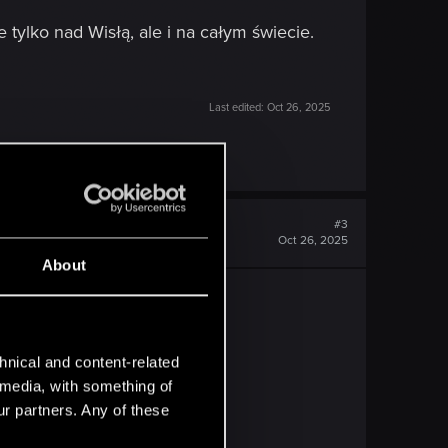
e tylko nad Wisłą, ale i na całym świecie.
Last edited:
Oct 26, 2025
#3
Oct 26, 2025
About
hnical and content-related
l media, with something of
y.
ur partners. Any of these