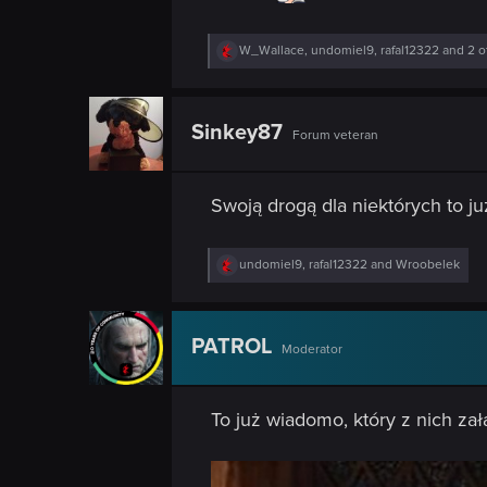
n
R
W_Wallace
,
undomiel9
,
rafal12322
and 2 o
e
a
c
t
Sinkey87
Forum veteran
i
o
n
s
Swoją drogą dla niektórych to już
:
R
undomiel9
,
rafal12322
and
Wroobelek
e
a
c
t
PATROL
Moderator
i
o
n
s
To już wiadomo, który z nich zała
: