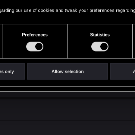
thers
 regarding our use of cookies and tweak your preferences regarding
Preferences
Statistics
 18 urodzin, Geralcie*
ale to "Geralt by CDP Red" wprowadził mnie w sagę pisan
es only
Allow selection
A
ther person