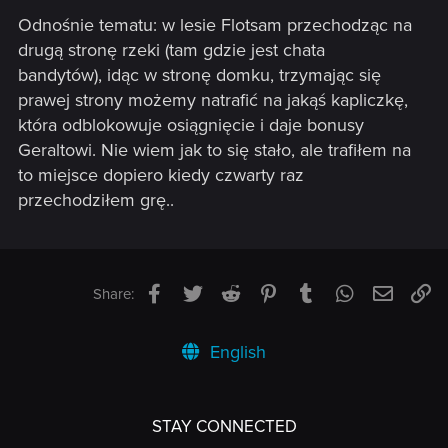
Odnośnie tematu: w lesie Flotsam przechodząc na
drugą stronę rzeki (tam gdzie jest chata
bandytów), idąc w stronę domku, trzymając się
prawej strony możemy natrafić na jakąś kapliczkę,
która odblokowuje osiągnięcie i daje bonusy
Geraltowi. Nie wiem jak to się stało, ale trafiłem na
to miejsce dopiero kiedy czwarty raz
przechodziłem grę..
Facebook
Twitter
Reddit
Pinterest
Tumblr
WhatsApp
Email
Li
Share:
English
STAY CONNECTED