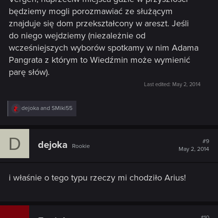
będziemy mogli porozmawiać ze służącym
znajduje się dom przekształcony w areszt. Jeśli
do niego wejdziemy (niezależnie od
wcześniejszych wyborów spotkamy w nim Adama
Pangrata z którym to Wiedźmin może wymienić
parę słów).
Last edited:
May 2, 2014
R
dejoka
and
SMiki55
e
a
c
D
t
#9
dejoka
Rookie
i
May 2, 2014
o
n
s
i właśnie o tego typu rzeczy mi chodziło Arius!
:
#10