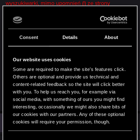
wyszukiwarki, mimo upomnień (!) ze strony
moderatora (
jeden
+
dwa
+
trzy
).
Dwukrotne (znowu, mimo upomnień) pisanie
posta pod postem (
jeden
+
dwa
).
Same przewinienia nie są jakieś strasznie wielkie,
Consent
Details
About
ale fakt, że dalej robiłeś to samo mimo upomnień
ze strony moderacji - jest już bardzo źle widziane.
A ponieważ zawsze albo była używana formatka
Our website uses cookies
@, albo dostawałeś upomnienie w temacie
Some are required to make the site’s features click.
założonym przez siebie, nie masz prawa
Others are optional and provide us technical and
tłumaczyć się, że nie widziałeś.
content-related feedback so the site will click better
Szypek
with you. To help us reach you, for example via
Last edited by a moderator:
May 2, 2014
social media, with something of ours you might find
interesting, occasionally we might also share bits of
our cookies with our partners. Any of these optional
A
#8
cookies will require your permission, though.
Arius
Senior user
May 2, 2014
You’ll find all the details regarding our use of cookies
C