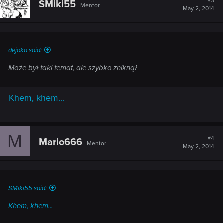
#3
SMiki55
Mentor
May 2, 2014
dejoka said:
Może był taki temat, ale szybko zniknął
Khem, khem...
M
#4
Mario666
Mentor
May 2, 2014
SMiki55 said:
Khem, khem...