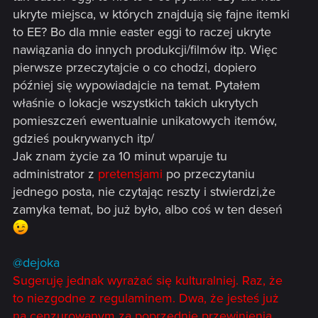
ukryte miejsca, w których znajdują się fajne itemki
to EE? Bo dla mnie easter eggi to raczej ukryte
nawiązania do innych produkcji/filmów itp. Więc
pierwsze przeczytajcie o co chodzi, dopiero
później się wypowiadajcie na temat. Pytałem
właśnie o lokacje wszystkich takich ukrytych
pomieszczeń ewentualnie unikatowych itemów,
gdzieś poukrywanych itp/
Jak znam życie za 10 minut wparuje tu
administrator z
pretensjami
po przeczytaniu
jednego posta, nie czytając reszty i stwierdzi,że
zamyka temat, bo już było, albo coś w ten deseń
@dejoka
Sugeruję jednak wyrażać się kulturalniej. Raz, że
to niezgodne z regulaminem. Dwa, że jesteś już
na cenzurowanym za poprzednie przewinienia,