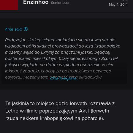
Enzinhoo
Senior user
May 4, 2014
Arius said:
Podążając skalną ścianą znajdującą się po lewej stronie
względem półki skalnej prowadzącej do leża Krabopająka
możemy wejść do ukrytej za pnączami jaskini będącej
posterunkiem mieszkalnym bliżej nieokreślonego Scoia'tel
(miejsce wygląda na dobre względem osadzenia w nim
jakiegoś zadania, choćby za pośrednictwem pewnego
edytora). Możemy tam odnaleźć kilka składników
Click to expand...
rzemieślniczych.
Ta jaskinia to miejsce gdzie Iorweth rozmawia z
Letho w filmie poprzedzającym Akt I (Iorweth
rzuca nekkera krabopająkowi na pożarcie).