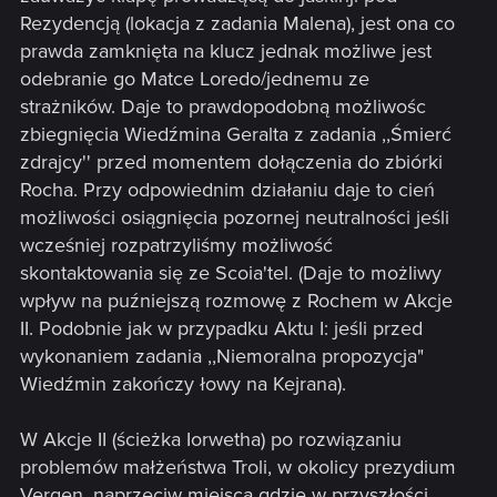
Rezydencją (lokacja z zadania Malena), jest ona co
prawda zamknięta na klucz jednak możliwe jest
odebranie go Matce Loredo/jednemu ze
strażników. Daje to prawdopodobną możliwośc
zbiegnięcia Wiedźmina Geralta z zadania ,,Śmierć
zdrajcy'' przed momentem dołączenia do zbiórki
Rocha. Przy odpowiednim działaniu daje to cień
możliwości osiągnięcia pozornej neutralności jeśli
wcześniej rozpatrzyliśmy możliwość
skontaktowania się ze Scoia'tel. (Daje to możliwy
wpływ na puźniejszą rozmowę z Rochem w Akcje
II. Podobnie jak w przypadku Aktu I: jeśli przed
wykonaniem zadania ,,Niemoralna propozycja"
Wiedźmin zakończy łowy na Kejrana).
W Akcje II (ścieżka Iorwetha) po rozwiązaniu
problemów małżeństwa Troli, w okolicy prezydium
Vergen, naprzeciw miejsca gdzie w przyszłości