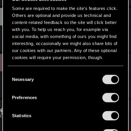
Some are required to make the site’s features click.
M
Others are optional and provide us technical and
#13
michalek12345
Mentor
Dec 4, 2012
content-related feedback so the site will click better
with you. To help us reach you, for example via
social media, with something of ours you might find
super . Oby tak dalej !
interesting, occasionally we might also share bits of
our cookies with our partners. Any of these optional
cookies will require your permission, though.
P
#14
Pawlo190
Senior user
Dec 4, 2012
You’ll find all the details regarding our use of cookies
C
and tweak your preferences regarding them in the
Necessary
o
Gratulacje oraz życzę dalszych sukcesów.
“Settings” menu below.
n
s
Preferences
e
#15
RedpowerPl
n
Rookie
Dec 4, 2012
t
Statistics
S
Coś czuję, że gdybym za każdą nagrodę dla
e