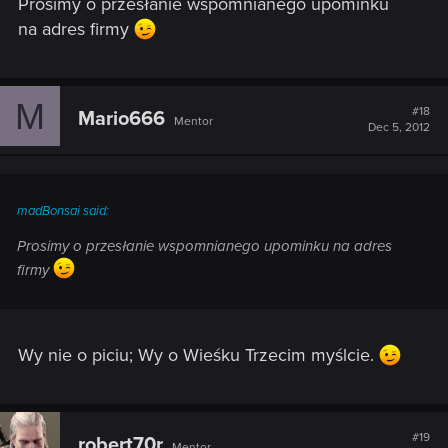
Prosimy o przesłanie wspomnianego upominku
na adres firmy
M
#18
Mario666
Mentor
Dec 5, 2012
madBonsai said:
Prosimy o przesłanie wspomnianego upominku na adres
firmy
Wy nie o piciu; Wy o Wieśku Trzecim myślcie.
#19
robert70r
Mentor