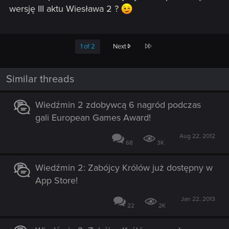
wersję III aktu Wiesława 2 ?
Last
1 of 2
Next
Similar threads
Wiedźmin 2 zdobywcą 6 nagród podczas
gali European Games Award!
Aug 22, 2012
68
3K
Wiedźmin 2: Zabójcy Królów już dostępny w
App Store!
Jan 22, 2013
22
2K