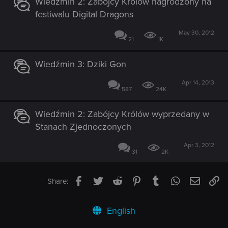
Wiedźmin 2: Zabójcy Królów nagrodzony na
festiwalu Digital Dragons
May 30, 2012
21
1K
Wiedźmin 3: Dziki Gon
Apr 14, 2013
587
24K
Wiedźmin 2: Zabójcy Królów wyprzedany w
Stanach Zjednoczonych
Apr 3, 2012
31
2K
Facebook
Twitter
Reddit
Pinterest
Tumblr
WhatsApp
Email
Li
Share:
English