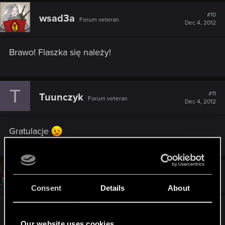
#10
wsad3a
Forum veteran
Dec 4, 2012
Brawo! Flaszka się należy!
T
#11
Tuunczyk
Forum veteran
Dec 4, 2012
Gratulacje
#12
rafal12322
Mentor
Dec 4, 2012
Consent
Details
About
Brawo w jednym poległ w drugim wygrał
Our website uses cookies