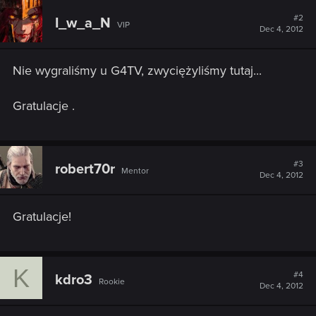
#2
I_w_a_N
VIP
Dec 4, 2012
Nie wygraliśmy u G4TV, zwyciężyliśmy tutaj...
Gratulacje .
#3
robert70r
Mentor
Dec 4, 2012
Gratulacje!
K
#4
kdro3
Rookie
Dec 4, 2012