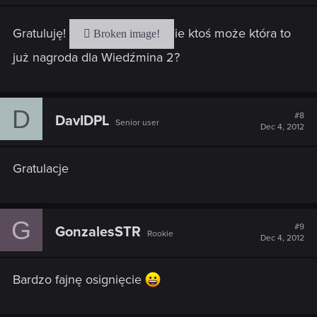
Gratuluję!
Wie ktoś może która to
już nagroda dla Wiedźmina 2?
D
#8
DavIDPL
Senior user
Dec 4, 2012
Gratulacje
G
#9
GonzalesSTR
Rookie
Dec 4, 2012
Bardzo fajnę osignięcie