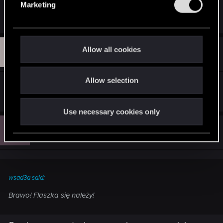
Marketing
Wiedźmina dostawał grosz - byłbym bogaty
l
e
c
t
S
Allow all cookies
#16
szymekz88
Rookie
i
Dec 5, 2012
o
Allow selection
n
Gratulacje
Use necessary cookies only
M
#17
MothDoctor
Forum veteran
Dec 5, 2012
wsad3a said:
Brawo! Flaszka się należy!