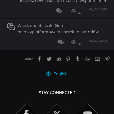
jubileuszowy zwiastun i Wasze wspomnienia
May 26, 2025
14
2K
Wiedźmin 3: Dziki Gon —
międzyplatformowe wsparcie dla modów
May 30, 2025
1
2K
Facebook
Twitter
Reddit
Pinterest
Tumblr
WhatsApp
Email
Li
Share:
English
STAY CONNECTED