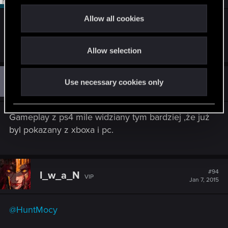
c
t
Allow all cookies
Ok, już chyba starczy tego spamu zwłaszcza, że
i
zaczyna to zahaczać o wycieczki osobiste.
o
Allow selection
n
C
#93
Chino_EKSEL
Use necessary cookies only
Rookie
Jan 7, 2015
Gameplay z ps4 mile widziany tym bardziej ,że już
byl pokazany z xboxa i pc.
#94
I_w_a_N
VIP
Jan 7, 2015
@HuntMocy