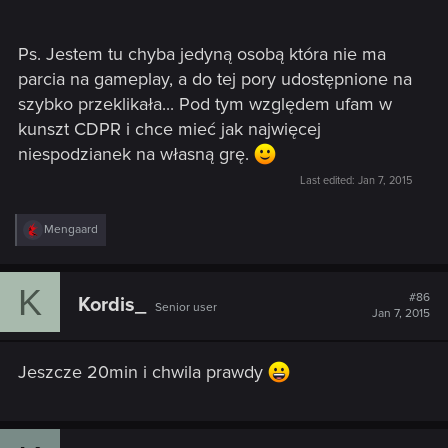
Ps. Jestem tu chyba jedyną osobą która nie ma
parcia na gameplay, a do tej pory udostępnione na
szybko przeklikała... Pod tym względem ufam w
kunszt CDPR i chce mieć jak najwięcej
niespodzianek na własną grę.
Last edited:
Jan 7, 2015
R
Mengaard
e
a
c
K
t
#86
Kordis_
Senior user
i
Jan 7, 2015
o
n
s
Jeszcze 20min i chwila prawdy
: