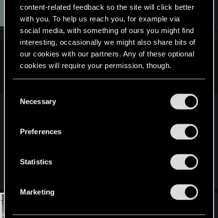
K
content-related feedback so the site will click better
#91
Koreon
Rookie
Jan 7, 2015
with you. To help us reach you, for example via
social media, with something of ours you might find
interesting, occasionally we might also share bits of
our cookies with our partners. Any of these optional
mcbobek said:
cookies will require your permission, though.
Chyba pójdzie a nie pujdzie.
You’ll find all the details regarding our use of cookies
C
and tweak your preferences regarding them in the
Necessary
o
“Settings” menu below.
No nie mów.
n
s
Preferences
e
A takie ciołki podają w takich tematach
n
konkretniejsze informacje tylko wtedy gdy chcą
t
Statistics
poszpanować.
S
e
Marketing
l
#92
HuntMocy
e
Moderator
Jan 7, 2015