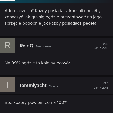
n
s
A to dlaczego? Każdy posiadacz konsoli chciałby
:
zobaczyć jak gra się będzie prezentować na jego
sprzęcie podobnie jak każdy posiadacz peceta.
R
#83
RoleQ
Senior user
Jan 7, 2015
Na 99% będzie to kolejny potwór.
T
#84
tommiyacht
Mentor
Jan 7, 2015
Bez kozery powiem ze na 100%