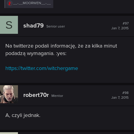
R
__-__MOORWEN__-__
e
a
c
S
t
#97
shad79
Senior user
i
Jan 7, 2015
o
n
s
Na twitterze podali informację, że za kilka minut
:
podadzą wymagania. :yes:
https://twitter.com/witchergame
#98
robert70r
Mentor
Jan 7, 2015
A, czyli jednak.