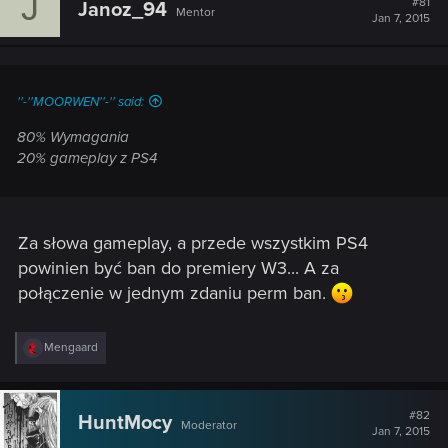
J
#81
Janoz_94
Mentor
Jan 7, 2015
''-''MOORWEN''-'' said:
80% Wymagania
20% gameplay z PS4
Za słowa gameplay, a przede wszystkim PS4
powinien być ban do premiery W3... A za
połączenie w jednym zdaniu perm ban.
R
Mengaard
e
a
c
t
#82
HuntMocy
Moderator
i
Jan 7, 2015
o