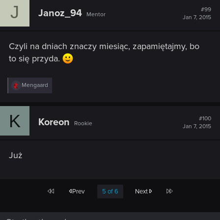
J
#99
Janoz_94
Mentor
Jan 7, 2015
Czyli na dniach znaczy miesiąc, zapamiętajmy, bo
to się przyda.
R
Mengaard
e
a
c
K
t
#100
Koreon
Rookie
i
Jan 7, 2015
o
n
s
Już
:
First
Last
Prev
5 of 6
Next