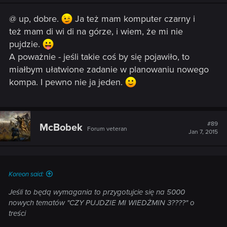
n
s
@ up, dobre.
Ja też mam komputer czarny i
:
też mam di wi di na górze, i wiem, że mi nie
pujdzie.
A poważnie - jeśli takie coś by się pojawiło, to
miałbym ułatwione zadanie w planowaniu nowego
kompa. I pewno nie ja jeden.
#89
McBobek
Forum veteran
Jan 7, 2015
Koreon said:
Jeśli to będą wymagania to przygotujcie się na 5000
nowych tematów "CZY PUJDZIE MI WIEDŻMIN 3????" o
treści