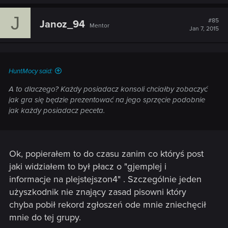
J
#85
Janoz_94
Mentor
Jan 7, 2015
HuntMocy said:
A to dlaczego? Każdy posiadacz konsoli chciałby zobaczyć
jak gra się będzie prezentować na jego sprzęcie podobnie
jak każdy posiadacz peceta.
Ok, popierałem to do czasu zanim co któryś post
jaki widziałem to był płacz o "gjemplej i
informacje na plejstejszon4" . Szczególnie jeden
użyszkodnik nie znający zasad pisowni który
chyba pobił rekord zgłoszeń ode mnie zniechęcił
mnie do tej grupy.