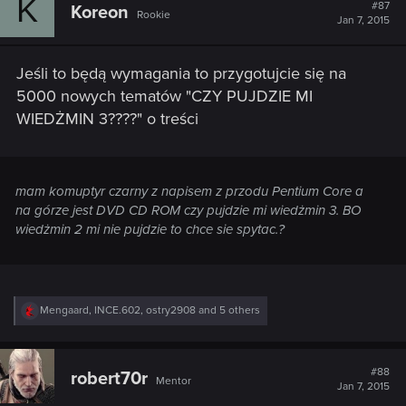
K
#87
Koreon
Rookie
Jan 7, 2015
Jeśli to będą wymagania to przygotujcie się na
5000 nowych tematów "CZY PUJDZIE MI
WIEDŻMIN 3????" o treści
mam komuptyr czarny z napisem z przodu Pentium Core a
na górze jest DVD CD ROM czy pujdzie mi wiedżmin 3. BO
wiedżmin 2 mi nie pujdzie to chce sie spytac.?
R
Mengaard
,
INCE.602
,
ostry2908
and 5 others
e
a
c
t
#88
robert70r
Mentor
i
Jan 7, 2015
o