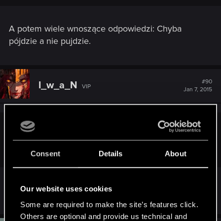
A potem wiele wnoszące odpowiedzi: Chyba
pójdzie a nie pujdzie.
#90
I_w_a_N
VIP
Jan 7, 2015
Blashix said:
Ciekawe co dostaniemy ;d
Consent
Details
About
"Łamiącą wiadomość" :troll: ...
Our website uses cookies
Some are required to make the site’s features click.
Others are optional and provide us technical and