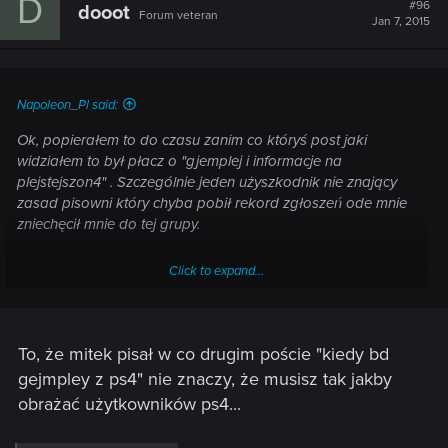
D
#96
dooot
Forum veteran
Jan 7, 2015
Napoleon_Pl said:
Ok, popierałem to do czasu zanim co któryś post jaki
widziałem to był płacz o "gjemplej i informacje na
plejstejszon4" . Szczególnie jeden użyszkodnik nie znający
zasad pisowni który chyba pobił rekord zgłoszeń ode mnie
zniechęcił mnie do tej grupy.
Click to expand...
Ps. Jestem tu chyba jedyną osobą która nie ma parcia na
gameplay, a do tej pory udostępnione na szybko
przeklikała... Pod tym względem ufam w kunszt CDPR i chce
To, że mitek pisał w co drugim poście "kiedy bd
mieć jak najwięcej niespodzianek na własną grę.
gejmpley z ps4" nie znaczy, że musisz tak jakby
obrażać użytkowników ps4...