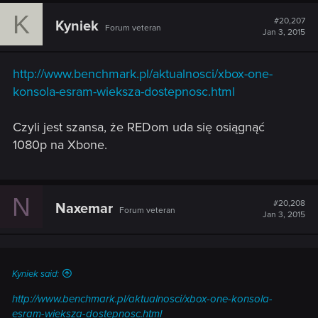
K
#20,207
Kyniek
Forum veteran
Jan 3, 2015
http://www.benchmark.pl/aktualnosci/xbox-one-
konsola-esram-wieksza-dostepnosc.html
Czyli jest szansa, że REDom uda się osiągnąć
1080p na Xbone.
N
#20,208
Naxemar
Forum veteran
Jan 3, 2015
Kyniek said:
http://www.benchmark.pl/aktualnosci/xbox-one-konsola-
esram-wieksza-dostepnosc.html