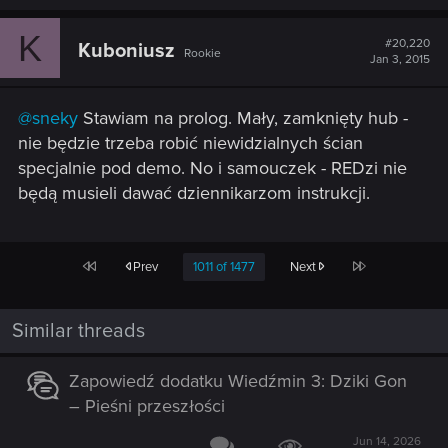
K
#20,220
Kuboniusz
Rookie
Jan 3, 2015
@sneky
Stawiam na prolog. Mały, zamknięty hub -
nie będzie trzeba robić niewidzialnych ścian
specjalnie pod demo. No i samouczek - REDzi nie
będą musieli dawać dziennikarzom instrukcji.
First
Last
Prev
1011 of 1477
Next
Similar threads
Zapowiedź dodatku Wiedźmin 3: Dziki Gon
– Pieśni przeszłości
Jun 14, 2026