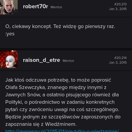
t
#20,213
robert70r
Mentor
i
Jan 3, 2015
o
n
s
O, ciekawy koncept. Też widzę go pierwszy raz.
:
:yes
#20,214
raison_d_etre
Mentor
Jan 3, 2015
Jak ktoś odczuwa potrzebę, to może poprosić
Olafa Szewczyka, znanego między innymi z
Jawnych Snów, a ostatnio pisującego również dla
Polityki, o pośrednictwo w zadaniu konkretnych
pytań czy zwróceniu uwagi na coś szczególnego.
Będzie jednym ze szczęśliwców zaproszonych do
zapoznania się z Wiedźminem.
http://jawnesny.pl/2015/01/nie-tylko-o-wiedzminie/