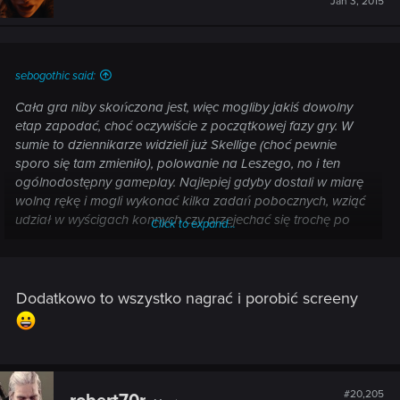
Jan 3, 2015
sebogothic said:
Cała gra niby skończona jest, więc mogliby jakiś dowolny
etap zapodać, choć oczywiście z początkowej fazy gry. W
sumie to dziennikarze widzieli już Skellige (choć pewnie
sporo się tam zmieniło), polowanie na Leszego, no i ten
ogólnodostępny gameplay. Najlepiej gdyby dostali w miarę
wolną rękę i mogli wykonać kilka zadań pobocznych, wziąć
udział w wyścigach konnych czy przejechać się trochę po
Click to expand...
mapie.
Dodatkowo to wszystko nagrać i porobić screeny
#20,205