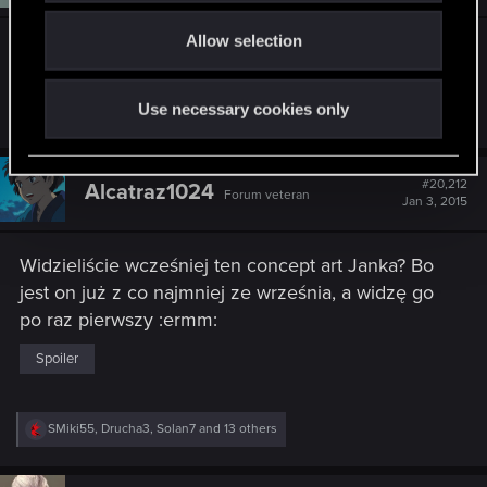
o
n
s
Allow selection
n
Co to ma być? Handel wymienny? :cat:
:
Use necessary cookies only
R
SMiki55
,
Rybakus
and
Blomme
e
a
c
t
#20,212
Alcatraz1024
Forum veteran
i
Jan 3, 2015
o
n
s
Widzieliście wcześniej ten concept art Janka? Bo
:
jest on już z co najmniej ze września, a widzę go
po raz pierwszy :ermm:
Spoiler
R
SMiki55
,
Drucha3
,
Solan7
and 13 others
e
a
c