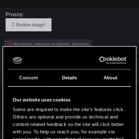
Proszę:
R
Wroobelek
,
radkowksi
and
Master_Dandelion
e
a
c
N
t
#20,210
Naxemar
Forum veteran
i
Jan 3, 2015
o
Consent
Details
About
n
s
:
Hostile said:
Our website uses cookies
Proszę:
Some are required to make the site’s features click.
Others are optional and provide us technical and
content-related feedback so the site will click better
with you. To help us reach you, for example via