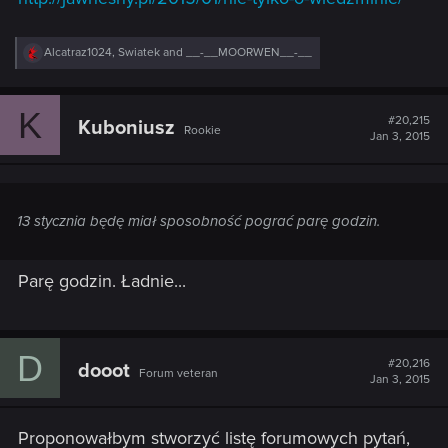
R
Alcatraz1024
,
Swiatek
and
__-__MOORWEN__-__
e
a
c
K
t
#20,215
Kuboniusz
Rookie
i
Jan 3, 2015
o
n
s
:
13 stycznia będę miał sposobność pograć parę godzin.
Parę godzin. Ładnie...
D
#20,216
dooot
Forum veteran
Jan 3, 2015
Proponowałbym stworzyć listę forumowych pytań,