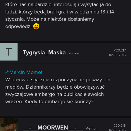
które nas najbardziej interesują i wysyłać ją do
ludzi, którzy będą brali grali w wiedźmina 13 i 14
stycznia. Może na niektóre dostaniemy
odpowiedzi
.
T
#20,217
Tygrysia_Maska
Rookie
Jan 3, 2015
@Marcin Momot
W połowie stycznia rozpoczynacie pokazy dla
mediów. Dziennikarzy będzie obowiązywać
zwyczajowe embargo na publikacje swoich
wrażeń. Kiedy to embargo się kończy?
#20,218
__-__MOORWEN__-__
Mentor
Jan 3, 2015