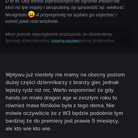
O to to. Oby wśród zaproszonych do ogrania znalazł się
ktoś na tyle mądry i skrupulatny, by sprawdzić np. wielkość
Novigradu
A przynajmniej na szybko go objechać i
ocenić jakie robi wrażenie.
Mam jednak nieprzyjemne przeczucie, że dostaniemy
typową dziennikarską papkę pozbawioną konkretów.
Click to expand...
"Walka jest płynna i daje frajdę, questy w sumie spoko, świat
wydaje się ogromny, Geralt to super badass, gra zapowiada
się na 6 z plusem" i koniec.
Wpływu już niestety nie mamy na obecny poziom
dużej części dziennikarzy z branży gier, jednak
lepszy rydz niż nic. Warto wspomnieć że gdy
hands on miało dragon age w zeszłym roku to
również masa filmików była z tego dema. Nie
mówie oczywiście że z W3 będzie podobnie tym
bardziej że do premiery jest prawie 5 miesięcy,
ale kto wie kto wie.