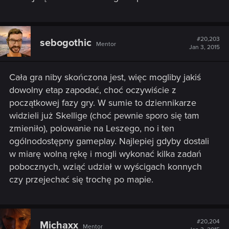
#20,203
sebogothic
Mentor
Jan 3, 2015
Cała gra niby skończona jest, więc mogliby jakiś
dowolny etap zapodać, choć oczywiście z
początkowej fazy gry. W sumie to dziennikarze
widzieli już Skellige (choć pewnie sporo się tam
zmieniło), polowanie na Leszego, no i ten
ogólnodostępny gameplay. Najlepiej gdyby dostali
w miarę wolną rękę i mogli wykonać kilka zadań
pobocznych, wziąć udział w wyścigach konnych
czy przejechać się trochę po mapie.
#20,204
Michaxx
Mentor