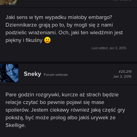
Jaki sens w tym wypadku miałoby embargo?
Dziennikarze grają po to, by mogli się z nami
podzielic wrażeniami. Och, jaki ten wiedźmin jest
piękny i fikuśny
Last edited:
Jan 3, 2015
#20,219
Sneky
Forum veteran
Jan 3, 2015
Pare godzin rozgrywki, kurcze aż strach będzie
relacje czytać bo pewnie pojawi się mase
spoilerów. Jestem ciekawy również jaką część gry
pokażą, być może prolog albo jakiś urywek ze
Skellige.