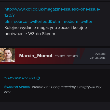
http://www.xb1.co.uk/magazine-issues/x-one-issue-
120/?
utm_source=twitterfeed&utm_medium=twitter
Kolejne wydanie magazynu xboxa i kolejne
porównanie W3 do Skyrim.
#21,288
Marcin_Momot
CD PROJEKT RED
Jan 21, 2015
''-''MOORWEN''-'' said:
@Marcin Momot
Jaktotakto? Będą materiały z rozgrywki czy
nie?