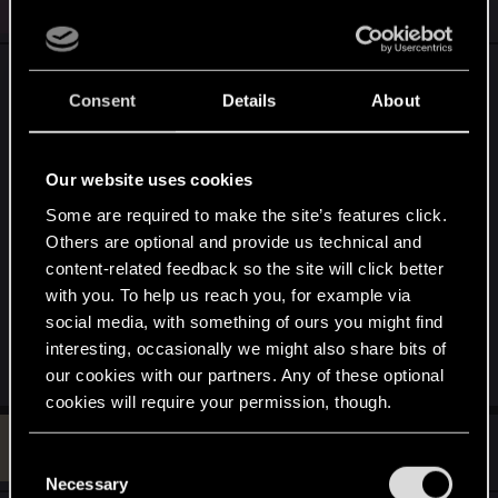
N
Naxemar
Forum veteran
i
Jan 21, 2015
o
n
s
Reasumując - bo ktoś z powrotem pokazał mojego
:
Consent
Details
About
posta który wcześniej był ukryty to znaczy że
moge ludziom wrzucić te przetłumaczone
wypowiedzi tego gościa z neogafa czy nie?
Our website uses cookies
Póki co ludzie musicie się pocieszyć
Some are required to make the site’s features click.
Others are optional and provide us technical and
przetłumaczeniem pierwszej wypowiedzi,
#21257
content-related feedback so the site will click better
przetłumaczyłem też resztę, ale no póki co to jest
with you. To help us reach you, for example via
ściśle tajne, tylko pierwsza wypowiedź została
social media, with something of ours you might find
nietknięta
interesting, occasionally we might also share bits of
Last edited:
Jan 21, 2015
our cookies with our partners. Any of these optional
cookies will require your permission, though.
A
#21,294
Ant15tarrr
You’ll find all the details regarding our use of cookies
Rookie
Jan 21, 2015
C
and tweak your preferences regarding them in the
Necessary
o