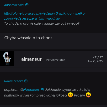
Ant15tarrr said:
http://planetagracza.pl/wiedzmin-3-dziki-gon-wielka-
zapowiedz-jeszcze-w-tym-tygodniu/
To chodzi o granie dziennikarzy czy coś innego?
Chyba właśnie o to chodzi
#21,297
_almansur_
Forum veteran
Jan 21, 2015
Naxemar said:
popieram @
Napoleon_Pl
dokładnie wypuście z każdej
platformy w nieskompresowanej jakości
Prosim