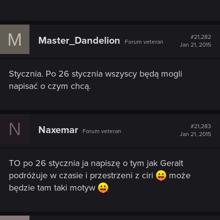
M
#21,282
Master_Dandelion
Forum veteran
Jan 21, 2015
Stycznia. Po 26 stycznia wszyscy będą mogli
napisać o czym chcą.
N
#21,283
Naxemar
Forum veteran
Jan 21, 2015
TO po 26 stycznia ja napiszę o tym jak Geralt
podróżuje w czasie i przestrzeni z ciri
może
będzie tam taki motyw