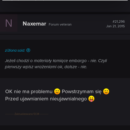
N
#21,296
Naxemar
Forum veteran
Jan 21, 2015
zi3lona said:
Jeżeli chodzi o materiały łamiące embargo - nie. Czyli
pierwszy wpisz wrażeniami ok, dalsze - nie.
OK nie ma problemu
Powstrzymam się
Przed ujawnianiem nieujawnialnego
---------- Zaktualizowano 13:34 ----------