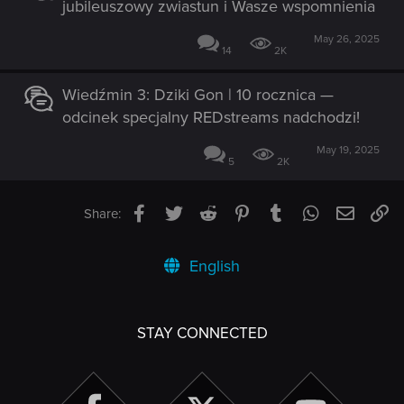
jubileuszowy zwiastun i Wasze wspomnienia
May 26, 2025
14
2K
Wiedźmin 3: Dziki Gon | 10 rocznica —
odcinek specjalny REDstreams nadchodzi!
May 19, 2025
5
2K
Facebook
Twitter
Reddit
Pinterest
Tumblr
WhatsApp
Email
Li
Share:
English
STAY CONNECTED