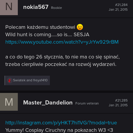
N
#21,284
nokia567
Rookie
Jan 21, 2015
Polecam każdemu studentowi
Wild hunt is coming.....so is.... SESJA
https://www.youtube.com/watch?v=yJrYw929rBM
a co do tego 26 stycznia, to nie ma co się spinać,
trzeba cierpliwie poczekać na rozwój wydarzeń.
R
Swiatek
and
freya1410
e
a
c
M
t
#21,285
Master_Dandelion
Forum veteran
i
Jan 21, 2015
o
n
s
http://instagram.com/p/yHKT7hi1VG/?modal=true
:
Yummy! Cosplay Ciruchny na pokazach W3 <3