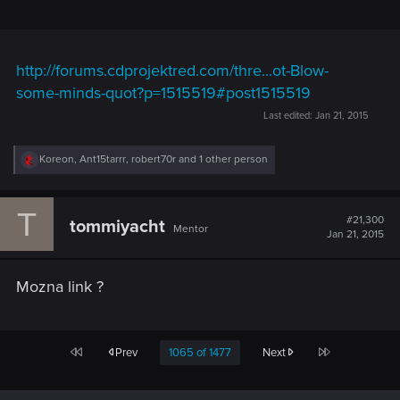
http://forums.cdprojektred.com/thre...ot-Blow-
some-minds-quot?p=1515519#post1515519
Last edited:
Jan 21, 2015
R
Koreon
,
Ant15tarrr
,
robert70r
and 1 other person
e
a
c
T
t
#21,300
tommiyacht
Mentor
i
Jan 21, 2015
o
n
s
Mozna link ?
:
First
Last
Prev
1065 of 1477
Next