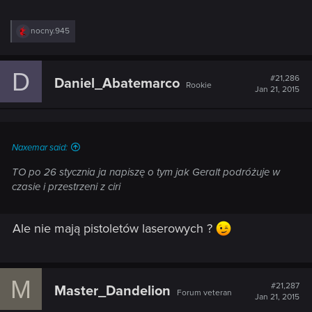
R
nocny.945
e
a
c
D
t
#21,286
Daniel_Abatemarco
Rookie
i
Jan 21, 2015
o
n
s
:
Naxemar said:
TO po 26 stycznia ja napiszę o tym jak Geralt podróżuje w
czasie i przestrzeni z ciri
Ale nie mają pistoletów laserowych ?
M
#21,287
Master_Dandelion
Forum veteran
Jan 21, 2015