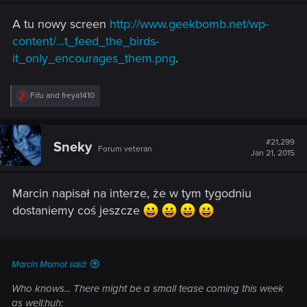
n
s
A tu nowy screen
http://www.geekbomb.net/wp-
:
content/...t_feed_the_birds-
it_only_encourages_them.png
.
R
Fifu
and
freya1410
e
a
c
t
#21,299
Sneky
Forum veteran
i
Jan 21, 2015
o
n
s
Marcin napisał na interze, że w tym tygodniu
:
dostaniemy coś jeszcze
Marcin Momot said:
Who knows... There might be a small tease coming this week
as well:huh: