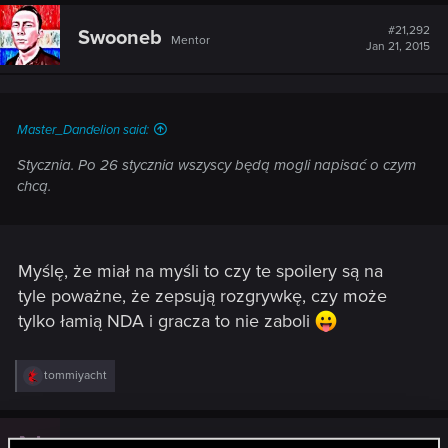
#21,292
Swooneb
Mentor
Jan 21, 2015
Master_Dandelion said:
Stycznia. Po 26 stycznia wszyscy będą mogli napisać o czym
chcą.
Myślę, że miał na myśli to czy te spoilery są na
tyle poważne, że zepsują rozgrywkę, czy może
tylko łamią NDA i gracza to nie zaboli
R
tommiyacht
e
a
c
t
#21,293