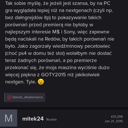
Tak sobie myślę, że jeżeli jest szansa, by na PC
gra wyglądała lepiej niż na nextgenach (czyli np.
bez dałngrejdów itp) to pokazywanie takich
porównań przed premierą nie byłoby w
najlepszym interesie M$ i Sony, więc zapewne
będą naciskali na Redów, by takich porównań nie
było. Jako zagorzały wiedźminowy pecetowiec
(choć ps4 w domu też stoi) wolałbym nie dostać
teraz żadnych porównań, a po premierze
przekonać się, że moja maszina wyciśnie dużo
więcej piękna z GOTY2015 niż jakikolwiek
nextgen. Tyle.
R
Daniel_Abatemarco
e
a
c
M
t
#21,298
mitek24
Rookie
i
Jan 21, 2015
o