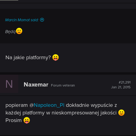
Marcin Momot said:
Będą
Na jakie platformy?
N
#21,291
Naxemar
Forum veteran
Jan 21, 2015
popieram @
Napoleon_Pl
dokładnie wypuście z
każdej platformy w nieskompresowanej jakości
Prosim