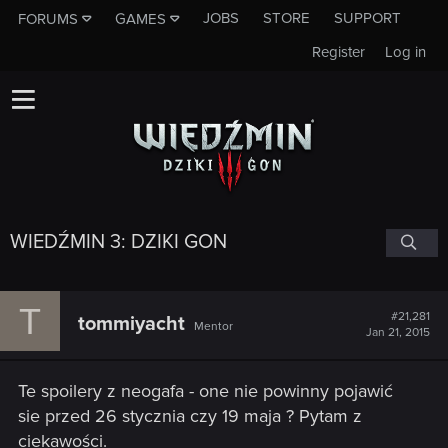
JOBS
STORE
SUPPORT
FORUMS
GAMES
Register
Log in
WIEDŹMIN 3: DZIKI GON
T
#21,281
tommiyacht
Mentor
Jan 21, 2015
Te spoilery z neogafa - one nie powinny pojawić
sie przed 26 stycznia czy 19 maja ? Pytam z
ciekawości.