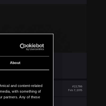
About
hnical and content-related
#22,786
Feb 7, 2015
l media, with something of
ur partners. Any of these