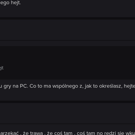
ego hejt.
t.
 gry na PC. Co to ma wspólnego z, jak to określasz, hejte
arzekać , że trawa , że coś tam , coś tam no redzi się w