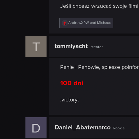
Jeśli chcesz wrzucać swoje film
R
AndrewXRW
and
Michaxx
e
a
c
T
t
tommiyacht
Mentor
i
o
n
s
Panie i Panowie, spiesze poinf
:
100 dni
:victory:
D
Daniel_Abatemarco
Rookie