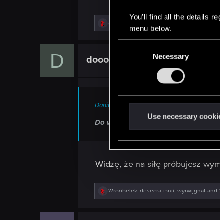
You’ll find all the details
R
alibaba11
menu below.
e
a
C
c
D
t
Necessary
o
dooot
Forum veteran
i
n
o
n
s
s
e
:
n
Daniel Abatemarco said:
t
Use necessary cooki
Do wersji konsolwych.
S
e
l
e
Widzę, że na siłę próbujesz wym
c
t
R
Wroobelek
,
desecrationii
,
wyrwijgnat
and 
i
e
a
o
c