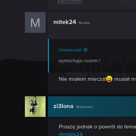
e
a
c
M
t
mitek24
Rookie
i
o
n
s
:
Criksoss said:
wymachując nożem !
Nie miałem miecza!
musiał mi
zi3lona
Moderator
Proszę jednak o powrót do tema
@mitek24