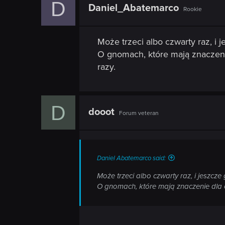
n
D
t
Daniel_Abatemarco
Rookie
i
o
n
s
Może trzeci albo czwarty raz, i
:
O gnomach, które mają znaczenie 
razy.
D
dooot
Forum veteran
Daniel Abatemarco said:
Może trzeci albo czwarty raz, i jeszc
O gnomach, które mają znaczenie dla og