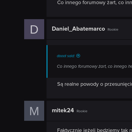
Co innego forumowy żart, co inn
D
Daniel_Abatemarco
Rookie
dooot said:
Co innego forumowy żart, co innego hej
Są realne powody o przesunięciu
M
mitek24
Rookie
Faktycznie jeżeli będziemy tak n