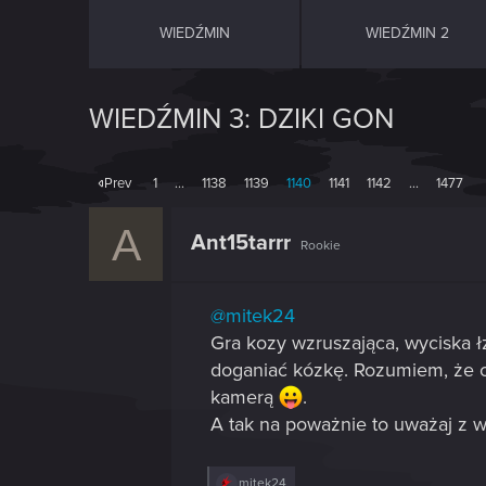
WIEDŹMIN
WIEDŹMIN 2
WIEDŹMIN 3: DZIKI GON
Prev
1
…
1138
1139
1140
1141
1142
…
1477
A
Ant15tarrr
Rookie
@mitek24
Gra kozy wzruszająca, wyciska 
doganiać kózkę. Rozumiem, że c
kamerą
.
A tak na poważnie to uważaj z
R
mitek24