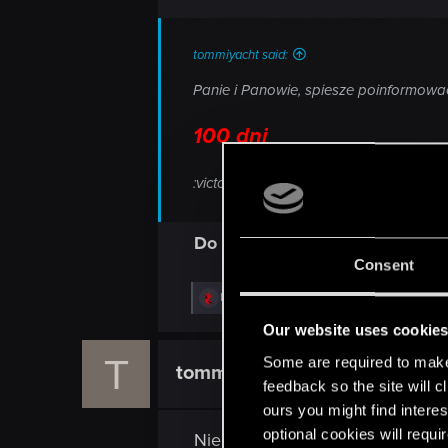
tommiyacht said:
Panie i Panowie, spiesze poinformowa
100 dni
:victory:
Do wersji konsolwych.
Consent
R
I_w_a_N
e
a
Our website uses cookie
c
T
t
Some are required to make 
tommiyacht
Mentor
i
feedback so the site will c
o
n
ours you might find interes
s
optional cookies will requi
Nie kracz panie
: