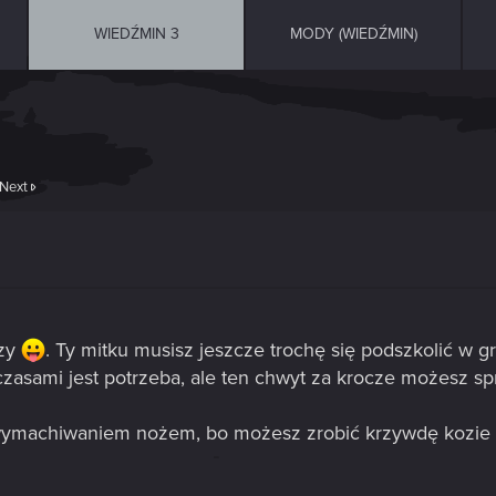
WIEDŹMIN 3
MODY (WIEDŹMIN)
Next
łzy
. Ty mitku musisz jeszcze trochę się podszkolić w gr
zasami jest potrzeba, ale ten chwyt za krocze możesz s
 wymachiwaniem nożem, bo możesz zrobić krzywdę kozie 