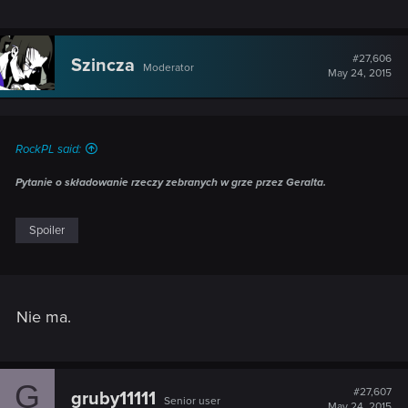
#27,606
Szincza
Moderator
May 24, 2015
RockPL said:
Pytanie o składowanie rzeczy zebranych
w grze
przez Geralta.
Spoiler
Nie ma.
G
#27,607
gruby11111
Senior user
May 24, 2015