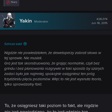
R
Nars
e
a
c
t
#28,074
Yakin
Moderator
i
Jun 18, 2015
o
n
s
:
Szincza said:
Nigdzie nie powiedziałem, że deweloperzy zabrali słowo w
tej sprawie. Nie musieli.
Gra jest tak skonstruowana, że grając normalnie, czyli bez
grindu i bez planowania rozgrywki w taki sposób by szarych
zadań było jak najmniej, spokojnie osiągniesz ten próg
trzydziestu pięciu poziomów. Więc to nie jest wysnuta teoria,
tylko sprawdzalny fakt.
To, że osiągniesz taki poziom to fakt, ale nigdzie
nie jest powiedziane, że to jest właśnie ten