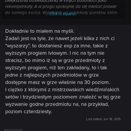
zwiększaniu doświadczenia w innych zadaniach jako
rekompensaty. A w progu spokojnie da się mieścić prawie
do samego końca. Wyjatkiem są przykłady questów, które
Click to expand...
podałem wyżej.
Dokładnie to miałem na myśli.
Zadań jest na tyle, że nawet jeżeli kilka z nich ci
"wyszarzy", to dostaniesz exp za inne, takie z
wyższym progiem lvlowym. I nic na tym nie
stracisz, bo mimo iż są w grze przedmioty z
wyższym progiem, niż ten zakładany, to i tak
jedne z najlepszych przedmiotów w grze
dostępne masz w grze właśnie na 30 poziom.
I ciężko z którymś z mistrzowskich wiedźmińskich
setów i trzydziestym poziomem znaleźć w tej grze
wyzwanie godne przedmiotu na, na przykład,
poziom czterdziesty.
Last edited:
Jun 18, 2015