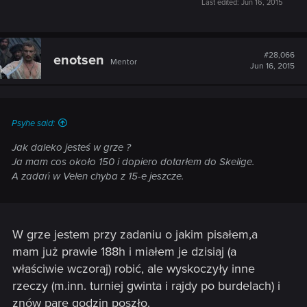
Last edited:
Jun 16, 2015
#28,066
enotsen
Mentor
Jun 16, 2015
Psyhe said:
Jak daleko jesteś w grze ?
Ja mam cos około 150 i dopiero dotarłem do Skelige.
A zadań w Velen chyba z 15-e jeszcze.
W grze jestem przy zadaniu o jakim pisałem,a
mam już prawie 188h i miałem je dzisiaj (a
właściwie wczoraj) robić, ale wyskoczyły inne
rzeczy (m.inn. turniej gwinta i rajdy po burdelach) i
znów parę godzin poszło.