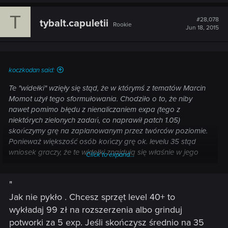
T
#28,078
tybalt.capuletii
Rookie
Jun 18, 2015
koczkodan said:
Te "widełki" wzięły się stąd, że w którymś z tematów Marcin
Momot użył tego sformułowania. Chodziło o to, że niby
nawet pomimo błędu z nienaliczaniem expa (tego z
niektórych zielonych zadań, co naprawił patch 1.05)
skończymy grę na zaplanowanym przez twórców poziomie.
Ponieważ większość osób kończy grę ok. levelu 35 stąd
wniosek graczy, że te widełki znajdują się właśnie w jego
Click to expand...
obszarze. Dla mnie to tylko czcze gadanie, próba
udobruchania zirytowanych (faktem nie nabijanie expa)
"
osób przez CDP. System jest skopany i tyle. Do tego w kilku
aspektach (sam pomysł nie nabijania doświadczenia za
Jak nie pykło . Chcesz sprzęt level 40+ to
szare zadania, rozmieszczenie questów na mapie,
wykładaj 99 zł na rozszerzenia albo grinduj
poszczególne sugerowane poziomy zadań wykonywanych
potworki za 5 exp. Jeśli skończysz średnio na 35
jako ciąg dłuższego wątku itp.) Dlatego twórcy nigdy nie