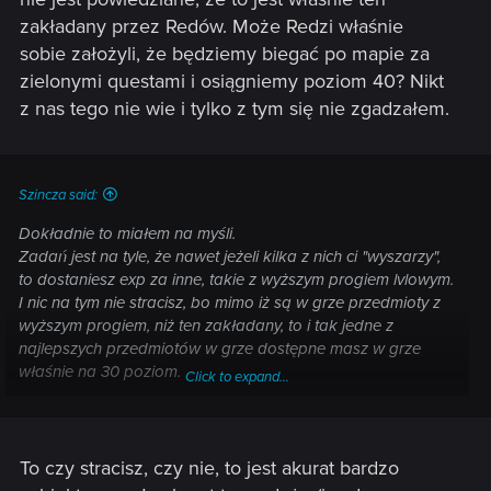
zakładany przez Redów. Może Redzi właśnie
sobie założyli, że będziemy biegać po mapie za
zielonymi questami i osiągniemy poziom 40? Nikt
z nas tego nie wie i tylko z tym się nie zgadzałem.
Szincza said:
Dokładnie to miałem na myśli.
Zadań jest na tyle, że nawet jeżeli kilka z nich ci "wyszarzy",
to dostaniesz exp za inne, takie z wyższym progiem lvlowym.
I nic na tym nie stracisz, bo mimo iż są w grze przedmioty z
wyższym progiem, niż ten zakładany, to i tak jedne z
najlepszych przedmiotów w grze dostępne masz w grze
właśnie na 30 poziom.
Click to expand...
I ciężko z którymś z mistrzowskich wiedźmińskich setów i
trzydziestym poziomem znaleźć w tej grze wyzwanie godne
przedmiotu na, na przykład, poziom czterdziesty.
To czy stracisz, czy nie, to jest akurat bardzo