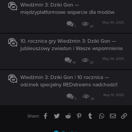
Wiedźmin 3: Dziki Gon —
międzyplatformowe wsparcie dla modów
May 30, 2025
1
2K
10. rocznica gry Wiedźmin 3: Dziki Gon —
jubileuszowy zwiastun i Wasze wspomnienia
May 26, 2025
14
2K
Wiedźmin 3: Dziki Gon | 10 rocznica —
odcinek specjalny REDstreams nadchodzi!
May 19, 2025
5
2K
Facebook
Twitter
Reddit
Pinterest
Tumblr
WhatsApp
Email
Li
Share: