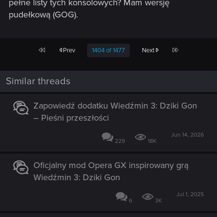
pełne listy tych konsolowych? Mam wersję
pudełkową (GOG).
First
Last
Prev
1404 of 1477
Next
Similar threads
Zapowiedź dodatku Wiedźmin 3: Dziki Gon
– Pieśni przeszłości
Jun 14, 2026
229
18K
Oficjalny mod Opera GX inspirowany grą
Wiedźmin 3: Dziki Gon
Jul 1, 2025
6
3K