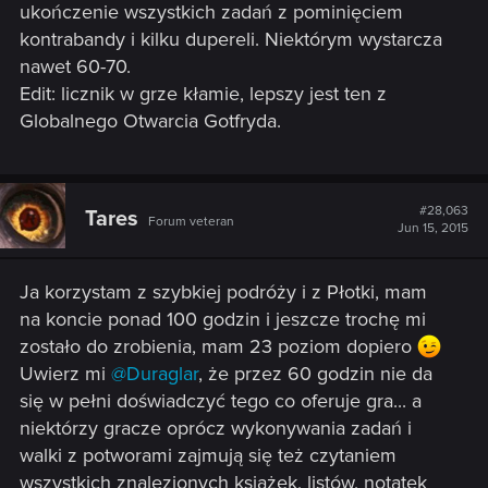
ukończenie wszystkich zadań z pominięciem
kontrabandy i kilku dupereli. Niektórym wystarcza
nawet 60-70.
Edit: licznik w grze kłamie, lepszy jest ten z
Globalnego Otwarcia Gotfryda.
#28,063
Tares
Forum veteran
Jun 15, 2015
Ja korzystam z szybkiej podróży i z Płotki, mam
na koncie ponad 100 godzin i jeszcze trochę mi
zostało do zrobienia, mam 23 poziom dopiero
Uwierz mi
@Duraglar
, że przez 60 godzin nie da
się w pełni doświadczyć tego co oferuje gra... a
niektórzy gracze oprócz wykonywania zadań i
walki z potworami zajmują się też czytaniem
wszystkich znalezionych książek, listów, notatek