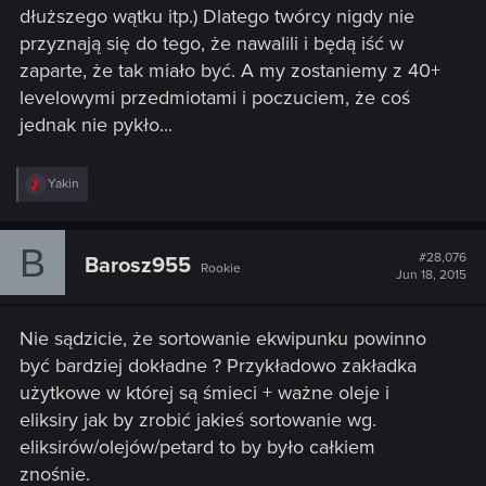
dłuższego wątku itp.) Dlatego twórcy nigdy nie
przyznają się do tego, że nawalili i będą iść w
zaparte, że tak miało być. A my zostaniemy z 40+
levelowymi przedmiotami i poczuciem, że coś
jednak nie pykło...
R
Yakin
e
a
c
B
t
#28,076
Barosz955
Rookie
i
Jun 18, 2015
o
n
s
Nie sądzicie, że sortowanie ekwipunku powinno
:
być bardziej dokładne ? Przykładowo zakładka
użytkowe w której są śmieci + ważne oleje i
eliksiry jak by zrobić jakieś sortowanie wg.
eliksirów/olejów/petard to by było całkiem
znośnie.