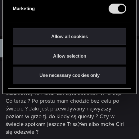
e
utrudnia. A jesli się nie korzysta z szybkiej
Marketing
l
podróży, a ja również należę do takich osób, to już
e
jest męczarnia.
c
t
Allow all cookies
i
B
#28,071
Barosz955
o
Rookie
Jun 17, 2015
Allow selection
n
Właśnie przeszedłem wiedźmina główny wątek
Use necessary cookies only
fabularny. Czuje lekką pustkę przez ostatni
miesiąc zżyłem się z tymi postaciami dodanie
książkowej Yen oraz Ciri było strzałem w 10 tkę.
Co teraz ? Po prostu mam chodzić bez celu po
świecie ? Jaki jest przewidywany najwyższy
poziom w grze tj. do kiedy są questy ? Czy w
świecie spotkam jeszcze Triss,Yen albo może Ciri
się odezwie ?