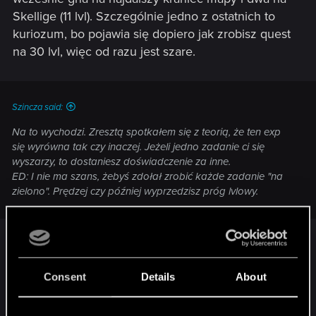
Skellige (11 lvl). Szczególnie jedno z ostatnich to
kuriozum, bo pojawia się dopiero jak zrobisz quest
na 30 lvl, więc od razu jest szare.
Szincza said:
Na to wychodzi. Zresztą spotkałem się z teorią, że ten exp
się wyrówna tak czy inaczej. Jeżeli jedno zadanie ci się
wyszarzy, to dostaniesz doświadczenie za inne.
ED: I nie ma szans, żebyś zdołał zrobić każde zadanie "na
zielono". Prędzej czy później wyprzedzisz próg lvlowy.
To teoria wyssana z palca przez graczy. A raczej
niedokładnie wyjaśniona. Jej twórcom chodziło o
Consent
Details
About
to, że nawet bez braku expa za szare zadania
osiągniesz poziom, który umożliwi spokojne