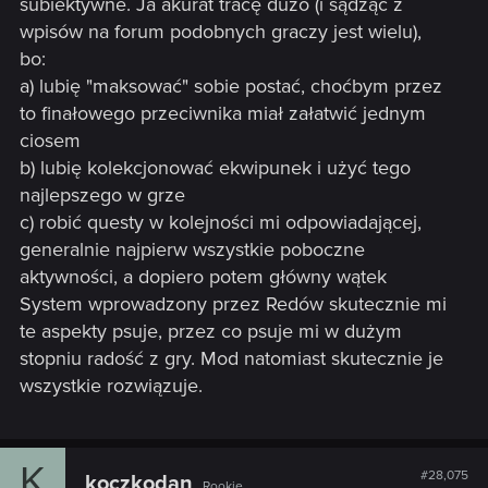
subiektywne. Ja akurat tracę dużo (i sądząc z
wpisów na forum podobnych graczy jest wielu),
bo:
a) lubię "maksować" sobie postać, choćbym przez
to finałowego przeciwnika miał załatwić jednym
ciosem
b) lubię kolekcjonować ekwipunek i użyć tego
najlepszego w grze
c) robić questy w kolejności mi odpowiadającej,
generalnie najpierw wszystkie poboczne
aktywności, a dopiero potem główny wątek
System wprowadzony przez Redów skutecznie mi
te aspekty psuje, przez co psuje mi w dużym
stopniu radość z gry. Mod natomiast skutecznie je
wszystkie rozwiązuje.
K
#28,075
koczkodan
Rookie