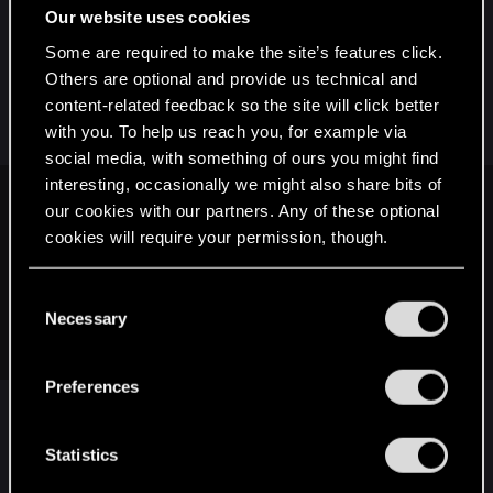
ukończenie gry. Nie było tam nic o zwiększaniu
Our website uses cookies
doświadczenia w innych zadaniach jako
Some are required to make the site’s features click.
rekompensaty. A w progu spokojnie da się
Others are optional and provide us technical and
mieścić prawie do samego końca. Wyjatkiem są
content-related feedback so the site will click better
przykłady questów, które podałem wyżej.
with you. To help us reach you, for example via
social media, with something of ours you might find
interesting, occasionally we might also share bits of
tommiyacht said:
our cookies with our partners. Any of these optional
cookies will require your permission, though.
no to zmienia postać rzeczy. Dla mnie w domyśle ten mod
miał ułatwić robienie zadań zbliżonych obszarowo a nie
You’ll find all the details regarding our use of cookies
skakanie z jednego końca mapy na drugi i układanie zadań
C
od najniższego poziomem (zwłaszcza ze nie używam
and tweak your preferences regarding them in the
Necessary
o
szybkiej podróży).
“Settings” menu below.
n
s
Preferences
e
I tak właśnie jest, ten mod to ułatwia. Bo system
n
t
Statistics
zafundowany przez Redów właściwie to
S
uniemożliwia. A co najmniej bardzo, bardzo