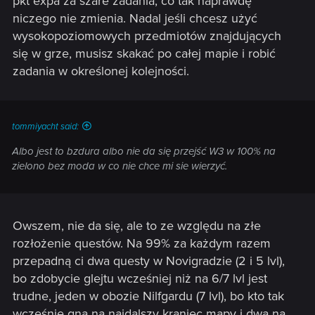
pkt expa za szare zadania, co tak naprawdę
niczego nie zmienia. Nadal jeśli chcesz użyć
wysokopoziomowych przedmiotów znajdujących
się w grze, musisz skakać po całej mapie i robić
zadania w określonej kolejności.
tommiyacht said:
Albo jest to bzdura albo nie da się przejść W3 w 100% na
zielono bez moda w co nie chce mi sie wierzyć.
Owszem, nie da się, ale to ze względu na złe
rozłożenie questów. Na 99% za każdym razem
przepadną ci dwa questy w Novigradzie (2 i 5 lvl),
bo zdobycie glejtu wcześniej niż na 6/7 lvl jest
trudne, jeden w obozie Nilfgardu (7 lvl), bo kto tak
wcześnie gna na najdalszy kraniec mapy i dwa na