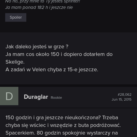
No no, przy mnie to Ty jesteś sprinter!
Ja mam ponad 182 h i jeszcze nie
Spoiler
Jak daleko jesteś w grze ?
Ja mam cos około 150 i dopiero dotarłem do
Skelige.
A zadań w Velen chyba z 15-e jeszcze.
D
#28,062
Duraglar
Rookie
Jun 15, 2015
150 godzin i gra jeszcze nieukończona? Trzeba
chyba się wściec i wszędzie z buta podróżować.
Spacerkiem. 80 godzin spokojnie wystarczy na