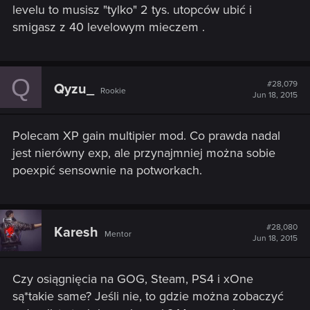
levelu to musisz "tylko" 2 tys. utopców ubić i
przyznają się do tego, że nawalili i będą iść w zaparte, że
smigasz z 40 levelowym mieczem .
tak miało być. A my zostaniemy z 40+ levelowymi
przedmiotami i poczuciem, że coś jednak nie pykło...
Q
#28,079
Qyzu_
Rookie
Jun 18, 2015
Polecam XP gain multipier mod. Co prawda nadal
jest nierówny exp, ale przynajmniej można sobie
poexpić sensownie na potworkach.
#28,080
Karesh
Mentor
Jun 18, 2015
Czy osiągnięcia na GOG, Steam, PS4 i xOne
są*takie same? Jeśli nie, to gdzie można zobaczyć