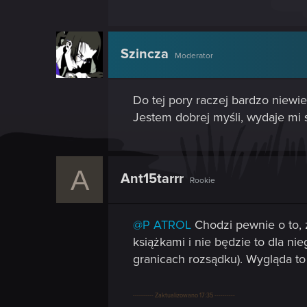
Szincza
Moderator
Do tej pory raczej bardzo niewie
Jestem dobrej myśli, wydaje mi s
A
Ant15tarrr
Rookie
@P ATROL
Chodzi pewnie o to, 
książkami i nie będzie to dla n
granicach rozsądku). Wygląda to
---------- Zaktualizowano 17:35 ----------