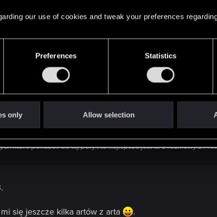
 regarding our use of cookies and tweak your preferences regarding
Preferences
Statistics
roja jedynkowa
i koszula Geralta z tego screena:
es only
Allow selection
A
ie, są oczywiście bardzo fajne, ale ich ilość mnie trochę przytłacza.
tych które pokazali do tej pory , to najlepsza jest ta z rozmowy z Fre
.
mi się jeszcze kilka artów z arta
.