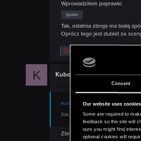
Wprowadziłem poprawki.
:
Spoiler
Tak, ostatnia zbroja ma białą sp
Oprócz tego jest dublet ze scen
R
AndrewXRW
and
Szincza
e
a
c
K
t
Kuboniusz
Rookie
i
o
Consent
n
s
:
Rustine said:
Our website uses cookie
Some are required to make 
Tak, ostatnia zbroja ma białą spódnic
feedback so the site will c
ours you might find interes
Zbroją bym tego nie nazwał. Geral
optional cookies will requi