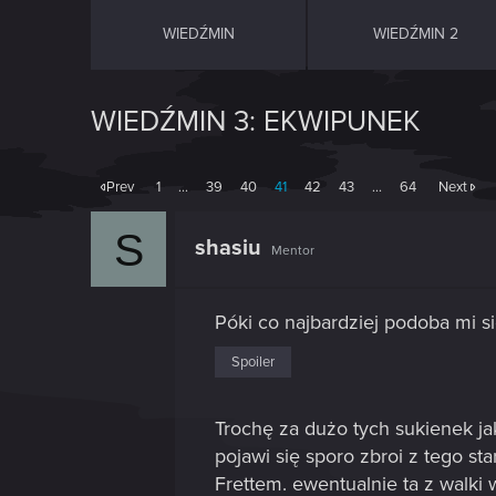
WIEDŹMIN
WIEDŹMIN 2
WIEDŹMIN 3: EKWIPUNEK
Prev
1
…
39
40
41
42
43
…
64
Next
S
shasiu
Mentor
Póki co najbardziej podoba mi 
Spoiler
Trochę za dużo tych sukienek jak
pojawi się sporo zbroi z tego sta
Frettem. ewentualnie ta z walki 