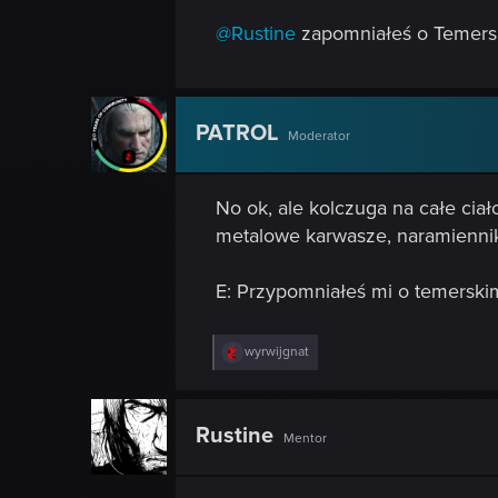
@Rustine
zapomniałeś o Temers
PATROL
Moderator
No ok, ale kolczuga na całe cia
metalowe karwasze, naramienniki
E: Przypomniałeś mi o temersk
R
wyrwijgnat
e
a
c
t
Rustine
Mentor
i
o
n
s