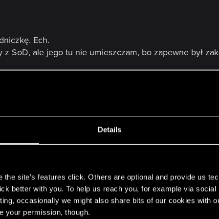
ódniczkę. Ech.
y z SoD, ale jego tu nie umieszczam, bo zapewne był zak
Details
s
the site’s features click. Others are optional and provide us tec
zkę
lick better with you. To help us reach you, for example via socia
ting, occasionally we might also share bits of our cookies with o
t ma odsłonięte łydki (sic!).
re your permission, though.