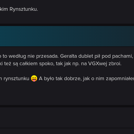
kim Rynsztunku.
ło to według nie przesada. Geralta dublet pił pod pacham
 też są całkiem spoko, tak jak np. na VGXwej zbroi.
im rynsztunku
A było tak dobrze, jak o nim zapomniał