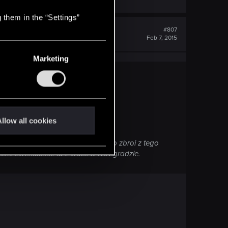
 them in the “Settings”
#807
Feb 7, 2015
Marketing
llow all cookies
.. mam nadzieję że pojawi się sporo zbroi z tego
ttem. ewentualnie ta z walki w Novigradzie.