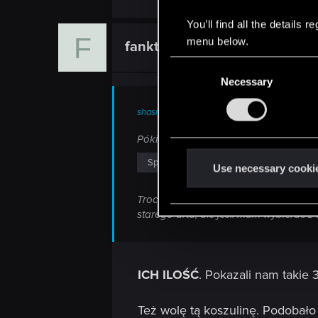
You’ll find all the details
F
menu below.
fanktoy
Banned
C
Necessary
o
n
shasiu said:
s
e
Póki co najbardziej podoba mi się zb
n
Spoiler
t
Use necessary cooki
S
Trochę za dużo tych sukienek jak dla mn
e
starego arta, ale jeśli mam wybierać z 
l
e
c
t
ICH ILOŚĆ
. Pokazali nam takie 3
i
o
Też wolę tą koszulinę. Podobało 