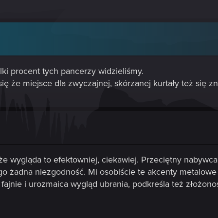
lki procent tych pancerzy widzieliśmy.
ię że miejsce dla zwyczajnej, skórzanej kurtały też się zn
że wygląda to efektowniej, ciekawiej. Przeciętny nabywc
iego żadna niezgodność. Mi osobiście te akcenty metalowe
 fajnie i urozmaica wygląd ubrania, podkreśla też złożon