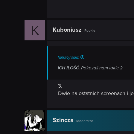
n
K
Kuboniusz
Rookie
fanktoy said:
ICH ILOŚĆ
. Pokazali nam takie 2.
3.
Dwie na ostatnich screenach i je
Szincza
Moderator