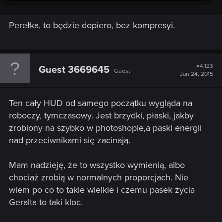
Perełka, to będzie dopiero, bez kompresyi.
#4,123
Guest 3669645
Guest
Jan 24, 2015
Ten cały HUD od samego początku wygląda na
roboczy, tymczasowy. Jest brzydki, płaski, jakby
zrobiony na szybko w photoshopie,a paski energii
to prawdziwa perełka i (moim zdaniem) przebija cały 35min.
nad przeciwnikami się zacinają.
gameplay i wszystkie sceny z materiału z hands-on.
Mam nadzieję, że to wszystko wymienią, albo
chociaż zrobią w normalnych proporcjach. Nie
wiem po co to takie wielkie i czemu pasek życia
Geralta to taki kloc.