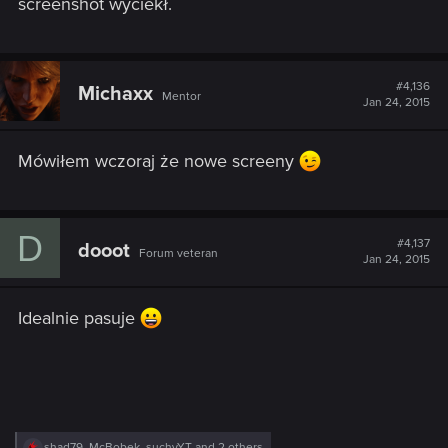
screenshot wyciekł.
#4,136
Michaxx
Mentor
Jan 24, 2015
Mówiłem wczoraj że nowe screeny
D
#4,137
dooot
Forum veteran
Jan 24, 2015
Idealnie pasuje
R
shad79
,
McBobek
,
suchyYT
and 2 others