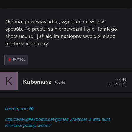
Nie ma go w wywiadze, wyciekło im w jakiś
sposób. Po prostu są nierozważni i tyle. Tamtego
shota usunęli już ale im następny wyciekł, słabo
trochę z ich strony.
R
PATROL
e
a
c
K
t
#4,133
Kuboniusz
Rookie
i
Jan 24, 2015
o
n
s
:
DarkGay said:
http://www.geekbomb.net/games-2/witcher-3-wild-hunt-
interview-philipp-weber/