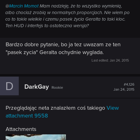
@
Marcin Momot
Mam nadzieję, że to wszystko wymienią,
albo chociaż zrobią w normalnych proporcjach. Nie wiem po
co to takie wielkie i czemu pasek życia Geralta to taki kloc.
Ten HUD i interfejs to ostateczna wersja?
Bardzo dobre pytanie, bo ja tez uwazam ze ten
"pasek zycia" Geralta ochydnie wyglada.
Last edited:
Jan 24, 2015
D
#4,126
DarkGay
Rookie
Jan 24, 2015
Przeglądając neta znalazłem coś takiego
View
attachment 9558
Attachments