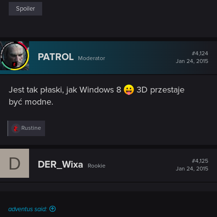
Spoiler
#4,124
PATROL
Moderator
Jan 24, 2015
Jest tak płaski, jak Windows 8
3D przestaje
być modne.
R
Rustine
e
a
c
D
t
#4,125
DER_Wixa
Rookie
i
Jan 24, 2015
o
n
s
:
adventus said: