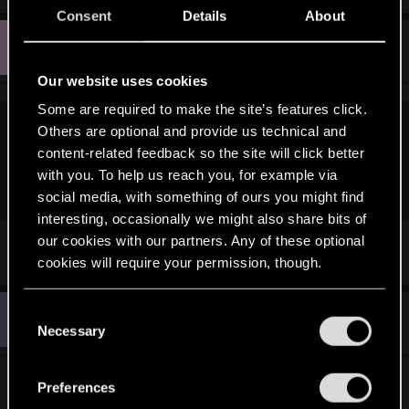
Consent
Details
About
K
#4,129
Kuboniusz
Rookie
Jan 24, 2015
Our website uses cookies
Some are required to make the site’s features click.
Others are optional and provide us technical and
DarkGay said:
content-related feedback so the site will click better
Przegądałem grafiki na googl w poszukiwaniu jakiś
with you. To help us reach you, for example via
nowości i znalazłem właśnie to.
social media, with something of ours you might find
interesting, occasionally we might also share bits of
Mógłbyś podać źródło?
our cookies with our partners. Any of these optional
cookies will require your permission, though.
You’ll find all the details regarding our use of cookies
D
C
#4,130
DarkGay
Rookie
and tweak your preferences regarding them in the
Necessary
Jan 24, 2015
o
“Settings” menu below.
n
s
http://www.geekbomb.net/games-2/witcher-3-wild-
Preferences
e
hunt-interview-philipp-weber/