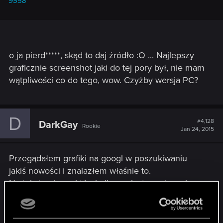
9558
o ja pierd*****, skąd to daj źródło :O ... Najlepszy
graficznie screenshot jaki do tej pory był, nie mam
wątpliwości co do tego, wow. Czyżby wersja PC?
D
#4,128
DarkGay
Rookie
Jan 24, 2015
Przegądałem grafiki na googl w poszukiwaniu
jakiś nowości i znalazłem właśnie to.
Na tej stronie na której niby on jest po otwarciu
strony go tam nie ma .
Last edited:
Jan 24, 2015