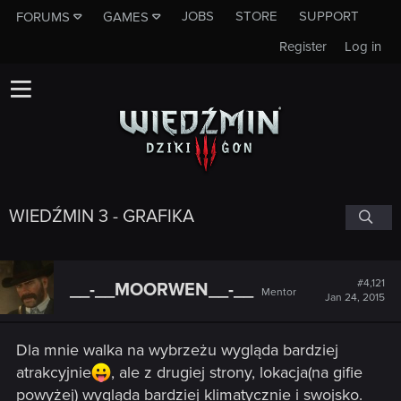
JOBS
STORE
SUPPORT
FORUMS
GAMES
Register
Log in
WIEDŹMIN 3 - GRAFIKA
#4,121
__-__MOORWEN__-__
Mentor
Jan 24, 2015
Dla mnie walka na wybrzeżu wygląda bardziej
atrakcyjnie
, ale z drugiej strony, lokacja(na gifie
powyżej) wygląda bardziej klimatycznie i swojsko.