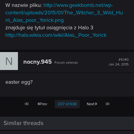
W nazwie pliku:
http://www.geekbomb.net/wp-
content/uploads/2015/01/The_Witcher_3_Wild_Hu
nt_Alas_poor_Yorick.png
znajduje się tytuł osiągnięcia z Halo 3
http://halo.wikia.com/wiki/Alas,_Poor_Yorick
N
#4,140
nocny.945
Forum veteran
Jan 24, 2015
easter egg?
First
Last
Prev
207 of 638
Next
Similar threads