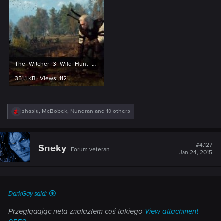
The_Witcher_3_Wild_Hunt_Alas_poor_Yorick.jpg
351.1 KB · Views: 112
R
shasiu
,
McBobek
,
Nundran
and 10 others
e
a
c
t
#4,127
Sneky
Forum veteran
i
Jan 24, 2015
o
n
s
:
DarkGay said:
Przeglądając neta znalazłem coś takiego
View attachment