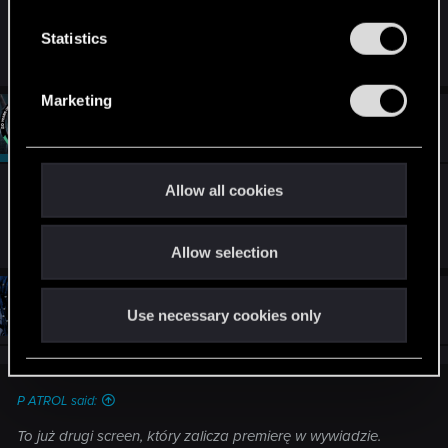
n
t
Statistics
R
nocny.945
and
PATROL
S
e
a
e
c
Marketing
l
t
#4,131
PATROL
Moderator
i
e
Jan 24, 2015
o
c
n
s
t
Allow all cookies
To już drugi screen, który zalicza premierę w
:
i
wywiadzie.
o
Allow selection
n
#4,132
Sneky
Forum veteran
Use necessary cookies only
Jan 24, 2015
P ATROL said:
To już drugi screen, który zalicza premierę w wywiadzie.