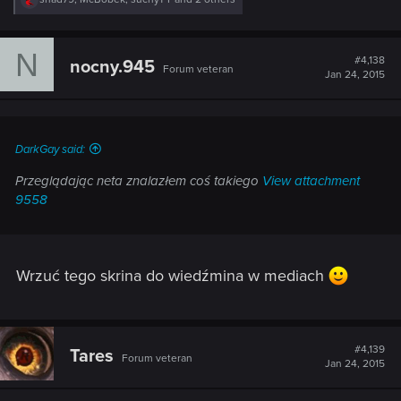
e
a
c
N
t
#4,138
nocny.945
Forum veteran
i
Jan 24, 2015
o
n
s
:
DarkGay said:
Przeglądając neta znalazłem coś takiego
View attachment
9558
Wrzuć tego skrina do wiedźmina w mediach
#4,139
Tares
Forum veteran
Jan 24, 2015