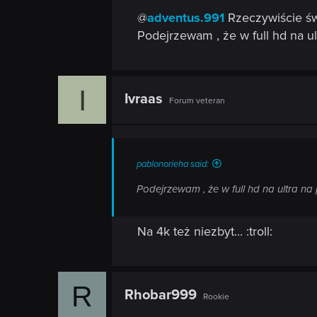
n
s
@
adventus.991
Rzeczywiście św
:
Podejrzewam , że w full hd na ul
I
Ivraas
Forum veteran
pablonorieha said:
Podejrzewam , że w full hd na ultra na 
Na 4k też niezbyt... :troll:
R
Rhobar999
Rookie