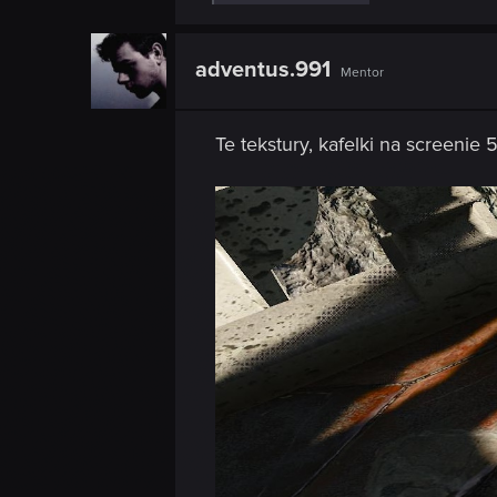
e
a
c
t
adventus.991
Mentor
i
o
n
s
Te tekstury, kafelki na screenie
: