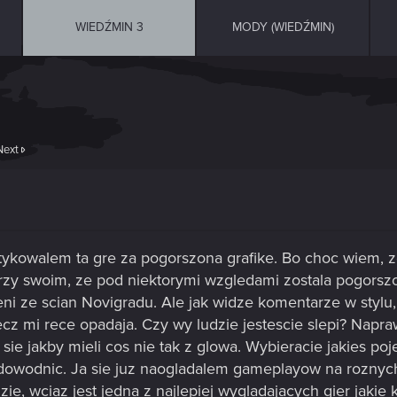
WIEDŹMIN 3
MODY (WIEDŹMIN)
Next
ytykowalem ta gre za pogorszona grafike. Bo choc wiem, 
rzy swoim, ze pod niektorymi wzgledami zostala pogorsz
 ze scian Novigradu. Ale jak widze komentarze w stylu, z
cz mi rece opadaja. Czy wy ludzie jestescie slepi? Napra
a sie jakby mieli cos nie tak z glowa. Wybieracie jakies p
dowodnic. Ja sie juz naogladalem gameplayow na roznych
ie, wciaz jest jedna z najlepiej wygladajacych gier jakie k