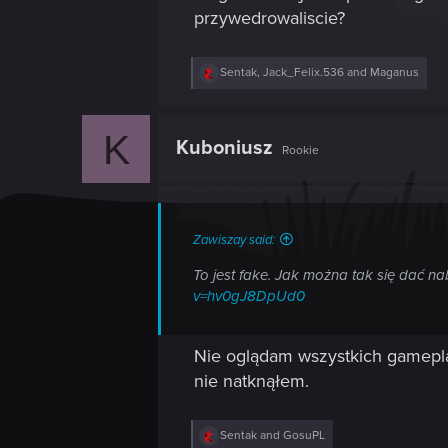
przywedrowaliscie?
R
Sentak
,
Jack_Felix.536
and
Maganus
e
a
c
K
t
Kuboniusz
Rookie
i
o
n
s
:
Zawiszay said:
To jest fake. Jak można tak się dać n
v=hv0gJ8DpUd0
Nie oglądam wszystkich gameplayó
nie natknąłem.
R
Sentak
and
GosuPL