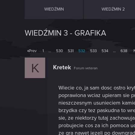
WIEDŹMIN
WIEDŹMIN 2
WIEDŹMIN 3 - GRAFIKA
Prev
1
…
530
531
532
533
534
…
638
K
Kretek
Forum veteran
Wiecie co, ja sam dosc ostro kr
poprawiona wciaz upieram sie p
nieszczesnym usunieciem kamieni
brzydka czy tez paskudna to wre
sie, ze niektorzy tutaj zachowuj
probujecie cos za ich pomoca u
ze gra nawet jezeli po downgradz