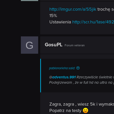
http://imgur.com/a/S5jik
trochę s
15%
Ustawienia
http://scr.hu/1ase/49
G
GosuPL
Forum veteran
pablonorieha said:
@
adventus.991
Rzeczywiście świetnie 
Podejrzewam , że w full hd na ultra na 
Zagra, zagra , wiesz 5k i wymak
Popatrz na testy