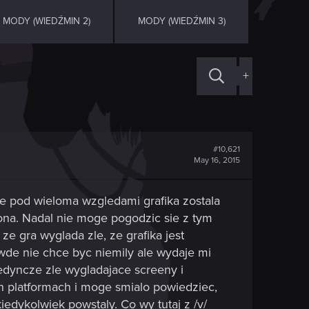
MODY (WIEDŹMIN 2)
MODY (WIEDŹMIN 3)
+
#10,621
May 16, 2015
ze pod wieloma wzgledami grafika zostala
ona. Nadal nie moge pogodzic sie z tym
e gra wyglada zle, ze grafika jest
wde nie chce byc niemily ale wydaje mi
ojedyncze zle wygladajace screeny i
 platformach i moge smialo powiedziec,
iedykolwiek powstaly. Co wy tutaj z /v/