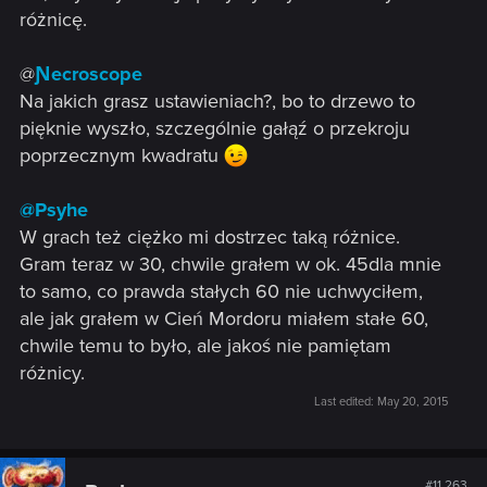
różnicę.
@
Ɲecroscope
Na jakich grasz ustawieniach?, bo to drzewo to
pięknie wyszło, szczególnie gałąź o przekroju
poprzecznym kwadratu
@Psyhe
W grach też ciężko mi dostrzec taką różnice.
Gram teraz w 30, chwile grałem w ok. 45dla mnie
to samo, co prawda stałych 60 nie uchwyciłem,
ale jak grałem w Cień Mordoru miałem stałe 60,
chwile temu to było, ale jakoś nie pamiętam
różnicy.
Last edited:
May 20, 2015
#11,263