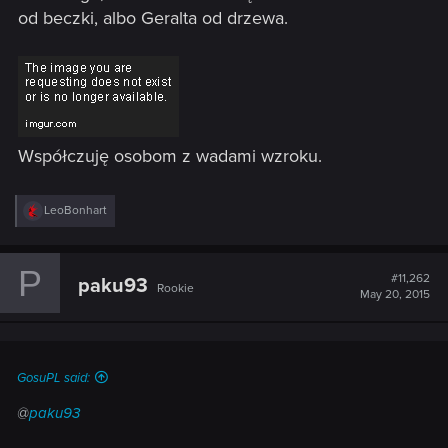
od beczki, albo Geralta od drzewa.
Współczuję osobom z wadami wzroku.
R
LeoBonhart
e
a
c
P
t
#11,262
paku93
Rookie
i
May 20, 2015
o
n
s
:
GosuPL said:
@
paku93