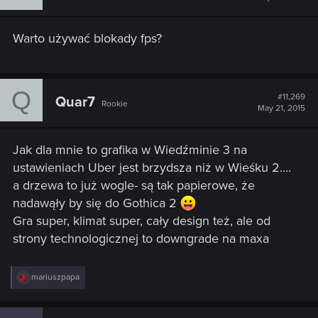
Warto używać blokady fps?
Q
#11,269
Quar7
Rookie
May 21, 2015
Jak dla mnie to grafika w Wiedźminie 3 na
ustawieniach Uber jest brzydsza niż w Wieśku 2....
a drzewa to już wogle- są tak papierowe, że
nadawąły by się do Gothica 2
Gra super, klimat super, cały design też, ale od
strony technologicznej to downgrade na maxa
R
mariuszpapa
e
a
c