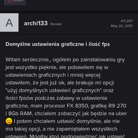
dooot
e
a
c
A
t
#11,267
archi133
Rookie
i
May 20, 2015
o
n
s
Domyślne ustawienia graficzne i ilość fps
:
Witam serdecznie,, ogółem po zainstalowaniu gry
jest wszystko pięknie, ale pobawiłem się w
ustawieniach graficznych i mniej więcej
ustawiłem, że jest już ok, ale brakuje mi opcji
"użyj domyślnych ustawień graficznych" oraz
ilości fpsów podczas zabawy w ustawienia
graficzne, mam procesor FX 8350, grafikę R9 270
i 8Gb RAM, chciałem zobaczyć jak będzie na uber
I potem chciałem ustawić domyślnie, ale nie
ma takiej opcji, a nie zapamiętałem wszystkich
ustawień. Mógłby ktoś podpowiedzieć jak ustawić