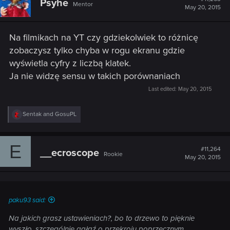
Psyhe
Mentor
May 20, 2015
Na filmikach na YT czy gdziekolwiek to różnicę
zobaczysz tylko chyba w rogu ekranu gdzie
wyświetla cyfry z liczbą klatek.
Ja nie widzę sensu w takich porównaniach
Last edited:
May 20, 2015
R
Sentak
and
GosuPL
e
a
c
E
t
#11,264
__ecroscope
Rookie
i
May 20, 2015
o
n
s
:
paku93 said:
Na jakich grasz ustawieniach?, bo to drzewo to pięknie
wyszło, szczególnie gałąź o przekroju poprzecznym