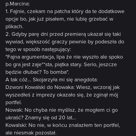
p.Marcina:
1. Fajnie, czekam na patcha który da te dodatkowe
opcje bo, jak już pisałem, nie lubię grzebać w
plikach.
2. Gdyby parę dni przed premierą ukazał się taki
wywiad, większość graczy pewnie by podeszła do
tego w sposób następujący:
"Fajna argumentacja, lipa że nie wyszło ale spoko
bo gra jest zaje**sta, piątka stary. Serio, jeszcze
będzie dłubać? To bomba".
A tak cóż... Skojarzyła mi się anegdota:
Dzwoni Kowalski do Nowaka: Wiesz, wczoraj jak
wyszedłeś z imprezy okazało się, że zginął mój
portfel.
Nowak: No chyba nie myślisz, że mogłem ci go
ukraść? Znamy się od 20 lat...
Kowalski: No nie, w końcu znalazłem ten portfel,
ale niesmak pozostał.