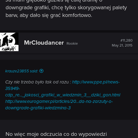
downgrade grafiki, chcę tylko skorygowanej palety
barw, aby dało się grać komfortowo.
#11,280
MrCloudancer
Rookie
May 21, 2015
krauze23855 said:
Czy nie trzeba było tak od razu :
http://www.ppe.pl/news-
35949-
cdp_re..._jakosci_grafiki_w_wiedzmin_3__dziki_gon.html
http://www.eurogamer.pl/articles/20...da-na-zarzuty-o-
downgrade-grafiki-wiedzmina-3
No więc moje odczucia co do wypowiedzi