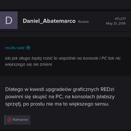
D
#11,277
Daniel_Abatemarco
Rookie
May 21, 2015
meJKu said:
ale jak długo będą robić to wspólnie na konsole i PC tak nic
większego się nie zmieni.
Dlatego w kwesti upgradeów graficznych REDzi
powinni się skupić na PC, na konsolach (słabszy
sprzęt), po prostu nie ma to większego sensu.
R
Nathaniel
e
a