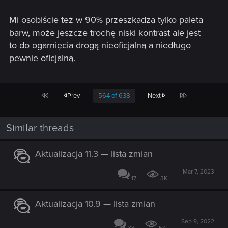
Mi osobiście też w 90% przeszkadza tylko paleta
barw, może jeszcze trochę niski kontrast ale jest
to do ogarnięcia drogą nieoficjalną a niedługo
pewnie oficjalną.
First
Last
Prev
564 of 638
Next
Similar threads
Aktualizacja 11.3 — lista zmian
Mar 7, 2023
17
3K
Aktualizacja 10.9 — lista zmian
Sep 9, 2022