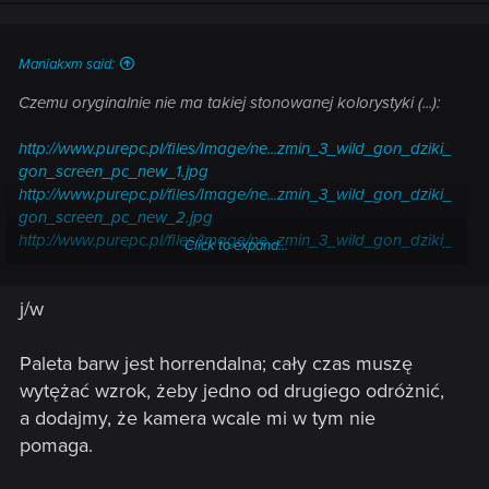
Maniakxm said:
Czemu oryginalnie nie ma takiej stonowanej kolorystyki (...):
http://www.purepc.pl/files/Image/ne...zmin_3_wild_gon_dziki_
gon_screen_pc_new_1.jpg
http://www.purepc.pl/files/Image/ne...zmin_3_wild_gon_dziki_
gon_screen_pc_new_2.jpg
http://www.purepc.pl/files/Image/ne...zmin_3_wild_gon_dziki_
Click to expand...
gon_screen_pc_new_3.jpg
http://img6.gram.pl/20150519092433.jpg
j/w
Paleta barw jest horrendalna; cały czas muszę
wytężać wzrok, żeby jedno od drugiego odróżnić,
a dodajmy, że kamera wcale mi w tym nie
pomaga.