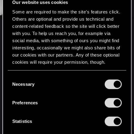
Our website uses cookies
#11,272
wisielec
Mentor
May 21, 2015
Some are required to make the site’s features click.
Others are optional and provide us technical and
content-related feedback so the site will click better
@GosuPL
czy zawsze przy takim oświetleniu jak
with you. To help us reach you, for example via
masz na ostatnich skrinach jest tak.. bordowo? Czy
social media, with something of ours you might find
ta sama paleta jest przy sztucznym (znaczy
interesting, occasionally we might also share bits of
pochodnie, lampy itp) oświetleniu?
our cookies with our partners. Any of these optional
Poza tym woda wygląda kiepsko i strasznie
cookies will require your permission, though.
dziwnie jak na mój gust. Połączenie mgiełki i
pajęczyny, które falują. Gdy jest to zaanimowane
You’ll find all the details regarding our use of cookies
C
to się tak w oczy nie rzuca.
and tweak your preferences regarding them in the
Necessary
o
“Settings” menu below.
n
CDPR w nowym artykule eurogamera
s
wypowiadają się na temat grafiki. I mi to wystarczy.
Preferences
e
Budujące jest, że zamierzają poświęcić czas na
n
dodanie nowych możliwości graficznych, zbliżyć
t
Statistics
się do tego czego ludzie oczekiwali po vgx.
S