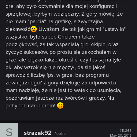
grę, aby było optymalnie dla mojej konfiguracji
sprzętowej, byłbym wdzięczny. Z góry mówię, że
nie mam "parcia" na grafikę, a zwyczajna
ciekawość
Uważam, że tak jak gra mi "ustawiła"
wszystko, było super. Chciałem także
podziękować, za tak wspaniałą grę, ekipie, oraz
życzyć sukcesów, po prostu się zakochałem w
grze, ale ciężko także określić, czy fps są na tyle
ok, aby wzrok się nie męczył, da się jakoś
sprawdzić liczbę fps, w grze, bez programu
zewnętrznego? z góry dziękuję za odpowiedzi,
mam nadzieję, że nie jest to wątek do usunięcia,
pozdrawiam jeszcze raz twórców i graczy. Na
pohybel maruderom!
S
#11,268
strazak92
Rookie
May 20, 2015