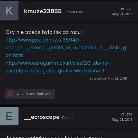
c
K
t
#11,278
krauze23855
Senior user
i
May 21, 2015
o
n
s
Czy nie trzeba było tak od razu :
:
http://www.ppe.pl/news-35949-
cdp_re..._jakosci_grafiki_w_wiedzmin_3__dziki_g
on.html
http://www.eurogamer.pl/articles/20...da-na-
zarzuty-o-downgrade-grafiki-wiedzmina-3
Last edited:
May 21, 2015
R
I_w_a_N
and
Nathaniel
e
a
c
E
t
#11,279
__ecroscope
Rookie
i
May 21, 2015
o
n
s
Ja mam głęboko gdzieś tę całą dramę o
: