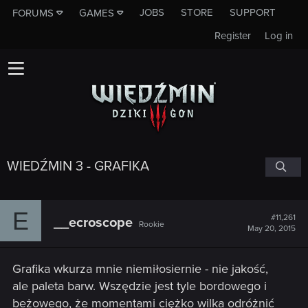
JOBS
STORE
SUPPORT
FORUMS
GAMES
Register
Log in
WIEDŹMIN 3 - GRAFIKA
E
#11,261
__ecroscope
Rookie
May 20, 2015
Grafika wkurza mnie niemiłosiernie - nie jakość,
ale paleta barw. Wszędzie jest tyle bordowego i
beżowego, że momentami ciężko wilka odróżnić