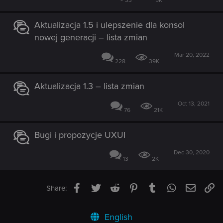
33
5K
Aktualizacja 1.5 i ulepszenie dla konsol
nowej generacji – lista zmian
Mar 20, 2022
228
39K
Aktualizacja 1.3 – lista zmian
Oct 13, 2021
76
21K
Bugi i propozycje UXUI
Dec 30, 2020
13
2K
Facebook
Twitter
Reddit
Pinterest
Tumblr
WhatsApp
Email
Li
Share:
English