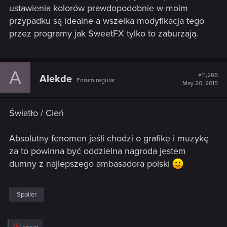
ustawienia kolorów prawdopodobnie w moim
przypadku są idealne a wszelka modyfikacja tego
przez programy jak SweetFX tylko to zaburzają.
A
#11,266
Alekde
Forum regular
May 20, 2015
Światło / Cień
Absolutny fenomen jeśli chodzi o grafikę i muzykę
za to powinna być oddzielna nagroda jestem
dumny z najlepszego ambasadora polski
Spoiler
R