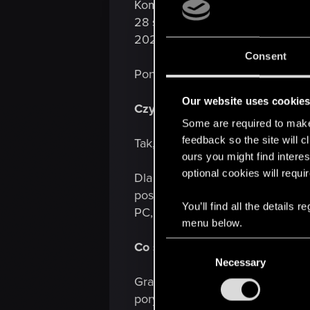
Kompletnej (w wersji cyfrowej) 
28 stycznia 2021 r. we wszystki
2021 r.
Consent
Poniżej znajdziecie kilka najczę
Our website uses cookie
Czy przenoszenie zapisów mię
Some are required to make 
feedback so the site will c
Tak, przenoszenie zapisów będzi
ours you might find interes
optional cookies will requi
Dla przykładu, jeśli na PC posi
posiadać podstawową grę, oba do
You’ll find all the details
PC, jeśli na Switchu posiadasz 
menu below.
Co stanie się z moją wersją p
C
Necessary
o
n
Gracze, którzy zakupili pudełko
s
pory.