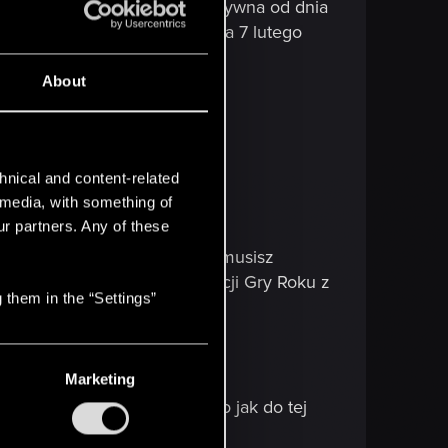
endo eShop. Zniżka będzie aktywna od dnia
ej, gdzie zostanie aktywowana 7 lutego
About
hnical and content-related
l media, with something of
ą zawartość na Switchu i PC.
ur partners. Any of these
oszenia zapisów, na Switchu musisz
enieść swoich zapisów z Edycji Gry Roku z
 them in the “Settings”
Marketing
 w swoją wersję gry tak samo jak do tej