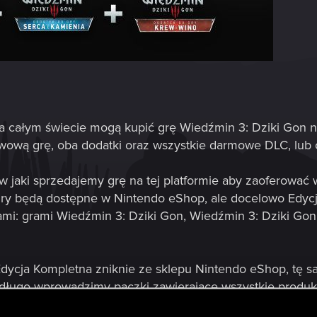
 na całym świecie mogą kupić grę Wiedźmin 3: Dziki Gon 
awową grę, oba dodatki oraz wszystkie darmowe DLC, lub
 jaki sprzedajemy grę na tej platformie aby zaoferować
 gry będą dostępne w Nintendo eShop, ale docelowo Edycj
ami: grami Wiedźmin 3: Dziki Gon, Wiedźmin 3: Dziki Gon
Edycja Kompletna zniknie ze sklepu Nintendo eShop, tę s
ługo wprowadzimy paczki zawierające wszystkie produkt
j dostęp i aby upewnić się, że nikt przypadkowo nie zaku