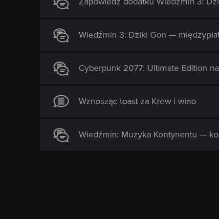
Zapowiedź dodatku Wiedźmin 3: Dzik
:
Wiedźmin 3: Dziki Gon — międzypl
Cyberpunk 2077: Ultimate Edition na
Wznosząc toast za Krew i wino
Wiedźmin: Muzyka Kontynentu — konc