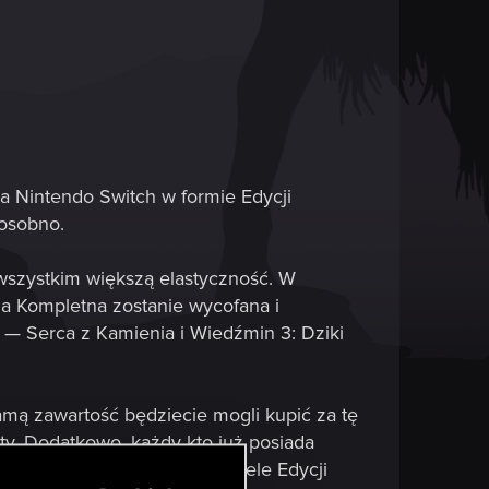
na Nintendo Switch w formie Edycji
 osobno.
 wszystkim większą elastyczność. W
a Kompletna zostanie wycofana i
 — Serca z Kamienia i Wiedźmin 3: Dziki
amą zawartość będziecie mogli kupić za tę
y. Dodatkowo, każdy kto już posiada
pi gry po raz drugi, właściciele Edycji