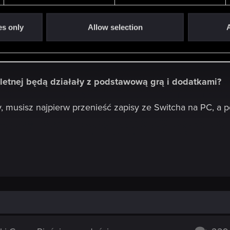
tną będzie możliwość ponownego pobrania jej nawet k
es only
Allow selection
A
 Kompletną i postanowisz usunąć ją ze swojej konsoli, po
Nintendo eShop.
letnej będą działały z podstawową grą i dodatkami?
y, musisz najpierw przenieść zapisy ze Switcha na PC, a