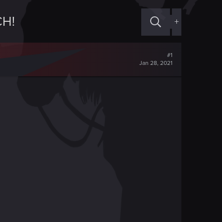
CH!
+
#1
Jan 28, 2021