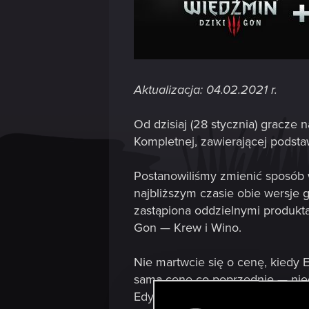
Aktualizacja: 04.02.2021 r.
Od dzisiaj (28 stycznia) gracze
Kompletnej, zawierającej podst
Postanowiliśmy zmienić sposób w
najbliższym czasie obie wersje
zastąpiona oddzielnymi produkt
Gon — Krew i Wino.
Nie martwcie się o cenę, kiedy 
samą cenę co poprzednie — nied
Edycję Kompletną zatrzyma do nie