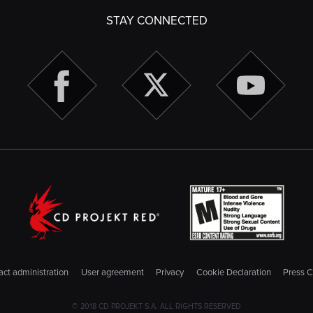
STAY CONNECTED
ct administration
User agreement
Privacy
Cookie Declaration
Press C
© 2018 CD PROJEKT S.A. ALL RIGHTS RESERVED