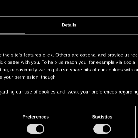
otrzymają 100% zniżki na grę oraz dodatki w sklepie Nint
ch regionach, z wyjątkiem Ameryki Północnej i Południow
Details
ściej zadawanych pytań:
s
dzy PC a Switchem będzie nadal działało?
the site’s features click. Others are optional and provide us tec
lick better with you. To help us reach you, for example via socia
e nadal działało, ale pamiętaj, że musisz posiadać tę sam
ting, occasionally we might also share bits of our cookies with o
re your permission, though.
adacz Edycję Gry Roku, aby skorzystać z możliwości przen
datki oraz wszystkie DLC. Analogicznie, nie możesz prz
 regarding our use of cookies and tweak your preferences regarding
jedynie podstawową grę.
udełkową?
Preferences
Statistics
wą wersję Edycji Kompletnej z kartridżem, będą mogli grać