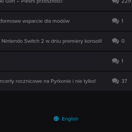
i Gon – Pieśni przeszłości
229
atformowe wsparcie dla modów
1
 Nintendo Switch 2 w dniu premiery konsoli!
0
1
erty rocznicowe na Pyrkonie i nie tylko!
37
English