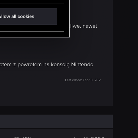
iedy zniknie ze sklepu?
llow all cookies
nowne pobranie gry będzie możliwe, nawet
 potem z powrotem na konsolę Nintendo
Last edited:
Feb 10, 2021