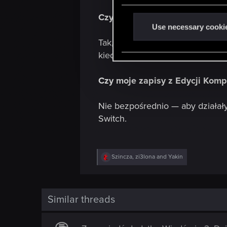
e
n
Czy jeśli usunę Edycję Komple
t
Use necessary cooki
S
Tak, jeśli już posiadasz Edycję
e
kiedy zostanie ona wycofana z 
l
e
Czy moje zapisy z Edycji Komp
c
t
Nie bezpośrednio — aby działał
i
Switch.
o
n
R
Szincza
,
zi3lona
and
Yakin
e
a
c
t
i
Similar threads
o
n
s