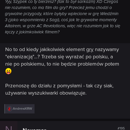
Yyy, Szypek co ty bierzesz? (tak to był sarkazm) XD Czegoś
nie rozumiem, co ma film do gry? Przecież jemu chodzi o
grywalne przygody, które byłyby wplecione w grę Wiedźmin
3 (jako wspomnienia z Sagi), coś jak te grywalne momenty
Altairem, w grze AC Revelations, więc nie rozumiem jak to się
łączy z jakimkolwiek filmem?
No to od kiedy jakikolwiek element
gry
nazywamy
"ekranizacją"...? Trzeba się wyrażać po polsku, a
nie po polskiemu, to nie będzie problemów potem
Przenoszę do działu z pomysłami - tak czy siak,
używanie wyszukiwarki obowiązuje.
R
AndrewXRW
e
a
c
N
t
#195