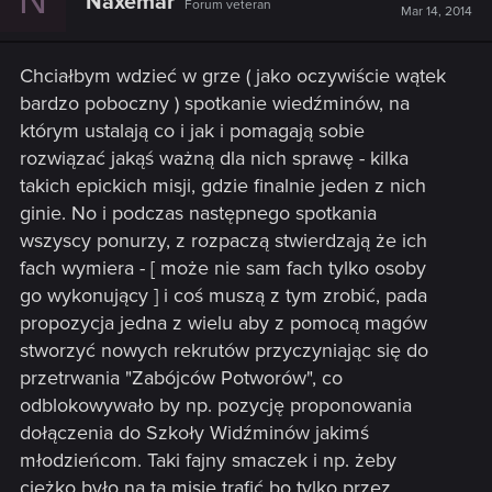
Naxemar
Forum veteran
i
Mar 14, 2014
o
n
s
Chciałbym wdzieć w grze ( jako oczywiście wątek
:
bardzo poboczny ) spotkanie wiedźminów, na
którym ustalają co i jak i pomagają sobie
rozwiązać jakąś ważną dla nich sprawę - kilka
takich epickich misji, gdzie finalnie jeden z nich
ginie. No i podczas następnego spotkania
wszyscy ponurzy, z rozpaczą stwierdzają że ich
fach wymiera - [ może nie sam fach tylko osoby
go wykonujący ] i coś muszą z tym zrobić, pada
propozycja jedna z wielu aby z pomocą magów
stworzyć nowych rekrutów przyczyniając się do
przetrwania "Zabójców Potworów", co
odblokowywało by np. pozycję proponowania
dołączenia do Szkoły Widźminów jakimś
młodzieńcom. Taki fajny smaczek i np. żeby
ciężko było na tą misję trafić bo tylko przez