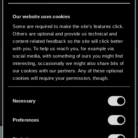
rivo said:
Ale te tematy były o różnych sprawach.
Jeden dotyczy
Our website uses cookies
zrobienia filmu animowanego na temat Wieśka, a drugie na
Some are required to make the site’s features click.
odtworzenie w grze niektórych przygód (jako grywalne
Others are optional and provide us technical and
questy, przynajmniej tak zrozumiałem) z sagi.
content-related feedback so the site will click better
with you. To help us reach you, for example via
To już kwestia wtórna, co konkretnie będzie
social media, with something of ours you might find
ekranizowane. To jest temat dla filmów
interesting, occasionally we might also share bits of
animowanych, a dla filmów aktorskich temat
our cookies with our partners. Any of these optional
mamy tutaj:
cookies will require your permission, though.
http://forums.cdprojektred.com/threads/24882-
Film-o-Wiedźminie-czyli-dlaczego-okazał-się-klapą
You’ll find all the details regarding our use of cookies
C
(ewentualnie osobne tematy dla
już powstających
and tweak your preferences regarding them in the
Necessary
o
“Settings” menu below.
filmów fanowskich).
n
s
Preferences
e
S
n
#193
shasiu
Mentor