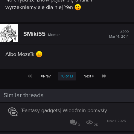
wyrzekniemy się dla niej Yen
#200
SMiki55
Mentor
Mar 14, 2014
Albo Mozaïk
First
Last
Prev
10 of 13
Next
Similar threads
[Fantasy gadgets] Wiedźmin pomysły
Nov 1, 2025
0
2K