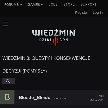
JOBS
STORE
SUPPORT
FORUMS
GAMES
Register
Log in
WIEDŹMIN 3: QUESTY I KONSEKWENCJE
DECYZJI (POMYSŁY)
B
#181
Bloede_Bleidd
Senior user
Mar 7, 2014