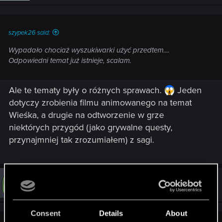
szypek26 said:
Wypadało chociaż wyszukiwarki użyć przedtem....
Odpowiedni temat już istnieje, scalam.
Ale te tematy były o różnych sprawach.
Jeden
dotyczy zrobienia filmu animowanego na temat
Wieśka, a drugie na odtworzenie w grze
niektórych przygód (jako grywalne questy,
przynajmniej tak zrozumiałem) z sagi.
#192
szypek26
Ex-moderator
Mar 8, 2014
Consent
Details
About