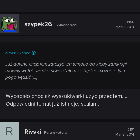
#190
szypek26
Ex-moderator
Mar 8, 2014
auros123 said:
Już dawno chciałem założyć ten temat,a od kiedy zamknęli
główny wątek wieśka stwierdziłem że będzie można o tym
pogawędzić [...]
Wypadało chociaż wyszukiwarki użyć przedtem....
Odpowiedni temat już istnieje, scalam.
R
#191
Rivski
Forum veteran
Mar 8, 2014