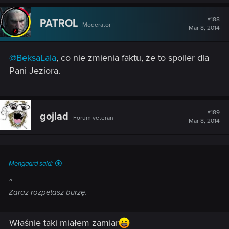
a
c
t
#188
PATROL
Moderator
i
Mar 8, 2014
o
n
s
@BeksaLala
, co nie zmienia faktu, że to spoiler dla
:
Pani Jeziora.
#189
gojlad
Forum veteran
Mar 8, 2014
Mengaard said:
^
Zaraz rozpętasz burzę.
Właśnie taki miałem zamiar