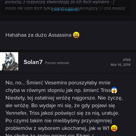
ponurzy, z rozpaczą stwierdzają że ich fach wymiera - [
może nie sam fach tylko osoby go wykonujący ] i coś muszą
Click to expand...
z tym zrobić, pada propozycja jedna z wielu aby z pomocą
magów stworzyć nowych rekrutów przyczyniając się do
przetrwania "Zabójców Potworów", co odblokowywało by
np. pozycję proponowania dołączenia do Szkoły
Hahahaa za dużo Assassina
Widźminów jakimś młodzieńcom. Taki fajny smaczek i np.
żeby ciężko było na tą misję trafić bo tylko przez określony
ułamek dnia i w różnych miejscach moglibyśmy spotkać
kogoś związanego z zadaniem.
#199
Solan7
Forum veteran
Mar 14, 2014
No, no... Śmierć Vesemira poruszyłaby mnie
chyba w równym stopniu jak np. śmierć Triss
Niestety, tej ostatniej wróżę najgorsze. Nie życzę,
ale wróżę. Bo wydaje mi się, że gdy pojawi się
Yennefer, Triss jakoś poświęci się za nią, uratuje.
Po czymś takim nie mielibyśmy przynajmniej
problemów z wyborem ukochanej, jak w W1
No chyba że znów pojawi się Shani, i