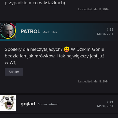
przypadkiem co w książkach)
Last edited:
Mar 8, 2014
#185
PATROL
Moderator
Mar 8, 2014
Spoilery dla nieczytających?
W Dzikim Gonie
będzie ich jak mrówków. I tak największy jest już
w W1,
Spoiler
Last edited:
Mar 8, 2014
#186
gojlad
Forum veteran
Mar 8, 2014