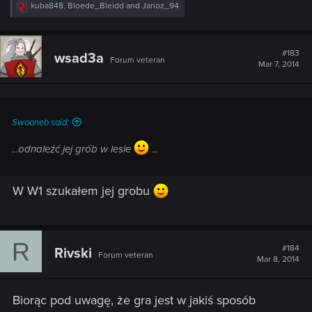
R
kuba848
,
Bloede_Bleidd
and
Janoz_94
e
a
c
t
#183
wsad3a
Forum veteran
i
Mar 7, 2014
o
n
s
:
Swooneb said:
...odnaleźć jej grób w lesie
...
W W1 szukałem jej grobu
R
#184
Rivski
Forum veteran
Mar 8, 2014
Biorąc pod uwagę, że gra jest w jakiś sposób