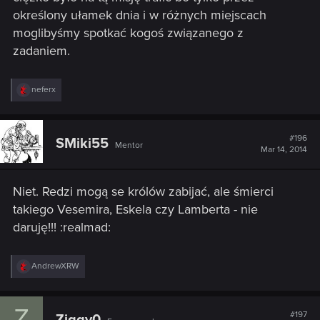
określony ułamek dnia i w różnych miejscach
moglibyśmy spotkać kogoś związanego z
zadaniem.
R
neferx
e
a
c
t
#196
SMiki55
Mentor
i
Mar 14, 2014
o
n
s
Niet. Redzi mogą se królów zabijać, ale śmierci
:
takiego Vesemira, Eskela czy Lamberta - nie
daruję!!! :realmad:
R
AndrewXRW
e
a
c
Z
t
#197
Ziggy0