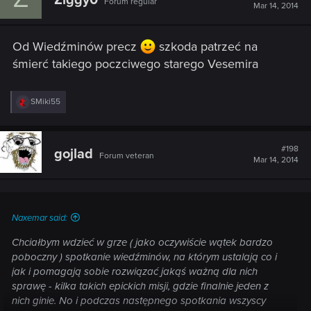
Forum regular
i
Mar 14, 2014
o
n
s
Od Wiedźminów precz
szkoda patrzeć na
:
śmierć takiego poczciwego starego Vesemira
R
SMiki55
e
a
c
t
#198
gojlad
Forum veteran
i
Mar 14, 2014
o
n
s
:
Naxemar said:
Chciałbym wdzieć w grze ( jako oczywiście wątek bardzo
poboczny ) spotkanie wiedźminów, na którym ustalają co i
jak i pomagają sobie rozwiązać jakąś ważną dla nich
sprawę - kilka takich epickich misji, gdzie finalnie jeden z
nich ginie. No i podczas następnego spotkania wszyscy