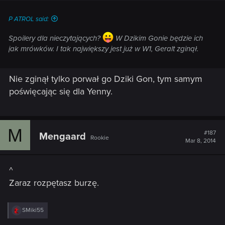
P ATROL said:
Spoilery dla nieczytających?
W Dzikim Gonie będzie ich
jak mrówków. I tak największy jest już w W1, Geralt zginął.
Nie zginął tylko porwał go Dziki Gon, tym samym
poświęcając się dla Yenny.
M
#187
Mengaard
Rookie
Mar 8, 2014
^
Zaraz rozpętasz burzę.
R
SMiki55
e