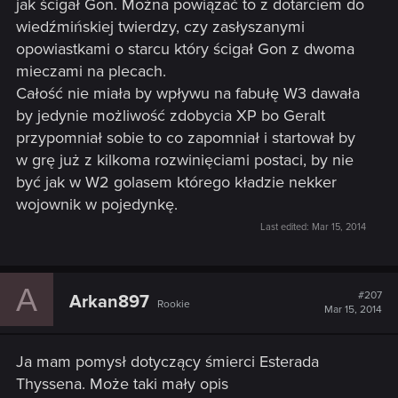
jak ścigał Gon. Można powiązać to z dotarciem do
wiedźmińskiej twierdzy, czy zasłyszanymi
opowiastkami o starcu który ścigał Gon z dwoma
mieczami na plecach.
Całość nie miała by wpływu na fabułę W3 dawała
by jedynie możliwość zdobycia XP bo Geralt
przypomniał sobie to co zapomniał i startował by
w grę już z kilkoma rozwinięciami postaci, by nie
być jak w W2 golasem którego kładzie nekker
wojownik w pojedynkę.
Last edited:
Mar 15, 2014
A
#207
Arkan897
Rookie
Mar 15, 2014
Ja mam pomysł dotyczący śmierci Esterada
Thyssena. Może taki mały opis