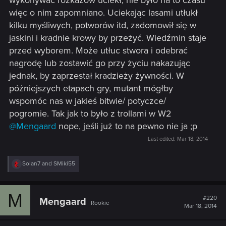
więc o nim zapomniano. Uciekając lasami utłukł
kilku myśliwych, potworów itd, zadomowił się w
jaskini i kradnie krowy by przeżyć. Wiedźmin staje
przed wyborem. Może utłuc stwora i odebrać
nagrodę lub zostawić go przy życiu nakazując
jednak, by zaprzestał kradzieży żywności. W
późniejszych etapach gry, mutant mógłby
wspomóc nas w jakieś bitwie/ potyczce/
pogromie. Tak jak to było z trollami w W2
@Mengaard
nope, jeśli już to na pewno nie ja ;p
Last edited:
Mar 18, 2014
R
Solan7
and
SMiki55
e
a
c
M
t
#220
Mengaard
Rookie
i
Mar 18, 2014
o
n