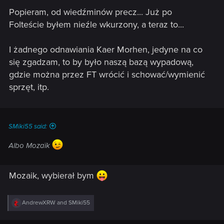
Popieram, od wiedźminów precz... Już po
Folteście byłem nieźle wkurzony, a teraz to...
I żadnego odnawiania Kaer Morhen, jedyne na co
się zgadzam, to by było naszą bazą wypadową,
gdzie można przez FT wrócić i schować/wymienić
sprzęt, itp.
SMiki55 said:
Albo Mozaïk
Mozaik, wybierał bym
R
AndrewXRW
and
SMiki55
e
a