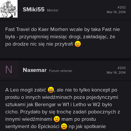
c
t
#202
SMiki55
Mentor
i
Mar 14, 2014
o
n
s
Fast Travel do Kaer Morhen wcale by taka Fast nie
:
była - przynajmniej miesiąc drogi, zakładając, że
po drodze nic się nie przytrafi
N
#203
Naxemar
Forum veteran
Mar 14, 2014
A Leo mogli zabić
, ale nie to tylko koncept po
prostu o innych wiedźminach poza pojedynczymi
sztukami jak Berengar w W1 i Letho w W2 było
cicho. Przydało by się trochę zadań pobocznych z
innymi wiedźminami
mam po prostu
sentyment do Epickości
np jak spotkanie