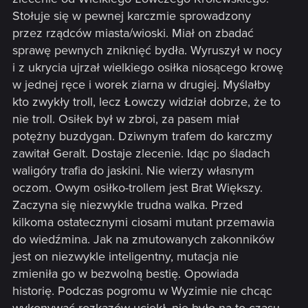
Stołuje się w pewnej karczmie sprowadzony
przez rządców miasta/wioski. Miał on zbadać
sprawę pewnych zniknięć bydła. Wyruszył w nocy
i z ukrycia ujrzał wielkiego osiłka niosącego krowę
w jednej ręce i worek ziarna w drugiej. Myślałby
kto zwykły troll, lecz Łowczy widział dobrze, że to
nie troll. Osiłek był w zbroi, za pasem miał
potężny buzdygan. Dziwnym trafem do karczmy
zawitał Geralt. Dostaje zlecenie. Idąc po śladach
waligóry trafia do jaskini. Nie wierzy własnym
oczom. Owym osiłko-trollem jest Brat Większy.
Zaczyna się niezwykle trudna walka. Przed
kilkoma ostatecznymi ciosami mutant przemawia
do wiedźmina. Jak na zmutowanych zakonników
jest on niezwykle inteligentny, mutacja nie
zmieniła go w bezwolną bestię. Opowiada
historię. Podczas pogromu w Wyzimie nie chcąc
wykonywać rozkazów uciekł, nie było na to czasu