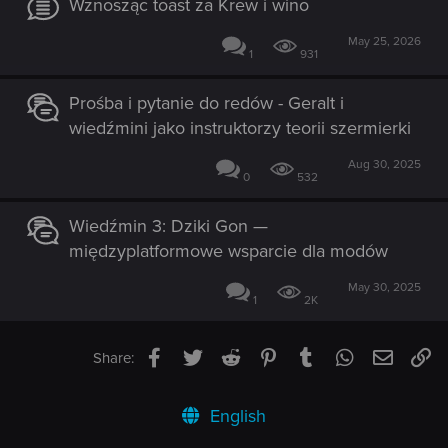
Wznosząc toast za Krew i wino
May 25, 2026
1
931
Prośba i pytanie do redów - Geralt i
wiedźmini jako instruktorzy teorii szermierki
Aug 30, 2025
0
532
Wiedźmin 3: Dziki Gon —
międzyplatformowe wsparcie dla modów
May 30, 2025
1
2K
Facebook
Twitter
Reddit
Pinterest
Tumblr
WhatsApp
Email
Li
Share:
English