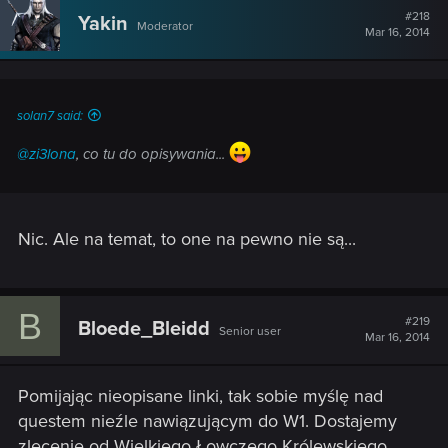
#218
Yakin
Moderator
Mar 16, 2014
solan7 said:
@zi3lona
, co tu do opisywania...
Nic. Ale na temat, to one na pewno nie są...
B
#219
Bloede_Bleidd
Senior user
Mar 16, 2014
Pomijając nieopisane linki, tak sobie myślę nad
questem nieźle nawiązującym do W1. Dostajemy
zlecenie od Wielkiego Łowczego Królewskiego.