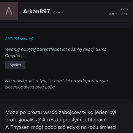
A
#210
Arkan897
Rookie
Mar 16, 2014
SMiki55 said:
Według odbytej parędziesiąt lat później relacji diuka
Creyden,
Spoiler
Nie mówiąc już o tym, że bardziej prawdopodobnym
zleceniodawcą była Loża.
Może po prostu wśród zabójców tylko jeden był
profesjonalistą? A reszta prostymi, chłopami.
A Thyssen mógł podpisać edykt na łożu śmierci,