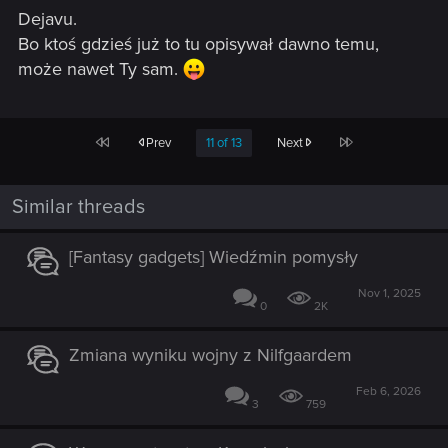
s
Dejavu.
:
Bo ktoś gdzieś już to tu opisywał dawno temu,
może nawet Ty sam.
First
Last
Prev
11 of 13
Next
Similar threads
[Fantasy gadgets] Wiedźmin pomysły
Nov 1, 2025
0
2K
Zmiana wyniku wojny z Nilfgaardem
Feb 6, 2026
3
759