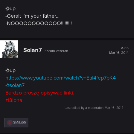
s
@up
:
-Geralt I'm your father...
-NOOOOOOOOOOOO!!!!!!!!!
#215
Solan7
Forum veteran
Mar 16, 2014
@up
https://www.youtube.com/watch?v=Eal4fep7pK4
@solan7
Bardzo proszę opisywać linki.
zi3lona
Last edited by a moderator:
Mar 16, 2014
R
SMiki55
e
a