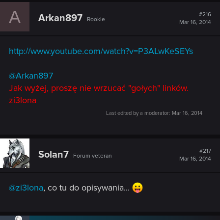
c
A
t
#216
Arkan897
Rookie
i
Mar 16, 2014
o
n
s
http://www.youtube.com/watch?v=P3ALwKeSEYs
:
@Arkan897
Jak wyżej, proszę nie wrzucać "gołych" linków.
zi3lona
Last edited by a moderator:
Mar 16, 2014
#217
Solan7
Forum veteran
Mar 16, 2014
@zi3lona
, co tu do opisywania...