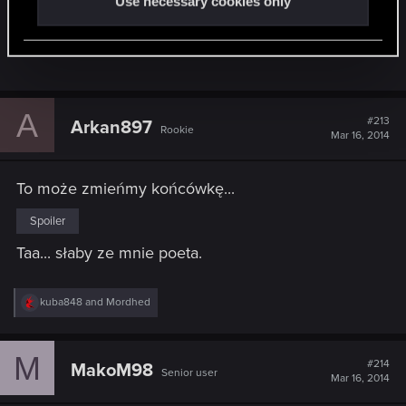
Use necessary cookies only
Do tego, Radowid i inni królowie rozpoczęli polowanie na
czarownice więc reszta członkiń też nie będzie miała lekko.
Spoiler
A
#213
Arkan897
Rookie
Mar 16, 2014
To może zmieńmy końcówkę...
Spoiler
Taa... słaby ze mnie poeta.
R
kuba848
and
Mordhed
e
a
c
M
t
#214
MakoM98
Senior user
i
Mar 16, 2014
o
n