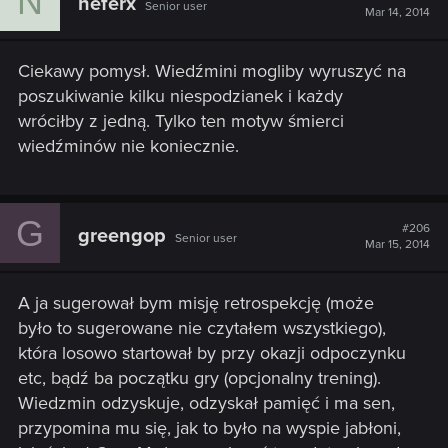
N
neferx
Senior user
Mar 14, 2014
Ciekawy pomysł. Wiedźmini mogliby wyruszyć na
poszukiwanie kilku niespodzianek i każdy
wróciłby z jedną. Tylko ten motyw śmierci
wiedźminów nie koniecznie.
G
#206
greengop
Senior user
Mar 15, 2014
A ja sugerował bym misję retrospekcję (może
było to sugerowane nie czytałem wszystkiego),
która losowo startował by przy okazji odpoczynku
etc, bądź ba początku gry (opcjonalny trening).
Wiedzmin odzyskuje, odzyskał pamięć i ma sen,
przypomina mu się, jak to było na wyspie jabłoni,