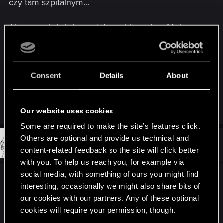
czy tam szpitalnym...
Ale, przecież, loża została rozbita w Loc Muine,
pozatym większość czarodziejek z loży nie żyje.
Spoiler
Do tego, Radowid i inni królowie rozpoczęli
Consent
Details
About
polowanie na czarownice więc reszta członkiń też
nie będzie miała lekko.
Our website uses cookies
Some are required to make the site’s features click.
Others are optional and provide us technical and
#211
SMiki55
Mentor
Mar 16, 2014
content-related feedback so the site will click better
with you. To help us reach you, for example via
social media, with something of ours you might find
AS podkreślał
interesting, occasionally we might also share bits of
Spoiler
our cookies with our partners. Any of these optional
cookies will require your permission, though.
A śmierć Filippy nie jest wcale taka pewna.