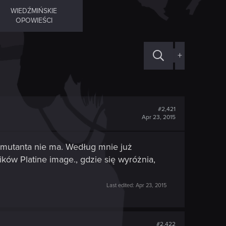
WIEDŹMIŃSKIE
OPOWIEŚCI
+
#2,421
Apr 23, 2015
 mutanta nie ma. Według mnie już
ików Platine image., gdzie się wyróżnia,
Last edited:
Apr 23, 2015
#2,422