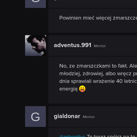
Powinien mieć więcej zmarszczek
adventus.991
Mentor
No, ze zmarszczkami to fakt. Al
młodziej, zdrowiej, albo wręcz p
dnia sprawiali wrażenie 40 letn
energią
G
gialdonar
Mentor
@adventus
To teraz spójrz na to