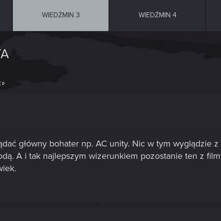
WIEDŹMIN 3
WIEDŹMIN 4
TA
t
dać główny bohater np. AC unity. Nic w tym wyglądzie z
rodą. A i tak najlepszym wizerunkiem pozostanie ten z film
wiek.