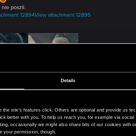
nie poszli.
tachment 12894
View attachment 12895
t.jpg
untitled_2_95059.jpg
Details
ews: 68
21.6 KB · Views: 201
s
the site’s features click. Others are optional and provide us tec
lick better with you. To help us reach you, for example via socia
ting, occasionally we might also share bits of our cookies with o
re your permission, though.