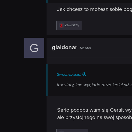
Jak chcesz to możesz sobie po
R
Zawiszay
e
a
c
G
t
gialdonar
Mentor
i
o
n
s
:
Swooneb said:
truestory, imo wygląda dużo lepiej niż 
Serio podoba wam się Geralt wy
ale przystojnego na swój sposób