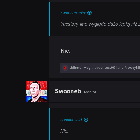
s
n
:
Swooneb said:
truestory, imo wygląda dużo lepiej niż 
Nie.
R
Ithlinne_Aegli
,
adventus.991
and
MocnyMi
e
a
c
t
Swooneb
Mentor
i
o
n
s
:
norolim said:
Nie.