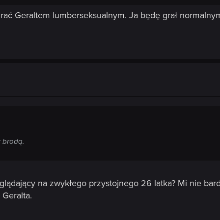
grać Geraltem lumberseksualnym. Ja będę grał normaln
z brodą.
glądający na zwykłego przystojnego 26 latka? Mi nie ba
 Geralta.