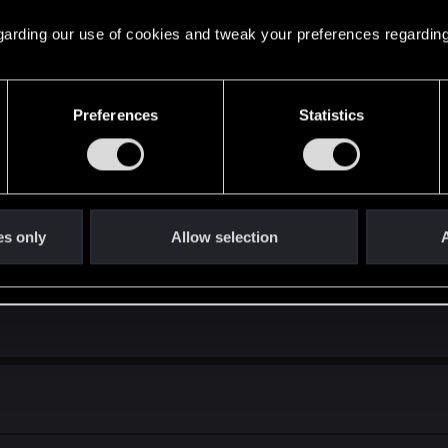
 regarding our use of cookies and tweak your preferences regarding
wersji?
Preferences
Statistics
ochaty manekin poniżej
Click to expand...
es only
Allow selection
A
ej niż z brodą.