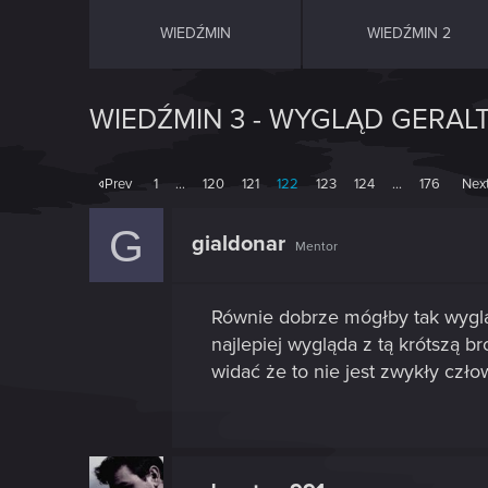
WIEDŹMIN
WIEDŹMIN 2
WIEDŹMIN 3 - WYGLĄD GERAL
Prev
1
…
120
121
122
123
124
…
176
Nex
G
gialdonar
Mentor
Równie dobrze mógłby tak wyglą
najlepiej wygląda z tą krótszą b
widać że to nie jest zwykły czło