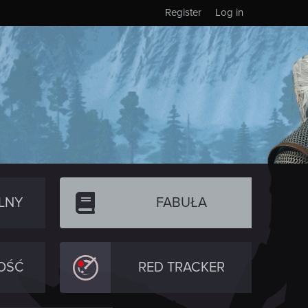
Register
Log in
LNY
FABUŁA
OŚĆ
RED TRACKER