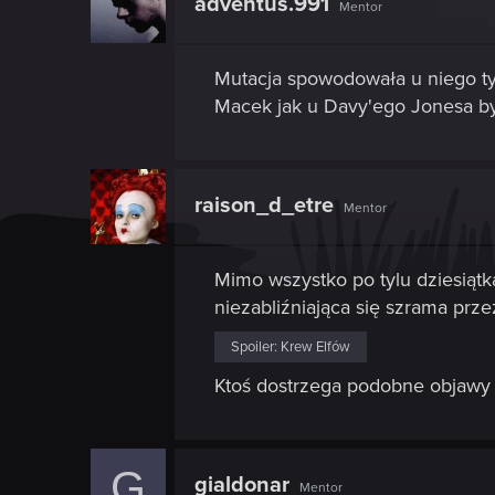
adventus.991
Mentor
Mutacja spowodowała u niego tyl
Macek jak u Davy'ego Jonesa b
raison_d_etre
Mentor
Mimo wszystko po tylu dziesiątk
niezabliźniająca się szrama prz
Spoiler:
Krew Elfów
Ktoś dostrzega podobne objawy 
G
gialdonar
Mentor