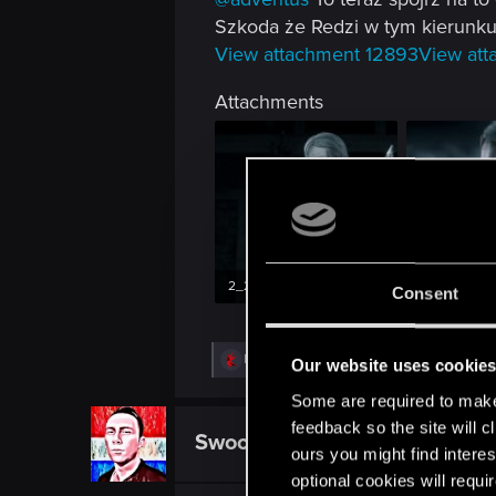
Szkoda że Redzi w tym kierunku 
View attachment 12893
View at
Attachments
2_28_11_10_5_27_12_1.jpeg
maxresdefaul
Consent
117 KB · Views: 99
51.5 KB · Vi
R
Mengaard
Our website uses cookie
e
a
Some are required to make 
c
feedback so the site will c
t
Swooneb
Mentor
i
ours you might find interes
o
optional cookies will requi
n