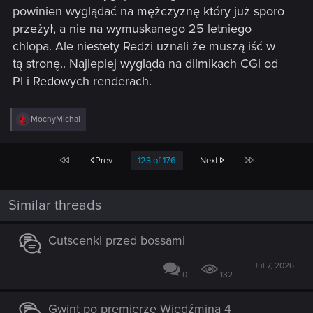
powinien wyglądać na mężczyznę który już sporo
przeżył, a nie na wymuskanego 25 letniego
chlopa. Ale niestety Redzi uznali że muszą iść w
tą stronę.. Najlepiej wygląda na dilmikach CGi od
PI i Redowych renderach.
R
MocnyMichal
e
a
c
First
Last
Prev
123 of 176
Next
t
i
o
n
Similar threads
s
:
Cutscenki przed bossami
Jul 7, 2026
0
132
Gwint po premierze Wiedźmina 4