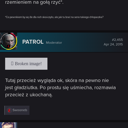
rzemieniem na gołą rzyć*.
*Co pewnikiem by się źle dla nich skończyło, ale jak tu brać na serio takiego chłopaczka?
#2,455
PATROL
Moderator
Apr 24, 2015
Tutaj przecież wygląda ok, skóra na pewno nie
jest gładziutka. Po prostu się uśmiecha, rozmawia
przecież z ukochaną.
R
Swooneb
e
a
c