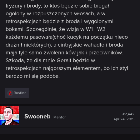
fryzury i brody, to ktoś będzie sobie biegał
ogolony w rozpuszczonych włosach, a w
retrospekcjach będzie z brodą i wygolonymi
bokami. Szczególnie, że wizja w W1 i W2
każdemu pasowała(choć kucyk na początku nieco
drażnił niektórych), a cintryjskie wahadło i broda
maja tyle samo zwolenników jak i przeciwników.
Szkoda, że dla mnie Geralt będzie w
retrospekcjach najgorszym elementem, bo ich styl
bardzo mi się podoba.
R
Rustine
e
a
c
t
#2,442
Swooneb
Mentor
i
Apr 24, 2015
o
n
s
: