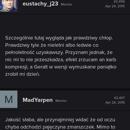
t
#2,456
eustachy_j23
Mentor
i
Apr 24, 2015
o
n
s
:
Szczególnie tutaj wygląda jak prawdziwy chłop.
Prawdziwy tyle że nieletni albo ledwie co
pełnoletność uzyskawszy. Przyznam jednak, że
nic mi to nie przeszkadza, efekt zrzucam an karb
kompresji, a Geralt w wersji wymuskane paniątko
zrobił mi dzień.
M
#2,457
MadYarpen
Mentor
Apr 24, 2015
Jakość słaba, ale przynajmniej widać że od oczu
chyba odchodzi pajęczyna zmarszczek. Mimo to