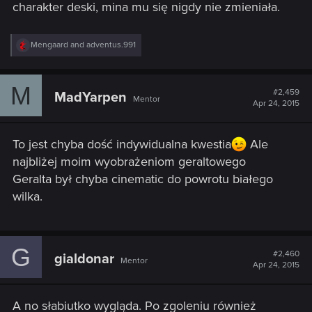
charakter deski, mina mu się nigdy nie zmieniała.
R
Mengaard
and
adventus.991
e
a
c
M
t
#2,459
MadYarpen
Mentor
i
Apr 24, 2015
o
n
s
To jest chyba dość indywidualna kwestia
Ale
:
najbliżej moim wyobrażeniom geraltowego
Geralta był chyba cinematic do powrotu białego
wilka.
G
#2,460
gialdonar
Mentor
Apr 24, 2015
A no słabiutko wygląda. Po zgoleniu również