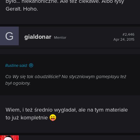
było... niekanoniczne. Ale też ciekawe. Albo łysy
Geralt. Hoho.
G
#2,446
gialdonar
Mentor
Apr 24, 2015
Rustine said:
Co Wy się tak obudziliście? Na styczniowym gameplayu też
był ogolony.
Wiem, i też średnio wygladał, ale na tym materiale
to już kompletnie