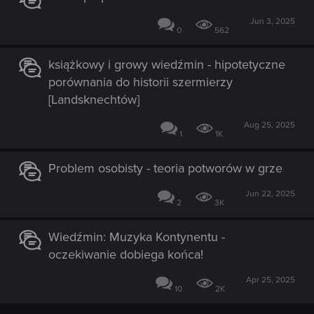
Jun 3, 2025
0
562
książkowy i growy wiedźmin - hipotetyczne
porównania do historii szermierzy
[Landsknechtów]
Aug 25, 2025
1
1K
Problem osobisty - teoria potworów w grze
Jun 22, 2025
2
3K
Wiedźmin: Muzyka Kontynentu -
oczekiwanie dobiega końca!
Apr 25, 2025
10
2K