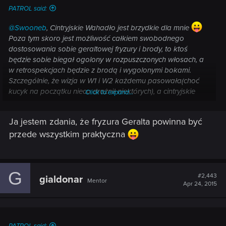
PATROL said:
@Swooneb
, Cintryjskie Wahadło jest brzydkie dla mnie
Poza tym skoro jest możliwość całkiem swobodnego
dostosowania sobie geraltowej fryzury i brody, to ktoś
będzie sobie biegał ogolony w rozpuszczonych włosach, a
w retrospekcjach będzie z brodą i wygolonymi bokami.
Szczególnie, że wizja w W1 i W2 każdemu pasowała(choć
kucyk na początku nieco drażnił niektórych), a cintryjskie
Click to expand...
wahadło i broda maja tyle samo zwolenników jak i
przeciwników. Szkoda, że dla mnie Geralt będzie w
Ja jestem zdania, że fryzura Geralta powinna być
retrospekcjach najgorszym elementem, bo ich styl bardzo mi
przede wszystkim praktyczna
się podoba.
G
#2,443
gialdonar
Mentor
Apr 24, 2015