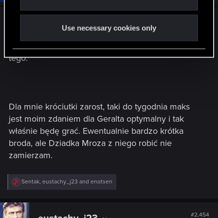
Ależ Geralt śmiesznie wygląda tak gładko
Use necessary cookies only
ogolony, jakoś na modelu z W1 wyglądało to
nieźle, tutaj jest mocno zabawne. Coś w stylu
tego:
Dla mnie króciutki zarost, taki do tygodnia maks
jest moim zdaniem dla Geralta optymalny i tak
właśnie będę grać. Ewentualnie bardzo krótka
broda, ale Dziadka Mroza z niego robić nie
zamierzam.
R
Sentak
,
eustachy_j23
and
enotsen
e
a
c
t
#2,454