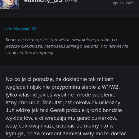
eustachy_j23
Mentor
i
Apr 24, 2015
o
n
s
:
adventus said:
Serio, nie wiem gdzie tam widać nastoletniego albo, co
jeszcze ciekawsze, metroseksualnego Geralta. I to nawet nie
są ujęcia bez kompresji.
No co ja ci poradzę, że dokładnie tak mi tam
wygląda i nijak nie przypomina siebie z W1/W2,
tylko właśnie jakieś wybitnie młode wcielenie.
Istny cherubin. Rezultat jest cokolwiek ucieszny.
Już widzę jak taki Geralt próbuje grozić bandzie
wykidajłów, a ci wręczają mu garść cukierków,
watę cukrową i każą uciekać do mamy i to w
trymiga, bo za moment zamiast waty może dostać