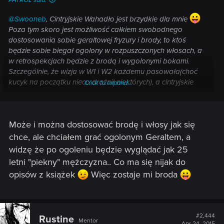
PATROL said:
@Swooneb
, Cintryjskie Wahadło jest brzydkie dla mnie
Poza tym skoro jest możliwość całkiem swobodnego
dostosowania sobie geraltowej fryzury i brody, to ktoś
będzie sobie biegał ogolony w rozpuszczonych włosach, a
w retrospekcjach będzie z brodą i wygolonymi bokami.
Szczególnie, że wizja w W1 i W2 każdemu pasowała(choć
kucyk na początku nieco drażnił niektórych), a cintryjskie
Click to expand...
wahadło i broda maja tyle samo zwolenników jak i
przeciwników. Szkoda, że dla mnie Geralt będzie w
retrospekcjach najgorszym elementem, bo ich styl bardzo mi
Może i można dostosować brodę i włosy jak się
się podoba.
chce, ale chciałem grać ogolonym Geraltem, a
widzę że po ogoleniu będzie wyglądać jak 25
letni "piekny" mężczyzna.. Co ma się nijak do
opisów z książek
Więc zostaje mi broda
#2,444
Rustine
Mentor
Apr 24, 2015