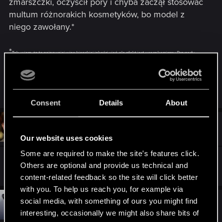
zmarszczki, oczyścił pory i chyba zaczął stosować
multum różnorakich kosmetyków, bo model z
niego zawołany.*
*
Tak, wiem, że to najpewniej wina kiepskiej jakości ujęć, ale efekt jest wręcz komiczny. Przygody
nastoletniego Geralta.
R
gialdonar
e
Consent
Details
About
a
c
t
#2,451
Zawiszay
Forum veteran
i
Apr 24, 2015
Our website uses cookies
o
n
Some are required to make the site’s features click.
s
Marudy.
:
Others are optional and provide us technical and
content-related feedback so the site will click better
with you. To help us reach you, for example via
social media, with something of ours you might find
#2,452
adventus.991
Mentor
Apr 24, 2015
interesting, occasionally we might also share bits of