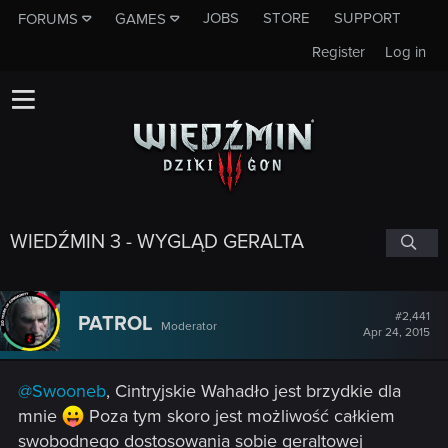
JOBS
STORE
SUPPORT
FORUMS
GAMES
Register
Log in
WIEDŹMIN 3 - WYGLĄD GERALTA
#2,441
PATROL
Moderator
Apr 24, 2015
@Swooneb
, Cintryjskie Wahadło jest brzydkie dla
mnie
Poza tym skoro jest możliwość całkiem
swobodnego dostosowania sobie geraltowej