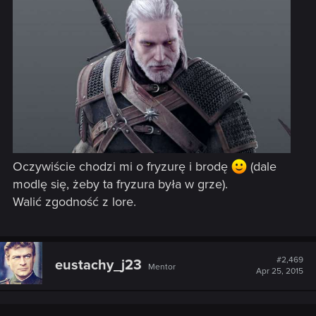
Oczywiście chodzi mi o fryzurę i brodę
(dale
modlę się, żeby ta fryzura była w grze).
Walić zgodność z lore.
#2,469
eustachy_j23
Mentor
Apr 25, 2015