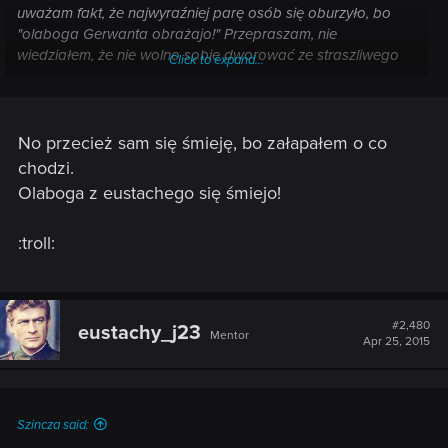
uważam fakt, że najwyraźniej parę osób się oburzyło, bo
"olaboga Gerwanta obrażajo!" Przepraszam, nie
wiedziałem, że nie wolno sobie dworować ze straszliwego
Click to expand...
pogromcy potworów choćby nie wiem jak niedorzecznie się
akurat prezentował.
No przecież sam się śmieję, bo załapałem o co
chodzi.
Olaboga z eustachego się śmiejo!
:troll:
#2,480
eustachy_j23
Mentor
Apr 25, 2015
Szincza said: