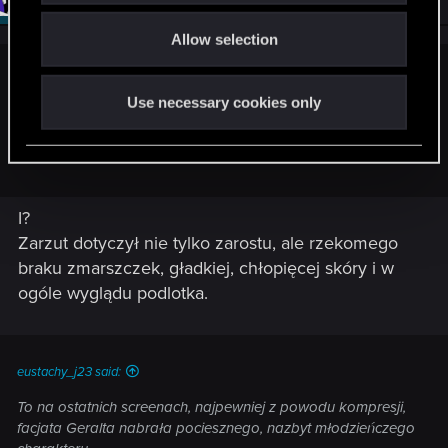
o
Allow selection
n
sebogothic said:
Use necessary cookies only
Tyle, że na tym obrazku nie jest całkiem ogolony. Ma co
najmniej kilkudniowy zarost.
!
I?
Zarzut dotyczył nie tylko zarostu, ale rzekomego
braku zmarszczek, gładkiej, chłopięcej skóry i w
ogóle wyglądu podlotka.
eustachy_j23 said:
To na ostatnich screenach, najpewniej z powodu kompresji,
facjata Geralta nabrała pociesznego, nazbyt młodzieńczego