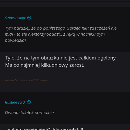
n
s
:
Szincza said:
Tym bardziej, że do poniższego Geralta nikt zastrzeżeń nie
miał - to się niektórzy obudzili, z ręką w nocniku bym
powiedział.
Tyle, że na tym obrazku nie jest całkiem ogolony.
Ma co najmniej kilkudniowy zarost.
---------- Zaktualizowano 13:36 ----------
Rustine said:
Dwunastolatek normalnie.
Jaki dwunastolatek?! Noworodek!!!