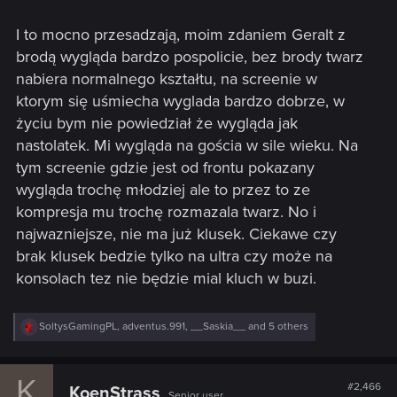
A, no i przesadzacie z tym "gładyszem" imo.
I to mocno przesadzają, moim zdaniem Geralt z
brodą wygląda bardzo pospolicie, bez brody twarz
nabiera normalnego kształtu, na screenie w
ktorym się uśmiecha wyglada bardzo dobrze, w
życiu bym nie powiedział że wygląda jak
nastolatek. Mi wygląda na gościa w sile wieku. Na
tym screenie gdzie jest od frontu pokazany
wygląda trochę młodziej ale to przez to ze
kompresja mu trochę rozmazala twarz. No i
najwazniejsze, nie ma już klusek. Ciekawe czy
brak klusek bedzie tylko na ultra czy może na
konsolach tez nie będzie mial kluch w buzi.
R
SoltysGamingPL
,
adventus.991
,
__Saskia__
and 5 others
e
a
c
K
t
#2,466
KoenStrass
Senior user
i