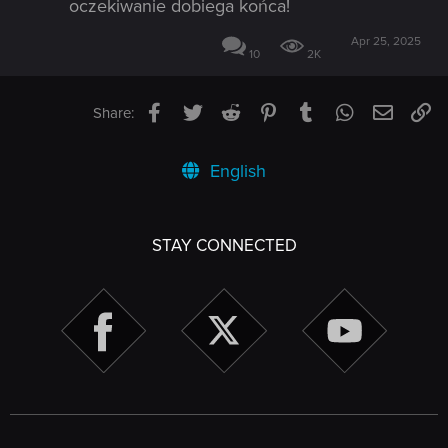
oczekiwanie dobiega końca!
Apr 25, 2025
10
2K
Facebook
Twitter
Reddit
Pinterest
Tumblr
WhatsApp
Email
Li
Share:
English
STAY CONNECTED