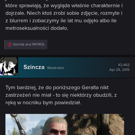
które sprawiają, że wygląda właśnie charakternie i
dojrzale. Niech ktoś zrobi sobie zdjęcie, rozmyte i
z blurrem i zobaczymy ile lat mu odjęło albo ile
metroseksualności dodało.
R
Sentak
and
PATROL
e
a
c
t
#2,462
Szincza
Moderator
i
Apr 25, 2015
o
n
s
Tym bardziej, że do poniższego Geralta nikt
:
zastrzeżeń nie miał - to się niektórzy obudzili, z
ręką w nocniku bym powiedział.