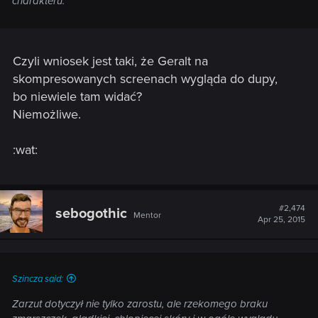
charakteru.
Czyli wniosek jest taki, że Geralt na
skompresowanych screenach wygląda do dupy,
bo niewiele tam widać?
Niemożliwe.
:wat:
#2,474
sebogothic
Mentor
Apr 25, 2015
Szincza said:
Zarzut dotyczył nie tylko zarostu, ale rzekomego braku