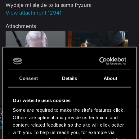
Wydaje mi się że to ta sama fryzura
View attachment 12941
Attachments
witcher-3.jpg
UQ0LU8d.jpg
Consent
Details
About
33.5 KB · Views: 219
286.7 KB · Views: 81
Our website uses cookies
Some are required to make the site’s features click.
#2,471
PATROL
Others are optional and provide us technical and
Moderator
Apr 25, 2015
content-related feedback so the site will click better
with you. To help us reach you, for example via
@Kuboniusz
brwi mu nie odmalujesz z powrotem