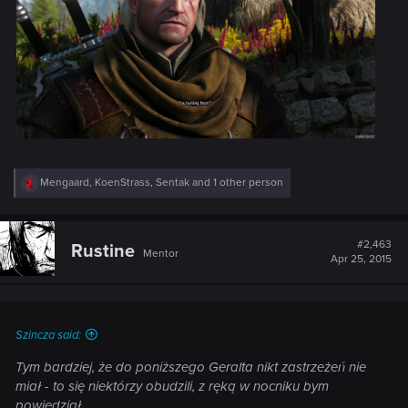
R
Mengaard
,
KoenStrass
,
Sentak
and 1 other person
e
a
c
t
#2,463
Rustine
Mentor
i
Apr 25, 2015
o
n
s
:
Szincza said:
Tym bardziej, że do poniższego Geralta nikt zastrzeżeń nie
miał - to się niektórzy obudzili, z ręką w nocniku bym
powiedział.