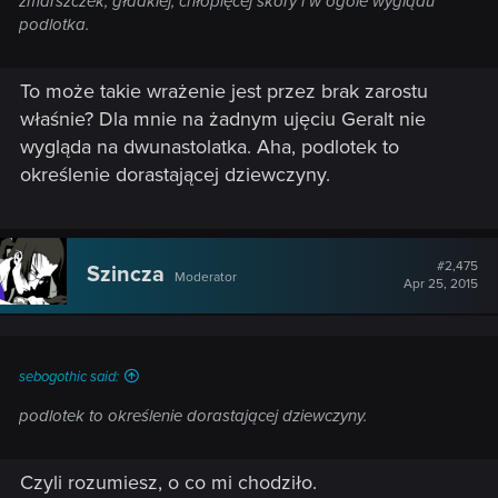
zmarszczek, gładkiej, chłopięcej skóry i w ogóle wyglądu
podlotka.
To może takie wrażenie jest przez brak zarostu
właśnie? Dla mnie na żadnym ujęciu Geralt nie
wygląda na dwunastolatka. Aha, podlotek to
określenie dorastającej dziewczyny.
#2,475
Szincza
Moderator
Apr 25, 2015
sebogothic said:
podlotek to określenie dorastającej dziewczyny.
Czyli rozumiesz, o co mi chodziło.