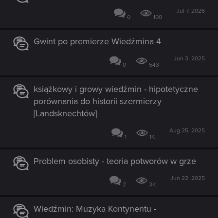
Jul 7, 2026
0
100
Gwint po premierze Wiedźmina 4
Jun 3, 2025
0
543
książkowy i growy wiedźmin - hipotetyczne
porównania do historii szermierzy
[Landsknechtów]
Aug 25, 2025
1
1K
Problem osobisty - teoria potworów w grze
Jun 22, 2025
2
3K
Wiedźmin: Muzyka Kontynentu -