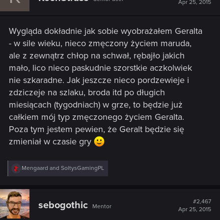
Apr 25, 2015
o
n
s
Wygląda dokładnie jak sobie wyobrażałem Geralta
:
- w sile wieku, nieco zmęczony życiem maruda,
ale z zewnątrz chłop na schwał, rębajło jakich
mało, lico nieco paskudnie szorstkie aczkolwiek
nie szkaradne. Jak jeszcze nieco pordzewieje i
zdziczeje na szlaku, broda itd po długich
miesiącach (tygodniach) w grze, to będzie już
całkiem mój typ zmęczonego życiem Geralta.
Poza tym jestem pewien, że Geralt będzie się
zmieniał w czasie gry
R
Mengaard
and
SoltysGamingPL
e
a
c
t
#2,467
sebogothic
Mentor
i
Apr 25, 2015
o