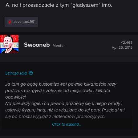
A, no i przesadzacie z tym "gładyszem" imo.
R
adventus.991
e
a
c
t
#2,465
Swooneb
Mentor
i
Apr 25, 2015
o
n
s
:
Szincza said:
Ja tam go będę kustomizował pewnie kilkanaście razy
podczas rozrgywki, zależnie od miejscówki i klimatu
opowieści.
Na pierwszy ogień na pewno pozbędę się u niego brody i
ustawię fryzurę inną, niż te widziane do tej pory. Przejadł mi
się po prostu wygląd z materiałów promocyjnych.
Click to expand...
---------- Zaktualizowano 11:41 ----------