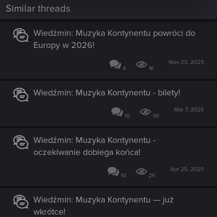
i
Similar threads
o
n
s
Wiedźmin: Muzyka Kontynentu powróci do
:
Europy w 2026!
Nov 23, 2025
4
1K
Wiedźmin: Muzyka Kontynentu - bilety!
Mar 7, 2025
16
3K
Wiedźmin: Muzyka Kontynentu -
oczekiwanie dobiega końca!
Apr 25, 2025
10
2K
Wiedźmin: Muzyka Kontynentu — już
wkrótce!