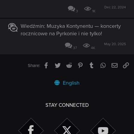
Dec 22, 2024
3
1K
Wiedźmin: Muzyka Kontynentu — koncerty
rocznicowe na Pyrkonie i nie tylko!
May 20, 2025
37
4K
Facebook
Twitter
Reddit
Pinterest
Tumblr
WhatsApp
Email
Li
Share:
English
STAY CONNECTED