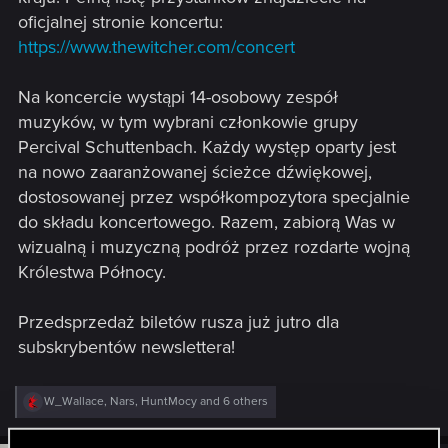
oficjalnej stronie koncertu:
https://www.thewitcher.com/concert
Na koncercie wystąpi 14-osobowy zespół
muzyków, w tym wybrani członkowie grupy
Percival Schuttenbach. Każdy występ oparty jest
na nowo zaaranżowanej ścieżce dźwiękowej,
dostosowanej przez współkompozytora specjalnie
do składu koncertowego. Razem, zabiorą Was w
wizualną i muzyczną podróż przez rozdarte wojną
Królestwa Północy.
Przedsprzedaż biletów rusza już jutro dla
subskrybentów newslettera!
R
W_Wallace
,
Nars
,
HuntMocy
and 6 others
e
a