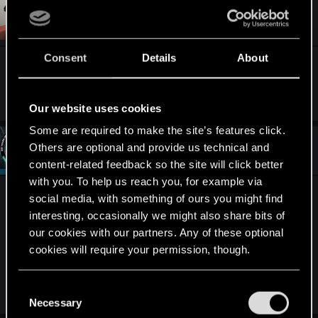
c
t
#2
Sinkey87
Forum veteran
i
May 27, 2025
o
n
Consent
Details
About
s
Niech cały świat usłyszy co nam w sercach gra!
:
Our website uses cookies
Some are required to make the site’s features click.
#3
PATROL
Others are optional and provide us technical and
Moderator
May 28, 2025
content-related feedback so the site will click better
with you. To help us reach you, for example via
Świetnie, że Percival też pójdzie na eksport. U nas
social media, with something of ours you might find
ich Wild Hunty zdarzają się od czasu do czasu, ale
interesting, occasionally we might also share bits of
w USA taka muzyka na żywo to będzie niemalże
our cookies with our partners. Any of these optional
odkrycie
cookies will require your permission, though.
You’ll find all the details regarding our use of cookies
C
R
ZUBER92
and
Sylvin
e
and tweak your preferences regarding them in the
Necessary
o
a
“Settings” menu below.