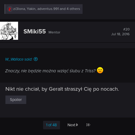
R
zi3lona
,
Yakin
,
adventus.991
and 4 others
e
a
c
t
#20
SMiki55
Mentor
i
Jul 18, 2016
o
n
s
:
W_Wallace said:
Znaczy, nie będzie można wziąć ślubu z Triss?
Nikt nie chciał, by Geralt straszył Cię po nocach.
Spoiler
Last
1 of 48
Next