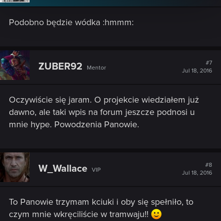
n
s
Podobno będzie wódka :hmmm:
:
#7
ZUBER92
Mentor
Jul 18, 2016
Oczywiście się jaram. O projekcie wiedziałem już
dawno, ale taki wpis na forum jeszcze podnosi u
mnie hype. Powodzenia Panowie.
#8
W_Wallace
VIP
Jul 18, 2016
To Panowie trzymam kciuki i oby się spełniło, to
czym mnie wkręciliście w tramwaju!!