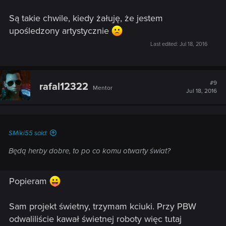
Są takie chwile, kiedy żałuję, że jestem
upośledzony artystycznie
Last edited:
Jul 18, 2016
#9
rafal12322
Mentor
Jul 18, 2016
SMiki55 said:
Będą herby dobre, to po co komu otwarty świat?
Popieram
Sam projekt świetny, trzymam kciuki. Przy PBW
odwaliliście kawał świetnej roboty więc tutaj