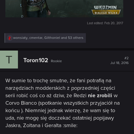
Last edited:
Feb 20, 2017
R
wonsiaty
,
cmentar
,
Gilthoniel
and 53 others
e
a
c
T
t
#2
Toron102
Rookie
i
Jul 18, 2016
o
n
s
W sumie to trochę smutne, że fani potrafią na
:
narzędziach modderskich z poprzedniej części
serii robić coś co aż dziw, że Redzi
nie zrobili
w
Corvo Bianco (spotkanie wszystkich przyjaciół na
końcu ). Niemniej jednak wierzę, że wam się to
uda, nie mogę się doczekać ostatniej popijawy
Jaskra, Zoltana i Geralta :smile: