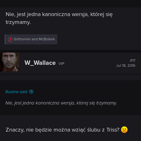
Nie, jest jedna kanoniczna wersja, której się
trzymamy.
R
Gilthoniel
and
McBobek
e
a
c
t
#17
W_Wallace
VIP
i
Jul 18, 2016
o
n
s
:
Rustine said:
Nie, jest jedna kanoniczna wersja, której się trzymamy.
Znaczy, nie będzie można wziąć ślubu z Triss?