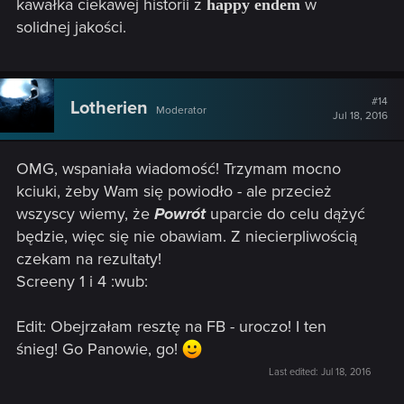
kawałka ciekawej historii z
w
happy endem
solidnej jakości.
#14
Lotherien
Moderator
Jul 18, 2016
OMG, wspaniała wiadomość! Trzymam mocno
kciuki, żeby Wam się powiodło - ale przecież
wszyscy wiemy, że
Powrót
uparcie do celu dążyć
będzie, więc się nie obawiam. Z niecierpliwością
czekam na rezultaty!
Screeny 1 i 4 :wub:
Edit: Obejrzałam resztę na FB - uroczo! I ten
śnieg! Go Panowie, go!
Last edited:
Jul 18, 2016