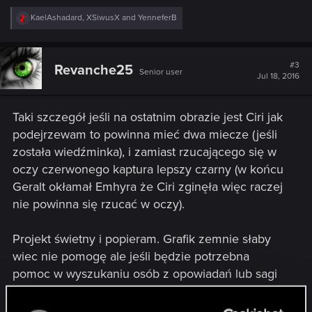
R
KaelAshadard
,
XSiwusX
and
YenneferB
e
a
c
t
#3
Revanche25
Senior user
i
Jul 18, 2016
o
n
s
Taki szczegół jeśli na ostatnim obrazie jest Ciri jak
:
podejrzewam to powinna mieć dwa miecze (jeśli
została wiedźminka), i zamiast rzucającego się w
oczy czerwonego kaptura lepszy czarny (w końcu
Geralt okłamał Emhyra że Ciri zginęła więc raczej
nie powinna się rzucać w oczy).
Projekt świetny i popieram. Grafik zemnie słaby
wiec nie pomogę ale jeśli będzie potrzebna
pomoc w wyszukaniu osób z opowiadań lub sagi
które powinny wziąć udział w takiej uroczystości
to służę pomocą.