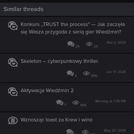
Similar threads
Konkurs ,,TRUST the process" — Jak zaczęła
się Wasza przygoda z serią gier Wiedźmin?
Mar 2, 2026
29
2K
Skeleton – cyberpunkowy thriller.
Jun 17, 2026
4
996
Aktywacja Wiedźmin 2
Monday at 7:30 PM
7
998
Wznosząc toast za Krew i wino
May 25, 2026