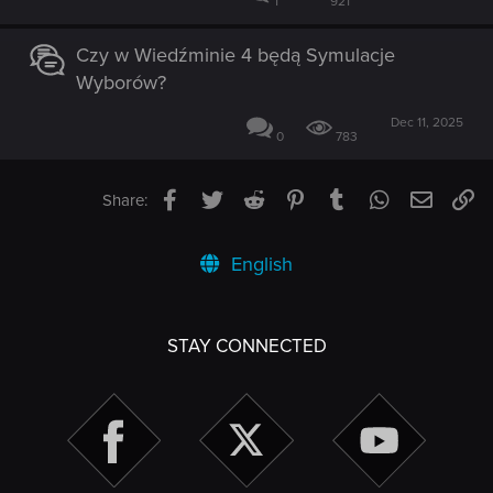
1
921
Czy w Wiedźminie 4 będą Symulacje
Wyborów?
Dec 11, 2025
0
783
Facebook
Twitter
Reddit
Pinterest
Tumblr
WhatsApp
Email
Li
Share:
English
STAY CONNECTED