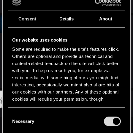
Consent
Details
About
#4
Blashix
Forum veteran
Jul 18, 2016
Our website uses cookies
Myślałem że to dodatek nowy do Wiedźmina 3
Some are required to make the site’s features click.
Ale W2? Szok. Powodzenia.
Others are optional and provide us technical and
content-related feedback so the site will click better
Będzie otwarty świat?
with you. To help us reach you, for example via
Last edited:
Jul 18, 2016
social media, with something of ours you might find
interesting, occasionally we might also share bits of
our cookies with our partners. Any of these optional
#5
cookies will require your permission, though.
SMiki55
Mentor
Jul 18, 2016
You’ll find all the details regarding our use of cookies
C
and tweak your preferences regarding them in the
Necessary
o
“Settings” menu below.
Blashix said:
n