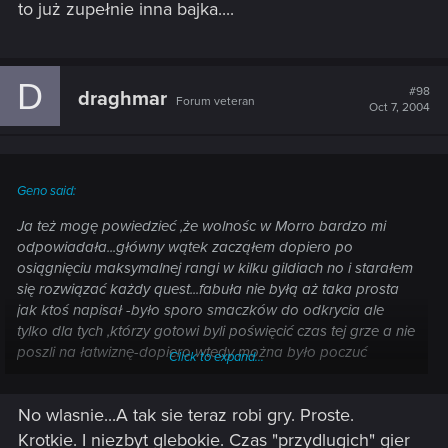
to już zupełnie inna bajka....
D
#98
draghmar
Forum veteran
Oct 7, 2004
Geno said:
Ja też mogę powiedzieć ,że wolnośc w Morro bardzo mi
odpowiadała...główny wątek zacząłem dopiero po
osiągnięciu maksymalnej rangi w kilku gildiach no i starałem
się rozwiązać każdy quest...fabuła nie byłą aż taka prosta
jak ktoś napisał -było sporo smaczków do odkrycia ale
tylko dla tych ,którzy gotowi byli poświęcić czas tej grze a nie
poszli na łatwiznę-dopiero wtedy można było poczuć
Click to expand...
prawdziwe oblicze gry.....chyba ,że ktoś po prostu nie ma
cierpliwości albo lubi gry bardziej na akcję nastawione -
No wlasnie...A tak sie teraz robi gry. Proste.
wtedy to już zupełnie inna bajka....
Krotkie. I niezbyt glebokie. Czas "przydlugich" gier