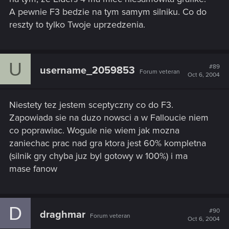
A pewnie F3 bedzie na tym samym silniku. Co do
reszty to tylko Twoje uprzedzenia.
U
#89
username_2059853
Forum veteran
Oct 6, 2004
Niestety tez jestem sceptyczny co do F3.
Zapowiada sie na duzo nowsci a w Falloucie niem
co poprawiac. Wogule nie wiem jak mozna
zaniechac prac nad gra ktora jest 60% kompletna
(silnik gry chyba juz byl gotowy w 100%) i ma
mase fanow
D
#90
draghmar
Forum veteran
Oct 6, 2004