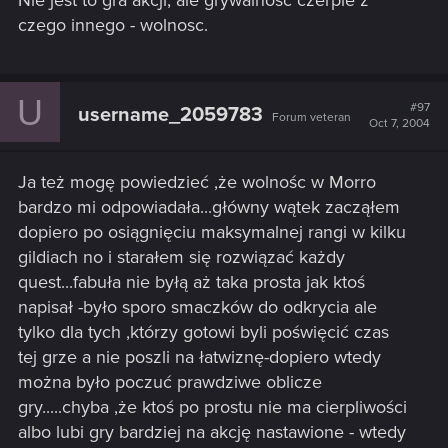
Nie jest to gra akcji, ale grywalnosc czerpie z
czego innego - wolnosc.
U
#97
username_2059783
Forum veteran
Oct 7, 2004
Ja też mogę powiedzieć ,że wolnośc w Morro
bardzo mi odpowiadała...główny wątek zacząłem
dopiero po osiągnięciu maksymalnej rangi w kilku
gildiach no i starałem się rozwiązać każdy
quest...fabuła nie byłą aż taka prosta jak ktoś
napisał -było sporo smaczków do odkrycia ale
tylko dla tych ,którzy gotowi byli poświęcić czas
tej grze a nie poszli na łatwiznę-dopiero wtedy
można było poczuć prawdziwe oblicze
gry.....chyba ,że ktoś po prostu nie ma cierpliwości
albo lubi gry bardziej na akcję nastawione - wtedy