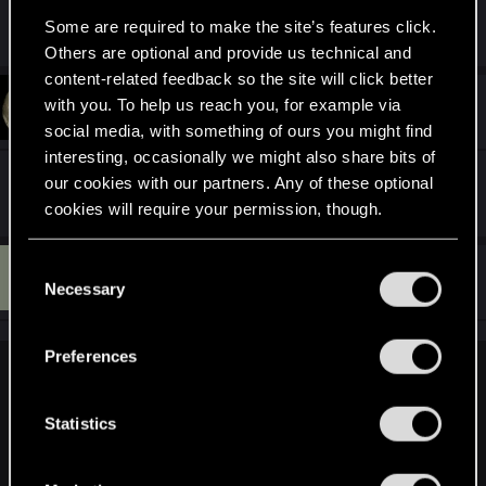
którego nie przechodziłem w trybie turowym ...
Some are required to make the site’s features click.
Others are optional and provide us technical and
content-related feedback so the site will click better
#92
with you. To help us reach you, for example via
Nathaniel
Forum veteran
Oct 7, 2004
social media, with something of ours you might find
interesting, occasionally we might also share bits of
No, widzę, że chłopaki twardo trzymają się tematu
our cookies with our partners. Any of these optional
cookies will require your permission, though.
You’ll find all the details regarding our use of cookies
V
C
#93
vicotti
Forum veteran
and tweak your preferences regarding them in the
Necessary
Oct 7, 2004
o
“Settings” menu below.
n
s
Preferences
e
Draghmar said:
n
O czym Ty mowisz? Chcesz powiedziec, ze Morro mial jakas
t
Statistics
nieziemska grafe? Po drguei zwazywszy na to, ze nie masz
S
pjeecia jak bedzie wygladal F3 to jedyne co mozesz to
e