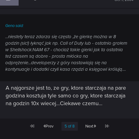
Geno said:
...niestety teraz zdarza się często ,że gierkę można w 8
godzin (sic!) łyknąć jak np. Call of Duty lub - ostatnio grałem
w Shellshock:NAM 67 - chociaż takie gierki jak ta ostatnia
też czasem są dobre - prosta młócka na
odprężenie...developerzy z góry nastawiają się na
kontynuacje i dodatki czyli kasa rządzi a księgowi królują....
A najgorsze jest to, ze gry, ktore starczaja na pare
godzina kosztuja tyle samo co gry, ktore starczaja
na godzin 10x wiecej...Ciekawe czemu...
First
Last
Prev
5 of 8
Next