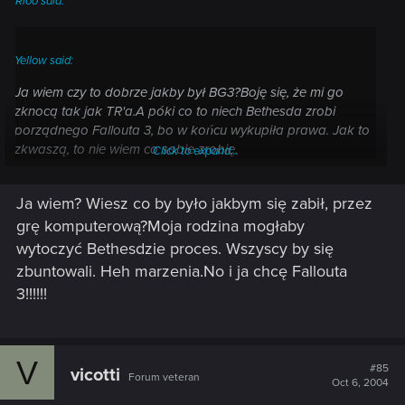
Rioo said:
Yellow said:
Ja wiem czy to dobrze jakby był BG3?Boję się, że mi go
zknocą tak jak TR'a.A póki co to niech Bethesda zrobi
porządnego Fallouta 3, bo w końcu wykupiła prawa. Jak to
zkwaszą, to nie wiem co sobie zrobię.
Click to expand...
Czemu chcesz sobie cos robic? Lepiej wtedy im cos zrob, np
Ja wiem? Wiesz co by było jakbym się zabił, przez
Click to expand...
nie kupuj F3
grę komputerową?Moja rodzina mogłaby
wytoczyć Bethesdzie proces. Wszyscy by się
zbuntowali. Heh marzenia.No i ja chcę Fallouta
3!!!!!!
V
#85
vicotti
Forum veteran
Oct 6, 2004