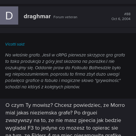
D
#88
draghmar
Forum veteran
Oct 6, 2004
Vicotti said:
No właśnie grafa. Jesli w cRPG pierwsze skrzypce gra grafa
to taka produkcja z góry jest skazana na porażke.I nie
oszukujmy się. Oddanie praw do Fallouta Bathesdzie było
wg niepioozumieniem. poprostu ta firma zbyt duzo uwagi
poświęca grafice a fabuła i magiczne słowo "grywalnośc"
schodzi na któryś z kolejnych planów.
O czym Ty mowisz? Chcesz powiedziec, ze Morro
mial jakas nieziemska grafe? Po drguei
zwazywszy na to, ze nie masz pjeecia jak bedzie
wygladal F3 to jedyne co mozesz to opierac sie
na tym, ze Elders 4 ma miec niesamowita grafike.