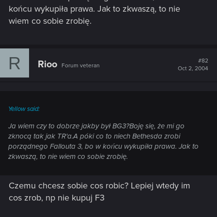
końcu wykupiła prawa. Jak to zkwaszą, to nie
wiem co sobie zrobię.
R
#82
Rioo
Forum veteran
Oct 2, 2004
Yellow said:
Ja wiem czy to dobrze jakby był BG3?Boję się, że mi go
zknocą tak jak TR'a.A póki co to niech Bethesda zrobi
porządnego Fallouta 3, bo w końcu wykupiła prawa. Jak to
zkwaszą, to nie wiem co sobie zrobię.
Czemu chcesz sobie cos robic? Lepiej wtedy im
cos zrob, np nie kupuj F3