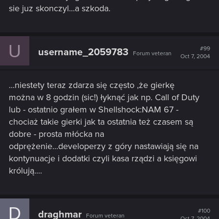
sie juz skonczyl...a szkoda.
U
#99
username_2059783
Forum veteran
Oct 7, 2004
...niestety teraz zdarza się często ,że gierkę
można w 8 godzin (sic!) łyknąć jak np. Call of Duty
lub - ostatnio grałem w Shellshock:NAM 67 -
chociaż takie gierki jak ta ostatnia też czasem są
dobre - prosta młócka na
odprężenie...developerzy z góry nastawiają się na
kontynuacje i dodatki czyli kasa rządzi a księgowi
królują....
D
#100
draghmar
Forum veteran
Oct 7, 2004