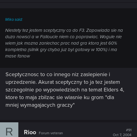
Miko said:
Niestety tez jestem sceptyczny co do F3. Zapowiada sie na
duzo nowsci a w Falloucie niem co poprawiac. Wogule nie
wiem jak mozna zaniechac prac nad gra ktora jest 60%
kompletna (silnik gry chyba juz byl gotowy w 100%) i ma
mase fanow
Sceptycznosc to co innego niz zaslepienie i
uprzedzenie. Akurat sceptyczny to ja tez jestem
szczegolnie po wypowiedziach na temat Elders 4,
ktore to maja zbilzac sie wlasnie ku grom "dla
mniej wymagajacych graczy"
R
#91
Rioo
Forum veteran
Oct 7, 2004