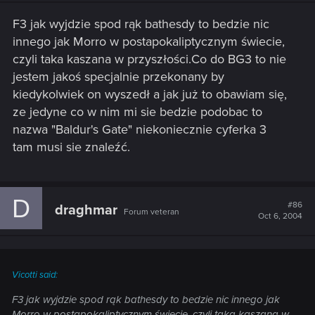
F3 jak wyjdzie spod rąk bathesdy to bedzie nic
innego jak Morro w postapokaliptycznym świecie,
czyli taka kaszana w przyszłości.Co do BG3 to nie
jestem jakoś specjalnie przekonany by
kiedykolwiek on wyszedł a jak już to obawiam się,
ze jedyne co w nim mi sie bedzie podobac to
nazwa "Baldur's Gate" niekoniecznie cyferka 3
tam musi sie znaleźć.
D
#86
draghmar
Forum veteran
Oct 6, 2004
Vicotti said:
F3 jak wyjdzie spod rąk bathesdy to bedzie nic innego jak
Morro w postapokaliptycznym świecie, czyli taka kaszana w