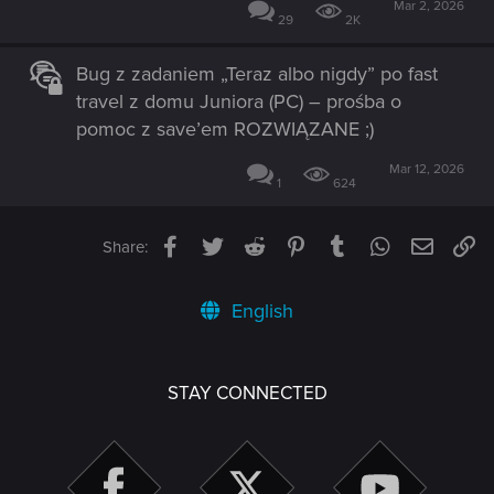
Mar 2, 2026
29
2K
Bug z zadaniem „Teraz albo nigdy” po fast
travel z domu Juniora (PC) – prośba o
pomoc z save’em ROZWIĄZANE ;)
Mar 12, 2026
1
624
Facebook
Twitter
Reddit
Pinterest
Tumblr
WhatsApp
Email
Li
Share:
English
STAY CONNECTED