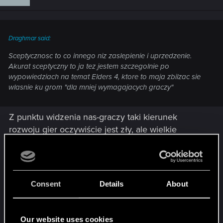
Draghmar said:
Sceptycznosc to co innego niz zaslepienie i uprzedzenie.
Akurat sceptyczny to ja tez jestem szczegolnie po
wypowiedziach na temat Elders 4, ktore to maja zbilzac sie
wlasnie ku grom "dla mniej wymagajacych graczy"
Z punktu widzenia nas-graczy taki kierunek
rozwoju gier oczywiście jest zły, ale wielkie
korporacje wydajace gry kładą nacisk na kasę a
kasa idzie za klientem masowym , czyli takim,
którym kupi grę niekoniecznie będąc fanem
gatunku ... Mam tylko nadzieje, ze CDPRed nie
Consent
Details
About
bedzie upraszczał Witchera .... ... PS skoro
mówicie o Falloutcie to Wam powiem, tylko nie
bijcie! , że mi sie nawet podobał Fallout tactics,
Our website uses cookies