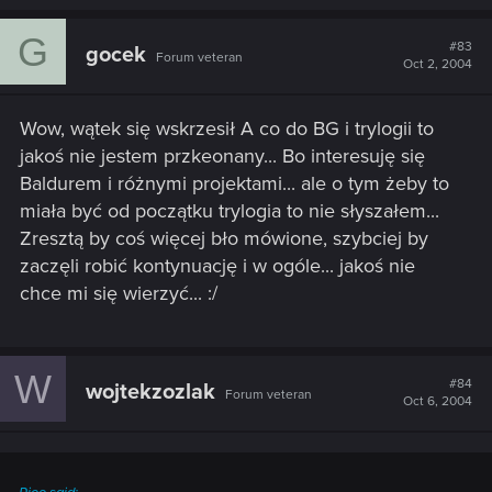
G
#83
gocek
Forum veteran
Oct 2, 2004
Wow, wątek się wskrzesił A co do BG i trylogii to
jakoś nie jestem przkeonany... Bo interesuję się
Baldurem i różnymi projektami... ale o tym żeby to
miała być od początku trylogia to nie słyszałem...
Zresztą by coś więcej bło mówione, szybciej by
zaczęli robić kontynuację i w ogóle... jakoś nie
chce mi się wierzyć... :/
W
#84
wojtekzozlak
Forum veteran
Oct 6, 2004