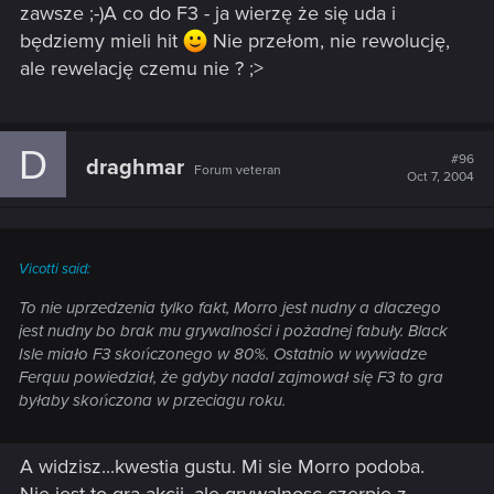
zawsze ;-)A co do F3 - ja wierzę że się uda i
będziemy mieli hit
Nie przełom, nie rewolucję,
ale rewelację czemu nie ? ;>
D
#96
draghmar
Forum veteran
Oct 7, 2004
Vicotti said:
To nie uprzedzenia tylko fakt, Morro jest nudny a dlaczego
jest nudny bo brak mu grywalności i pożadnej fabuły. Black
Isle miało F3 skończonego w 80%. Ostatnio w wywiadze
Ferquu powiedział, że gdyby nadal zajmował się F3 to gra
byłaby skończona w przeciagu roku.
A widzisz...kwestia gustu. Mi sie Morro podoba.