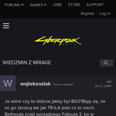
JOBS
STORE
SUPPORT
FORUMS
GAMES
Register
Log in
WIEDZMIN Z MIRAGE
W
#81
wojtekzozlak
Forum veteran
Oct 2, 2004
Ja wiem czy to dobrze jakby był BG3?Boję się, że
mi go zknocą tak jak TR'a.A póki co to niech
Bethesda zrobi porządnego Fallouta 3, bo w