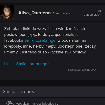
a
c
t
#3
Alisa_Daerienn
Forum regular
i
Jun 28, 2024
o
n
s
Zebrałam linki do wszystkich wiedźmińskich
:
postów (pomijając te dotyczące serialu) z
facebooka
Smiki Lorebringer
z podziałem na
loreposty, inne, herby, mapy, udostępnione rzeczy
i memy. Jest tego dużo - łącznie 159 postów.
Linki - Smiki Lorebringer
Last edited:
Jun 28, 2024
Similar threads
wiedźmińskie labubusy