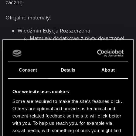
zacznę.
Oficjalne materiały:
Wiedźmin Edycja Rozszerzona
Materiały dodatkowe z płyty dołączonej
do Wiedźmina Edycji Rozszerzonej -
Platynowej Kolekcji, których nie ma na
GOG
artbook w wersji polskiej
Consent
Details
About
bestiariusz w wersji polskiej
mapa w wersji polskiej
opowiadanie w wersji polskiej
Our website uses cookies
plakaty
Some are required to make the site’s features click.
folder Fan zawierający m.in arty,
Others are optional and provide us technical and
avatary w formie gifów, filmiki,
content-related feedback so the site will click better
muzykę, a także materiały
with you. To help us reach you, for example via
dodatkowe do przygód Ifritu
social media, with something of ours you might find