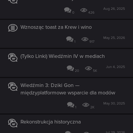
Aug 26, 2025
0
426
Wznosząc toast za Krew i wino
May 25, 2026
1
917
(Tylko Linki) Wiedźmin IV w mediach
Jun 4, 2025
20
5K
Wiedźmin 3: Dziki Gon —
międzyplatformowe wsparcie dla modów
May 30, 2025
1
2K
Rekonstrukcja historyczna
Jul 29, 2026