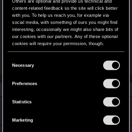
Others are optional and provide us technical and
oglądajcie obrazki póki jeszcze nie usunąłem z
content-related feedback so the site will click better
drive'a bo niedługo będę go czyścił i nic z tego
with you. To help us reach you, for example via
nie będzie. A hostingów dla obrazków pokroju
social media, with something of ours you might find
imageshacka to już nie ma i nie będą - sa takim
interesting, occasionally we might also share bits of
samym skansenem jak ogólna idea forów dla
our cookies with our partners. Any of these optional
takich dinozaurów jak my =) .
cookies will require your permission, though.
Co wy na ten pomysł?
You’ll find all the details regarding our use of cookies
C
Last edited by a moderator:
Aug 26, 2025
and tweak your preferences regarding them in the
Necessary
o
“Settings” menu below.
n
s
Preferences
e
Similar threads
n
t
Statistics
Historia Podróży Aretuzy
S
Dec 4, 2021
e
2
5K
Marketing
l
e