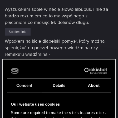
wyszukałem sobie w necie słowo labubus, i nie za
bardzo rozumiem co to ma wspólnego z
płaceniem co miesiąc 9k dolanów długu.
Spoiler:
linki
Wpadłem na iście diabelski pomysł, który można
spieniężyć na poczet nowego wiedźmina czy
remake'u wiedźmina -
Kolekcja kieszonkowych wiedźmińskich
potworków!
Miałem kiedyś nawet pomysł na bestiariusz dla
dziecka i wygenerowałem chatemgpt kolekcję
Consent
Details
About
bodajże 45 potworów z wiedźmina w wersji chibi.
Pomysł można wykorzystać, i byłyby fajne
maskotki do kolekcji -
Our website uses cookies
https://drive.google.com/drive/folders/1aLfW0Yfg_
Some are required to make the site’s features click.
EwhnluKFR7ccrD07V4GaxVD?usp=drive_link
-