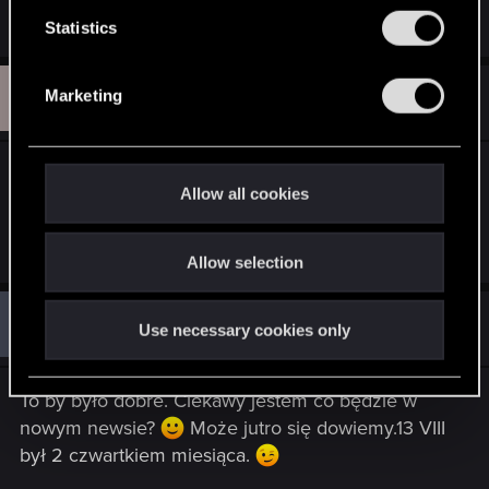
się pojawią.
n
t
Statistics
S
e
S
#74
Marketing
szop_pracz
Forum veteran
l
Sep 9, 2009
e
c
a nie czasem jutro? Zdaje się, że w drugi czwartek
t
Allow all cookies
każdego miesiąca czy coś takiego miały się
i
pojawiać? :s
o
Allow selection
n
M
#75
mcsloniu
Use necessary cookies only
Senior user
Sep 9, 2009
To by było dobre. Ciekawy jestem co będzie w
nowym newsie?
Może jutro się dowiemy.13 VIII
był 2 czwartkiem miesiąca.