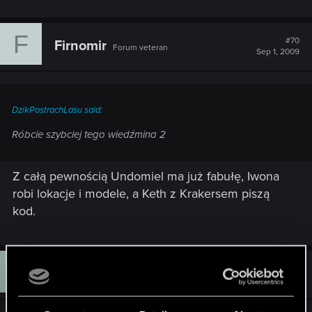
F
#70
Firnomir
Forum veteran
Sep 1, 2009
DzikPostrachLasu said:
Róbcie szybciej tego wiedźmina 2
Z całą pewnością Undomiel ma już fabułę, Iwona
robi lokacje i modele, a Keth z Krakersem piszą
kod.
I
#71
Inccub
Forum veteran
Sep 1, 2009