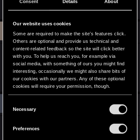
Consent
Details
About
czyli taki sam skład jak poprzednio? ;D
Our website uses cookies
K
#72
Kowal_155
Forum veteran
Some are required to make the site’s features click.
Sep 9, 2009
Others are optional and provide us technical and
content-related feedback so the site will click better
"Wrzesień nadszedł, a wraz z nim widmo braku
with you. To help us reach you, for example via
jakiegoś newsa"
Ludzie miejcie litość nad nami
social media, with something of ours you might find
szarakami i dajcie choć promyk nadziei -
interesting, occasionally we might also share bits of
cokolwiek!
our cookies with our partners. Any of these optional
cookies will require your permission, though.
M
You’ll find all the details regarding our use of cookies
#73
C
mcsloniu
Senior user
Sep 9, 2009
and tweak your preferences regarding them in the
Necessary
o
“Settings” menu below.
n
Sierpniowe wieści były 13 VIII, więc jeszcze trzeba
s
Preferences
trochę poczekać. Za pewne w najbliższym czasie
e