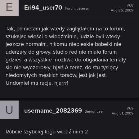
E
#68
Eri94_user70
Forum veteran
Aug 26, 2009
Tak, pamietam jak wtedy zaglądałem na to forum,
szukając wieści o wiedźminie, ludzie byli wtedy
jeszcze normalni, nikomu niebieskie bąbelki nie
uderzały do głowy, studio red nie miało forum
gdzieś, a wszystkie mozliwe do obgadania tematy
się nie wyczerpały, hjar! A teraz, do stu tysięcy
niedomytych męskich torsów, jest jak jest.
Undomiel ma rację, hjarrr!
U
#69
username_2082369
Senior user
Aug 31, 2009
Róbcie szybciej tego wiedźmina 2