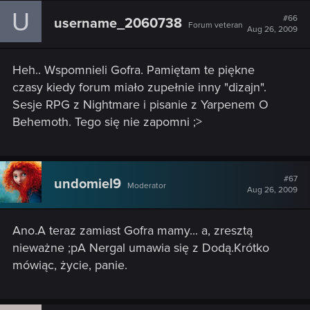
U
#66
username_2060738
Forum veteran
Aug 26, 2009
Heh.. Wspomnieli Gofra. Pamiętam te piękne
czasy kiedy forum miało zupełnie inny "dizajn".
Sesje RPG z Nightmare i pisanie z Yarpenem O
Behemoth. Tego się nie zapomni ;>
#67
undomiel9
Moderator
Aug 26, 2009
Ano.A teraz zamiast Gofra mamy... a, zresztą
nieważne ;pA Nergal umawia się z Dodą.Krótko
mówiąc, życie, panie.