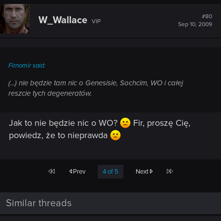
#80
W_Wallace
VIP
Sep 10, 2009
Firnomir said:
(...) nie będzie tam nic o Genesisie, Sochcim, WO i całej
reszcie tych degeneratów.
Jak to nie będzie nic o WO?
Fir, proszę Cię,
powiedz, że to nieprawda
First
Last
Prev
4 of 5
Next
Similar threads