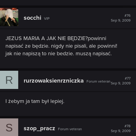
#76
socchi
VIP
Sep 9, 2009
JEZUS MARIA A JAK NIE BĘDZIE?powinni
napisać ze będzie. nigdy nie pisali, ale powinni!
jak nie napiszą to nie bedzie. muszą napisać.
R
#77
rurzowaksienrzniczka
Forum veteran
Sep 9, 2009
I żebym ja tam był lepiej.
S
#78
szop_pracz
Forum veteran
Sep 9, 2009