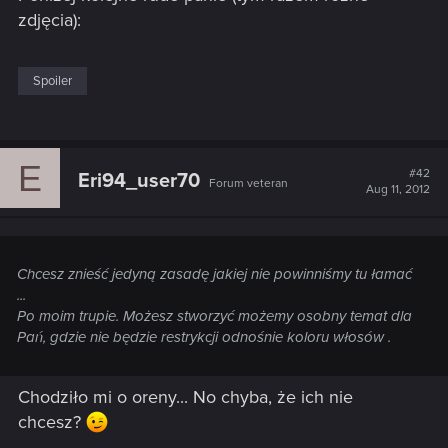
zdjęcia):
Spoiler
E
#42
Eri94_user70
Forum veteran
Aug 11, 2012
Chcesz znieść jedyną zasadę jakiej nie powinniśmy tu łamać
...
Po moim trupie. Możesz stworzyć możemy osobny temat dla
Pań, gdzie nie będzie restrykcji odnośnie koloru włosów .
Chodziło mi o oreny... No chyba, że ich nie
chcesz?