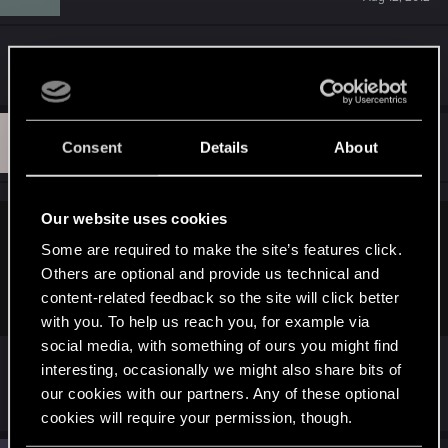
xxx
E
#50
Eri94_user70
Consent
Details
About
Forum veteran
Aug 12, 2012
Our website uses cookies
Erynia said:
Some are required to make the site’s features click.
No gdzie mi z moją naburmuszoną miną do tych słodkich
Others are optional and provide us technical and
piękności? Nie będę wam psuła podziwiania
content-related feedback so the site will click better
with you. To help us reach you, for example via
social media, with something of ours you might find
Ach, zapomniałem, że Ty nigdy się nie
interesting, occasionally we might also share bits of
uśmiechasz na zdjęciach
.
our cookies with our partners. Any of these optional
cookies will require your permission, though.