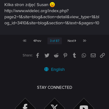
Kilka stron zdjęć Susan
http://www.widelec.org/index.php?
page2=1&site=blog&action=detail&view_type=1&bl
og_id=3410&site=blog&section=1&text=&pages=10
First
Last
Prev
3 of 87
Next
Facebook
Twitter
Reddit
Pinterest
Tumblr
WhatsApp
Email
Li
Share:
English
STAY CONNECTED