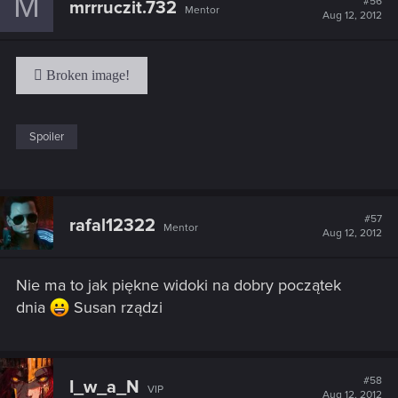
M
#56
mrrruczit.732
Mentor
Aug 12, 2012
Spoiler
#57
rafal12322
Mentor
Aug 12, 2012
Nie ma to jak piękne widoki na dobry początek
dnia
Susan rządzi
#58
I_w_a_N
VIP
Aug 12, 2012