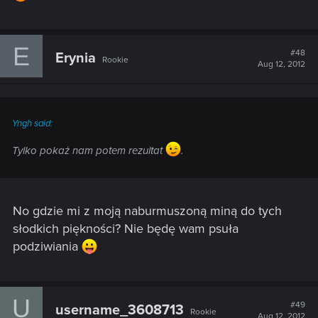
E
#48
Erynia
Rookie
Aug 12, 2012
Yngh said:
Tylko pokaż nam potem rezultat
.
No gdzie mi z moją naburmuszoną miną do tych
słodkich piękności? Nie będę wam psuła
podziwiania
U
#49
username_3608713
Rookie
Aug 12, 2012