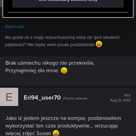
Aug 12, 2012
Erynia said:
No gdzie mi z moją naburmuszoną miną do tych słodkich
piękności? Nie będę wam psuła podziwiania
Brak uśmiechu nikogo nie przekreśla.
Przynajmniej dla mnie.
E
#53
Eri94_user70
Forum veteran
Aug 12, 2012
Jako iż jestem jeszcze na kompie, postanowiłem
wykorzystać ten czas produktywnie... wrzucając
więcej zdjęć Susan
.