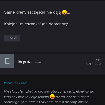
Same oreny szczęścia nie dają
...
Kolejna "mieszanka" (na dobranoc):
Spoiler
E
#44
Erynia
Rookie
Aug 11, 2012
RedpowerPl said:
Nie słyszałem zbytnio głosów oburzonej płci pięknej co do
tego seksistowskiego tematu
(zaraz będzie bulwers
"dlaczego tylko rude?!") Szkoda, że jest dzienny limit na