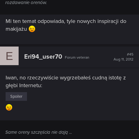
rozdawanie orenów.
Mi ten temat odpowiada, tyle nowych inspiracji do
makijażu
E
#45
Eri94_user70
Forum veteran
Aug 11, 2012
Iwan, no rzeczywiście wygrzebałeś cudną istotę z
głębi Internetu:
Spoiler
Same oreny szczęścia nie dają ...