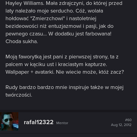
Hayley Williams. Mała zdrajczyni, do której przed
laty należało moje serducho. Cóż, wolała
hołdować "Zmierzchowi" i nastoletniej
bezideowości niż entuzjazmowi i pasji, jak do
pewnego czasu... W dodatku jest farbowana!
Choda sukha.
Moją faworytką jest pani z pierwszej strony, ta z
palcem w kąciku ust i kraciastym kapturze.
Wallpaper + avatarki. Nie wiecie może, któż zacz?
Rudy bardzo bardzo mnie inspiruje także w mojej
twórczości.
#60
rafal12322
Mentor
Aug 12, 2012