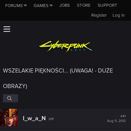
JOBS
STORE
SUPPORT
FORUMS
GAMES
Register
Log in
WSZELAKIE PIĘKNOŚCI... (UWAGA! - DUŻE
OBRAZY)
#41
I_w_a_N
VIP
Aug 11, 2012