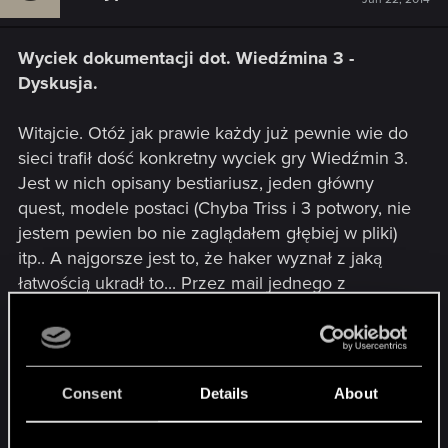
Wyciek dokumentacji dot. Wiedźmina 3 -
Dyskusja.
Witajcie. Otóż jak prawie każdy już pewnie wie do
sieci trafił dość konkretny wyciek gry Wiedźmin 3.
Jest w nich opisany bestiariusz, jeden główny
quest, modele postaci (Chyba Triss i 3 potwory, nie
jestem pewien bo nie zaglądałem głębiej w pliki)
itp.. A najgorsze jest to, że haker wyznał z jaką
łatwością ukradł to... Przez mail jednego z
pracowników. Co wy o tym sądzicie? Zaglądniecie
w pliki? Ja osobiście je posiadam lecz boje się
cokolwiek z nimi robić bo nie chce popsuć
zabawy, ale z drugiej strony dobrze wiedzieć co
Consent
Details
About
nas czeka, hmm.