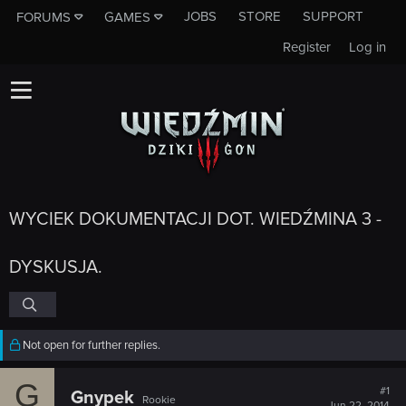
JOBS
STORE
SUPPORT
FORUMS
GAMES
Register
Log in
WYCIEK DOKUMENTACJI DOT. WIEDŹMINA 3 -
DYSKUSJA.
Not open for further replies.
G
#1
Gnypek
Rookie
Jun 22, 2014