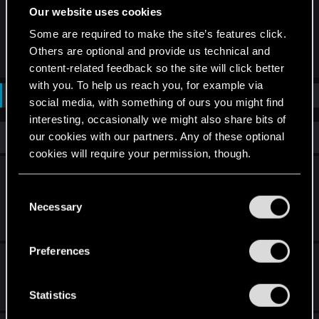
Patrząc inaczej to troszkę niekompetencja ze
Our website uses cookies
strony tego pana co takie rzeczy trzyma w mailu..
Some are required to make the site’s features click.
Hm.
Others are optional and provide us technical and
content-related feedback so the site will click better
with you. To help us reach you, for example via
Not open for further replies.
social media, with something of ours you might find
interesting, occasionally we might also share bits of
Similar threads
our cookies with our partners. Any of these optional
cookies will require your permission, though.
Weź udział w konkursie na zrzut ekranu z
You’ll find all the details regarding our use of cookies
Wiedźmina 3: Dziki Gon!
C
and tweak your preferences regarding them in the
Necessary
o
Jan 15, 2023
“Settings” menu below.
n
11
3K
s
Preferences
Nie można włączyć Wiedźmina 3
e
n
Aug 28, 2016
t
Statistics
0
635
S