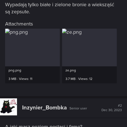
Wypadają tylko białe i zielone bronie a wieksząść
są zepsute.
Attachments
png.png
ze.png
3 MB · Views: 11
3.7 MB · Views: 12
#2
Inzynier_Bombka
Senior user
Dec 30, 2023
A jaki masz poziom postaci i fame?