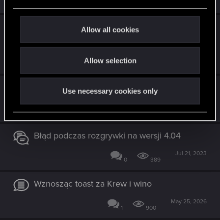
Similar threads
e
c
t
Spektakle/widowiska teatralne i pokazy -
Allow all cookies
i
pomysł na wiedźmińskie safari
o
Sep 11, 2025
Allow selection
n
3
564
Pytanie o kolejne wersje gier
Use necessary cookies only
Oct 17, 2025
2
545
Błąd podczas rozgrywki na wersji 4.04
Jul 21, 2023
0
389
Wznosząc toast za Krew i wino
May 25, 2026
1
900