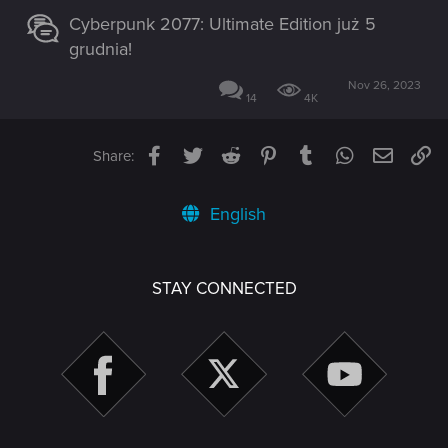
Cyberpunk 2077: Ultimate Edition już 5
grudnia!
Nov 26, 2023
14
4K
Facebook
Twitter
Reddit
Pinterest
Tumblr
WhatsApp
Email
Li
Share:
English
STAY CONNECTED