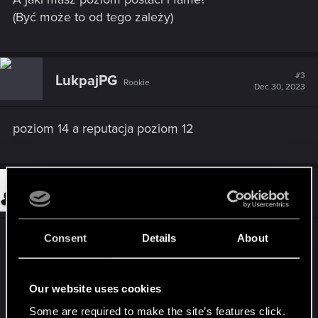
(Być może to od tego zależy)
#3
LukpajPG
Rookie
Dec 30, 2023
poziom 14 a reputacja poziom 12
#4
Inzynier_Bombka
Senior user
Dec 30, 2023
Consent
Details
About
Ja dobiłem jakoś szybko reputacją do 50 (bo się
w każdą awanturę ładowałem zwiedzając miasto) i
teraz nawet pomarańczowe mi wypadają, a
Our website uses cookies
wcześniej tylko zielone i niebieskie.
Some are required to make the site’s features click.