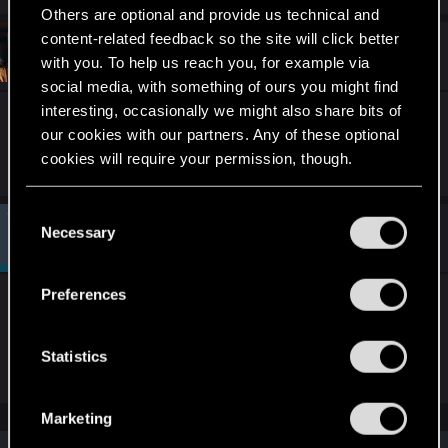
Others are optional and provide us technical and
content-related feedback so the site will click better
#5
5ander5
Mentor
with you. To help us reach you, for example via
Dec 30, 2023
social media, with something of ours you might find
interesting, occasionally we might also share bits of
To chyba tak miało być, bo nie wydaje mi się żeby
our cookies with our partners. Any of these optional
na 14 poziomie już wypadały niebieskie.
cookies will require your permission, though.
You’ll find all the details regarding our use of cookies
C
and tweak your preferences regarding them in the
#6
Necessary
Yakin
o
Moderator
Dec 31, 2023
“Settings” menu below.
n
s
Preferences
Miałem dokładnie tak samo. Poziom tych broni,
e
które wypadają jest zależny od poziomu postaci.
n
Procent zepsutych też domyślnie jest dosyć duży.
t
Statistics
S
e
Marketing
l