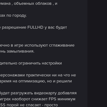
мана , объемных облаков , и
ках по городу.
те разрешение FULLHD у вас будет
 конечно в игре используют сглаживание
ень замыливания.
удительно ограничить настройки
 персонажами практически ни на что не
 время на оптимизацию, но и решили
 будет разгружать видеокарту добавляя
х играх наоборот снижает FPS минимум
SS порой не спасает - просто