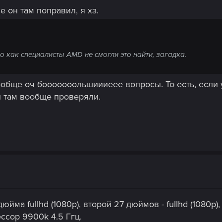
Че он там поправил, я хз.
но как специалисты AMD не смогли это найти, загадка.
ообще оч бооооооольшиииеее вопросы. То есть, если у
ни там вообще проверяли.
йма fullhd (1080p), второй 27 дюймов - fullhd (1080p), 
ссор 9900k 4.5 Ггц.