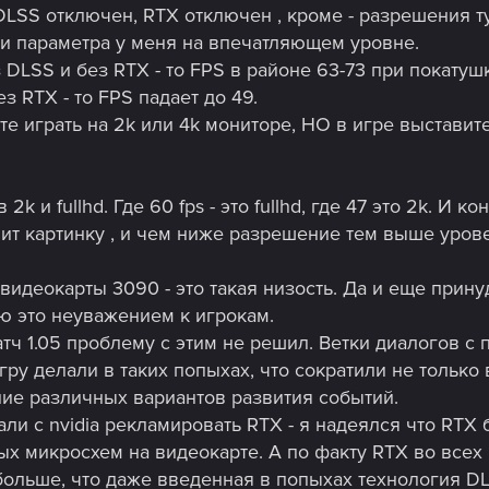
LSS отключен, RTX отключен , кроме - разрешения ту
ри параметра у меня на впечатляющем уровне.
ез DLSS и без RTX - то FPS в районе 63-73 при покатуш
з RTX - то FPS падает до 49.
те играть на 2k или 4k мониторе, НО в игре выстави
 2k и fullhd. Где 60 fps - это fullhd, где 47 это 2k. И
лит картинку , и чем ниже разрешение тем выше уров
 видеокарты 3090 - это такая низость. Да и еще прин
ю это неуважением к игрокам.
атч 1.05 проблему с этим не решил. Ветки диалогов с
гру делали в таких попыхах, что сократили не только
ние различных вариантов развития событий.
али с nvidia рекламировать RTX - я надеялся что RTX
ьных микросхем на видеокарте. А по факту RTX во все
 больше, что даже введенная в попыхах технология DL