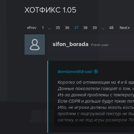
ХОТФИКС 1.05
Prev
1
…
35
36
37
38
39
…
48
Next
sifon_borada
Fresh user
BornGamerEKB said:
Коротко об оптимизации на 4 и 6 яд
Данные показатели говорят о том, ч
Из-за данной проблемы с температу
Если CDPR и дальше будут такие пат
Ибо, не игроки должны искать кост
проблем с подгрузкой текстур не б
систему, а не под игры размером 70
По поводу графики вопросов вообще 
Но то, как игровые процессы влияют