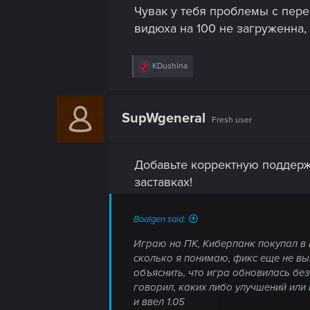
Чувак у тебя проблемы с пере
Почему недавно вышедшие игры от U
Почему в RDR 2 не испытываю проб
видюха на 100 не загруженна,
Я не знаю почему, но раньше пробл
Видимо прийдётся менять не только в
R
KDushina
View attachment 11103695
e
a
c
t
SupWgeneral
Fresh user
i
o
n
s
Добавьте корректную поддержк
:
заставках!
Boalgen said:
Играю на ПК, Киберпанк покупал в E
сколько я понимаю, фикс еще не вы
объяснить, что игра обновилась без
говорил, каких либо улучшений или и
и ввел 1.05