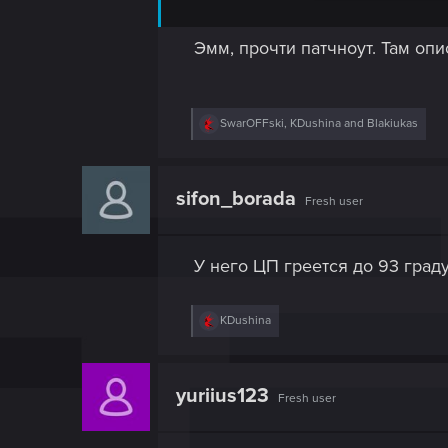
Эмм, прочти патчноут. Там оп
R
SwarOFFski
,
KDushina
and
Blakiukas
e
a
c
t
sifon_borada
Fresh user
i
o
n
s
У него ЦП греется до 93 граду
:
R
KDushina
e
a
c
t
yuriius123
Fresh user
i
o
n
s