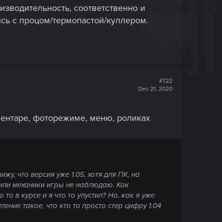
изводительность, соответственно и
как будто я пентагон решил взломать?
ись с процом/термопастой/куллером.
ревышением температур всегда были.
#722
Dec 21, 2020
вентаре, фоторежиме, меню, роликах
у, что версия уже 1.05, хотя для ПК, на
 или механики игры не наблюдаю. Как
о в курсе и я что то упустил? Но, как я уже
ение такое, что кто то просто стер цифру 1.04