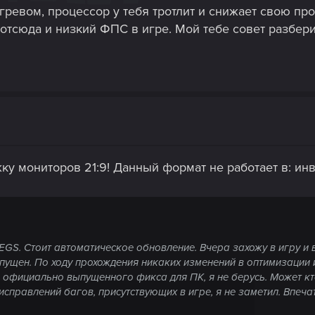
гревом, процессор у тебя тротлит и снижает свою про
bisoft работают нормально и не заставляют мой проц греться 
лем с температурой CPU?
 отсюда и низкий ФПС в игре. Мой тебе совет разбер
ем с вылетами я не испытывал. Но проблемы с высоким FT и п
идяху ну и проц, чтобы игра шла так, как мне хочется.
у мониторов 21:9! Данный формат не работает в: ин
GS. Стоит автоматическое обновление. Вчера захожу в игру и виж
пущен. По ходу прохождения никаких изменений в оптимизации
 официально выпущенного фикса для ПК, я не берусь. Может кто т
справлений багов, присутствующих в игре, я не заметил. Впечатл