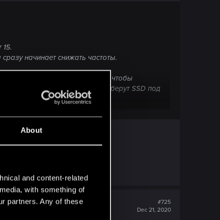
 15.
 сразу начинает снижать частоты.
ынужденными покупать SSD в ПК, чтобы
что большинство пользователей берут SSD под
как будто я пентагон решил взломать?
About
о в продуваемом корпусе
ревышением температур всегда были.
hnical and content-related
l media, with something of
ur partners. Any of these
#725
Dec 21, 2020