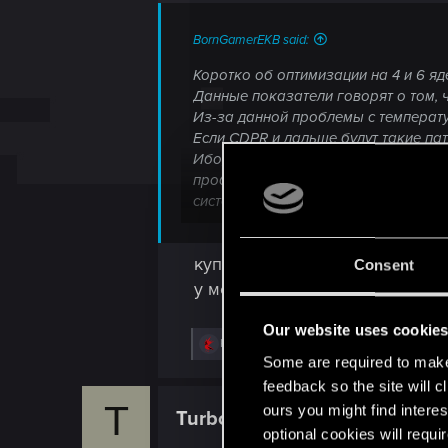
:
BornGamerEKB said:
Коротко об оптимизации на 4 и 6 яд
Данные показатели говорят о том, ч
Из-за данной проблемы с температу
Если CDPR и дальше будут такие пат
Ибо, не игроки должны искать кост
проблем с подгрузкой текстур не б
систему, а не под игры размером 70
По поводу графики вопросов вообще 
Но то, как игровые процессы влияют
купи нормальный кулер/корпус
Почему недавно вышедшие игры от U
Consent
Почему в RDR 2 не испытываю проб
у меня Райзен 2600 4100мц 1.
Я не знаю почему, но раньше пробл
Видимо прийдётся менять не только в
Our website uses cookie
R
KDushina
View attachment 11103695
e
Some are required to make 
a
feedback so the site will c
c
T
t
ours you might find interes
Turboshtopor
Fresh user
i
optional cookies will requi
o