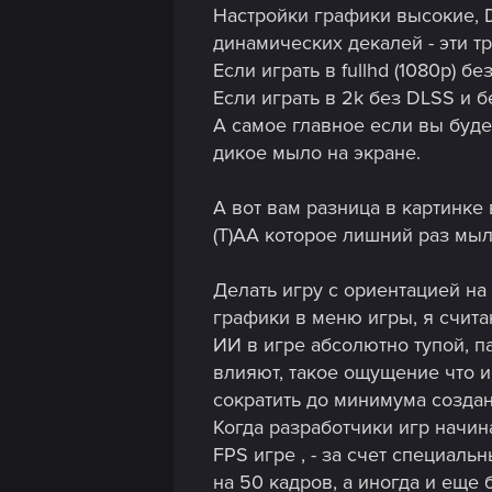
Настройки графики высокие, D
динамических декалей - эти т
Если играть в fullhd (1080p) б
Если играть в 2k без DLSS и бе
А самое главное если вы буде
дикое мыло на экране.
А вот вам разница в картинке в
(T)AA которое лишний раз мы
Делать игру с ориентацией на
графики в меню игры, я счита
ИИ в игре абсолютно тупой, п
влияют, такое ощущение что и
сократить до минимума созда
Когда разработчики игр начин
FPS игре , - за счет специал
на 50 кадров, а иногда и еще