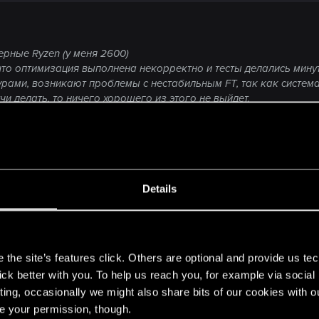
ерные Ryzen (у меня 2600)
то оптимизация выполнена некорректно и тесты делались минут
рами, возникают проблемы с нестабильным FT, так как система
чи делать, то ничего хорошего из этого не выйдет.
ыли, чтобы игра работала как надо. Игроки не должны быть в
ыло. Наоборот, разработчики должны сразу учитывать момент, 
+ГБ.
Click to expand...
нет. Меня в этом плане всё устраивает.
 на работу CPU...
 ,игра тут не причём.
bisoft работают нормально и не заставляют мой проц греться 
Details
лем с температурой CPU?
36в 47-57гр в любой игре и это с башней за 30дол ,н
ем с вылетами я не испытывал. Но проблемы с высоким FT и п
идяху ну и проц, чтобы игра шла так, как мне хочется.
s
the site’s features click. Others are optional and provide us tec
lick better with you. To help us reach you, for example via socia
ting, occasionally we might also share bits of our cookies with o
re your permission, though.