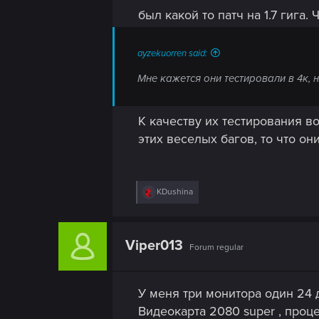
n
был какой то патч на 1.7 гига. 
ayzekuorren said:
Мне кажется они тестировали в 4к, 
К качеству их тестирования в
этих веселых багов, то что о
R
KDushina
e
a
c
t
Viper013
Forum regular
i
o
n
s
У меня три монитора один 24 дю
:
Видеокарта 2080 super , проце