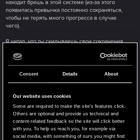
находит брешь в этой системе (из-за этого
появилась привычка постоянно сохраняться,
чтобы не терять много прогресса в случае
чего).
Я читал, что ты скидываешь свои сохранения
человеку, у которого все нормально, и он
проходит эти моменты с Вакако. Меня это
натолкнуло на мысль, что если переустановить
игру и просто туда закинуть сохранения.
Consent
Details
About
Просто в один момент мне настолько надоела
Вакако, что я решил начать новую игру, и там у
меня с Вакако все было нормально, по
Our website uses cookies
крайней мере на том этапе игры. Вот. Я хотел
Some are required to make the site’s features click.
узнать, пробовала ли ты переустанавливать
Others are optional and provide us technical and
игру.
content-related feedback so the site will click better
Я бы сам так сделал, но на удаленку я поехал
with you. To help us reach you, for example via
на дачу, а там только мобильный интернет и
social media, with something of ours you might find