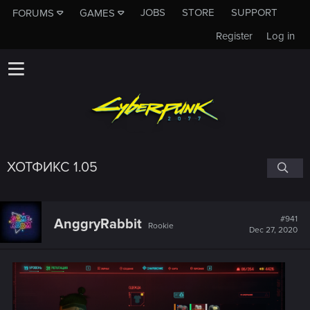
JOBS
STORE
SUPPORT
FORUMS
GAMES
Register
Log in
ХОТФИКС 1.05
#941
AnggryRabbit
Rookie
Dec 27, 2020