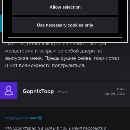
o
Allow selection
n
#945
BualPup
Use necessary cookies only
Rookie
Jan 22, 2021
Патч 1.6 джеки как крыса свалил с завода
мальстрема и закрыл за собой двери не
выпуская меня. Предыдущие сейвы подчистил
и нет возможности подгрузиться.
#946
GopnikToop
Rookie
Oct 29, 2022
Shaggy_Pellet said:
Что характерно и в 1.04 и в 1.05 у меня персонаж с