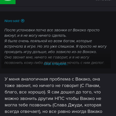
Niora said:
После установки патча все звонки от Вакако просто
виснут, и я не могу ничего сделать.
Я была очень лояльной ко всем багам, которые
встречала в игре. Но это уже слишком. Я просто не могу
проходить игру дальше, ибо зависла из-за Вакако.
Она звонит мне, ничего не говорит, и я не могу
позвонить кому-либо другому или начать с ним диалог.
Click to expand...
Press F =/
У меня аналогичная проблема с Вакако, она
Я не хочу удалять игру, но и играть я не могу.
тоже звонит, но ничего не говорит (С Панам,
благо, все хорошо). Я сам дошел до того, что
можно звонить другим НПС чтобы Вакако не
могла тебе позвонить (Слава Джуди, которая
всегда отвечает), но все равно иногда Вакако