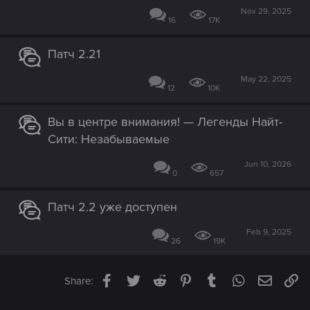
Nov 29, 2025
16
17K
Патч 2.21
May 22, 2025
12
10K
Вы в центре внимания! — Легенды Найт-
Сити: Незабываемые
Jun 10, 2026
0
657
Патч 2.2 уже доступен
Feb 9, 2025
26
19K
Facebook
Twitter
Reddit
Pinterest
Tumblr
WhatsApp
Email
Li
Share: