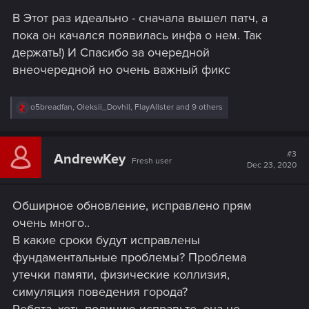
s
В Этот раз идеально - сначала вышел патч, а
:
пока он качался появилась инфа о нем. Так
держать!) И Спасибо за очередной
внеочередной но очень важный фикс
R
o5breadfan
,
Oleksii_Dovhil
,
FlayAllster
and 9 others
e
a
c
t
#3
AndrewKey
Fresh user
i
Dec 23, 2020
o
n
s
Обширное обновление, исправлено прям
:
очень много..
В какие сроки будут исправлены
фундаментальные проблемы? Проблема
утечки памяти, физические коллизия,
симуляция поведения города?