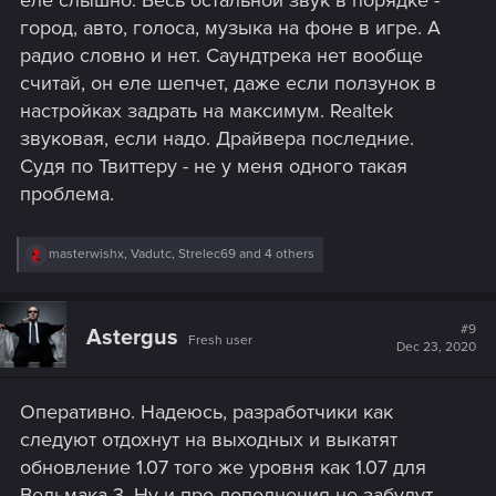
город, авто, голоса, музыка на фоне в игре. А
радио словно и нет. Саундтрека нет вообще
считай, он еле шепчет, даже если ползунок в
настройках задрать на максимум. Realtek
звуковая, если надо. Драйвера последние.
Судя по Твиттеру - не у меня одного такая
проблема.
R
masterwishx
,
Vadutc
,
Strelec69
and 4 others
e
a
c
t
#9
Astergus
Fresh user
i
Dec 23, 2020
o
n
s
Оперативно. Надеюсь, разработчики как
:
следуют отдохнут на выходных и выкатят
обновление 1.07 того же уровня как 1.07 для
Ведьмака 3. Ну и про дополнения не забудут