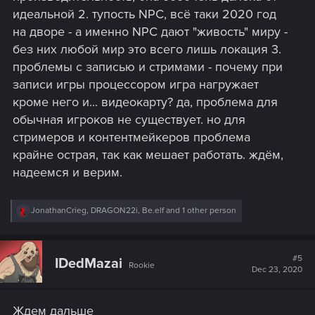
идеальной 2. тупость NPC, всё таки 2020 год
на дворе - а именно NPC дают "живость" миру -
без них любой мир это всего лишь локация 3.
проблемы с записью и стримами - почему при
записи игры процессором игра нагружает
кроме него и... видеокарту? да, проблема для
обычная игроков не существует. но для
стримеров и контентмейкеров проблема
крайне острая, так как мешает работать. ждём,
надеемся и верим.
R
JonathanCrieg
,
DRAGON22i
,
Be.elf
and 1 other person
e
a
c
t
#5
IDedMazai
Rookie
i
Dec 23, 2020
o
n
s
Ждем дальше
: