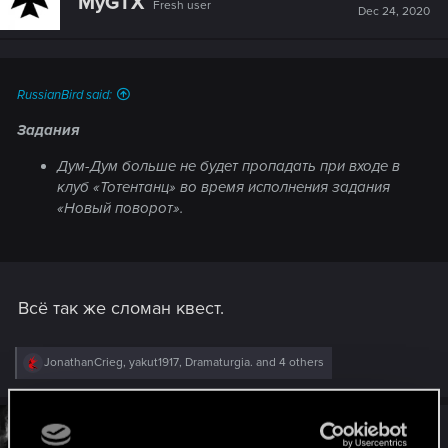
MyGTX
Fresh user
i
Dec 24, 2020
o
n
s
:
RussianBird said:
Задания
Дум-Дум больше не будет пропадать при входе в
клуб «Тотентанц» во время исполнения задания
«Новый поворот».
Всё так же сломан квест.
R
JonathanCrieg
,
yakut1917
,
Dramaturgia.
and 4 others
e
a
c
t
#12
vyushkovsergey
Fresh user
i
Dec 24, 2020