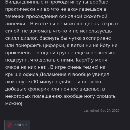
Билды длинные и проходя игру ты вообще
практически ни во что не вкачиваешься в
течении прохождения основной сюжетной
линейки... В итоге ты не можешь дверь открыть
силой, не взломать что-то и не используешь
скилл диалог. бафнуть бы чутка экспириенс
или понерфить циферки, а ветки ни на йоту не
прокачены... в одной группе еще и несколько
подгрупп, что делать с ними, Карл? у меня
очков на них нет... В игре очень темно! на
крыше офиса Деламейна я вообще увидел
люк спустя 10 минут ходьбы... я не знаю,
добавьте фонарик или ночное виденье, в
некоторых помещениях вообще ногу сломать
можно)
Last edited:
Dec 24, 2020
R
LockLaud
e