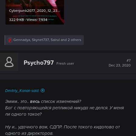
Cyberpunk2077_2020_12_23_00_38_12_461.jpg
322.9 KB · Views: 7,934
R
Gennadya
,
Skynet737
,
Sairul
and 2 others
e
a
c
t
#7
Psycho797
Fresh user
i
Dec 23, 2020
o
n
s
:
Dmitriy_Konan said:
Эммм.. это..
весь
список изменений?
Баг с повторяющейся репликой никуда не делся. У меня
ли одного такое?
Ну и... удачного вам, СДПР. После такого кидалова от
одного из директоров.