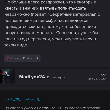
Но больше всего раздражает, что некоторые
квесты из-за них взять/выполнить/сдать
невозможно (привет, "Секретные материалы" с
неспавнящимся чипом), а часть диалогов
приходится скипать, потому что собеседники
вдруг начинать молчать.. Серьезно, лучше бы
еще на год перенесли, чем выпускать игру в
таком виде.
R
Ruslan__Rushechnik
e
a
c
t
#20
MadLynx24
Forum regular
i
Dec 24, 2020
o
n
s
:
YoRHa_2B_Angel said:
До сих пор ужасная оптимизация. До сих пор персонаж