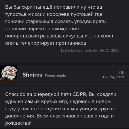
s
Вы бы скрипты ещё поправили,ну что за
:
тупость,в миссии королева пустошей,где
гоночки,стараешься срезать угол,выбрать
хороший вариант прохождения
поворота,выигрываешь сикунды и.... на хвост
опять телепортирует противников
Last edited by a moderator:
Dec 24, 2020
#18
Shniros
Forum regular
Dec 24, 2020
Спасибо за очередной патч CDPR, Вы создали
одну из самых крутых игр, надеюсь в новом
году у вас все получится и мы увидим крутые
дополнения. Всем счастливого нового года и
рождества!