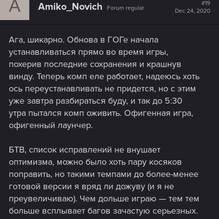
A
t
#19
Amiko_Novich
Forum regular
i
Dec 24, 2020
o
n
s
Ага, шикарно. Обнова в ГОГе начала
:
устанавливаться прямо во время игры,
похерив последние сохранения и крашнув
винду. Теперь комп еле работает, надеюсь хоть
ось переустанавливать не придется, но с этим
уже завтра разбираться буду, и так до 5:30
утра пытался комп оживить. Офигенная игра,
офигенный лаунчер.
БТВ, список исправлений не внушает
оптимизма, можно было хоть пару косяков
поправить, но такими темпами до более-менее
готовой версии я вряд ли дожуву (и я не
преувеличиваю). Чем дольше играю — тем тем
больше всплывает багов зачастую серьезных.