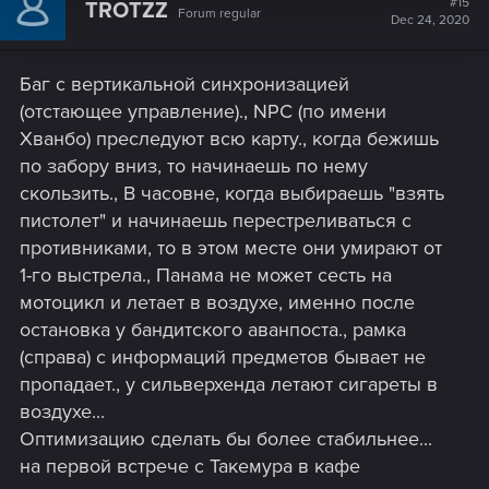
#15
TROTZZ
Forum regular
i
Dec 24, 2020
o
n
s
Баг с вертикальной синхронизацией
:
(отстающее управление)., NPC (по имени
Хванбо) преследуют всю карту., когда бежишь
по забору вниз, то начинаешь по нему
скользить., В часовне, когда выбираешь "взять
пистолет" и начинаешь перестреливаться с
противниками, то в этом месте они умирают от
1-го выстрела., Панама не может сесть на
мотоцикл и летает в воздухе, именно после
остановка у бандитского аванпоста., рамка
(справа) с информаций предметов бывает не
пропадает., у сильверхенда летают сигареты в
воздухе...
Оптимизацию сделать бы более стабильнее...
на первой встрече с Такемура в кафе