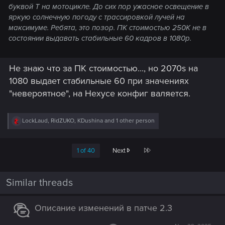
буквой Т на мотоцикле. До сих пор ужасное освещение в
яркую солнечную погоду с трассировкой лучей на
максимуме. Ребята, это позор. ПК стоимостью 250К не в
состоянии выдавать стабильные 60 кадров в 1080p.
Не знаю что за ПК стоимостью..., но 2070s на
1080 выдает стабильные 60 при значениях
"невероятное", на Нехусе конфиг валяется.
R
LockLaud
,
RidZUKO
,
KDushina
and 1 other person
e
a
c
Last
1 of 40
Next
t
i
o
n
Similar threads
s
:
Описание изменений в патче 2.3