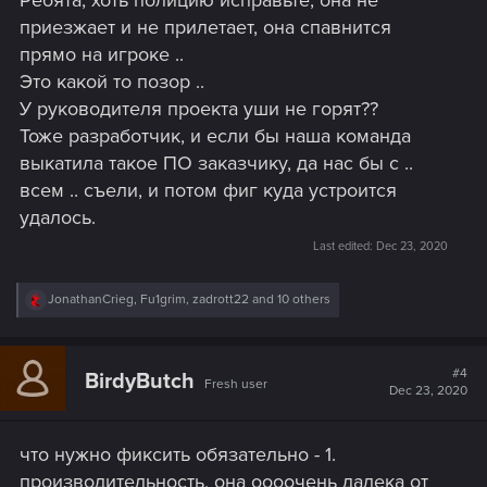
Ребята, хоть полицию исправьте, она не
приезжает и не прилетает, она спавнится
прямо на игроке ..
Это какой то позор ..
У руководителя проекта уши не горят??
Тоже разработчик, и если бы наша команда
выкатила такое ПО заказчику, да нас бы с ..
всем .. съели, и потом фиг куда устроится
удалось.
Last edited:
Dec 23, 2020
R
JonathanCrieg
,
Fu1grim
,
zadrott22
and 10 others
e
a
c
t
#4
BirdyButch
Fresh user
i
Dec 23, 2020
o
n
s
что нужно фиксить обязательно - 1.
:
производительность, она оооочень далека от