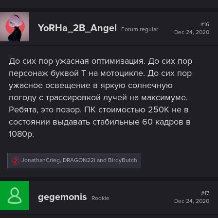
a
c
t
#16
YoRHa_2B_Angel
Forum regular
i
Dec 24, 2020
o
n
s
До сих пор ужасная оптимизация. До сих пор
:
персонаж буквой Т на мотоцикле. До сих пор
ужасное освещение в яркую солнечную
погоду с трассировкой лучей на максимуме.
Ребята, это позор. ПК стоимостью 250К не в
состоянии выдавать стабильные 60 кадров в
1080p.
R
JonathanCrieg
,
DRAGON22i
and
BirdyButch
e
a
c
t
#17
gegemonis
Rookie
i
Dec 24, 2020
o
n