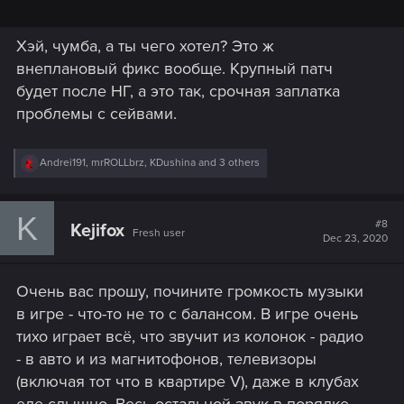
Хэй, чумба, а ты чего хотел? Это ж
внеплановый фикс вообще. Крупный патч
будет после НГ, а это так, срочная заплатка
проблемы с сейвами.
R
Andrei191
,
mrROLLbrz
,
KDushina
and 3 others
e
a
c
K
t
#8
Kejifox
Fresh user
i
Dec 23, 2020
o
n
s
Очень вас прошу, почините громкость музыки
:
в игре - что-то не то с балансом. В игре очень
тихо играет всё, что звучит из колонок - радио
- в авто и из магнитофонов, телевизоры
(включая тот что в квартире V), даже в клубах
еле слышно. Весь остальной звук в порядке -