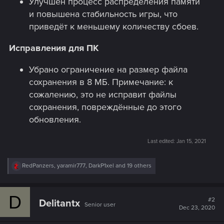
Улучшен процесс распределения памяти
и повышена стабильность игры, что
приведёт к меньшему количеству сбоев.
Исправления для ПК
Убрано ограничение на размер файла
сохранения в 8 МБ. Примечание: к
сожалению, это не исправит файлы
сохранения, повреждённые до этого
обновления.
Last edited:
Jan 15, 2021
R
RedPanzers
,
yaramir777
,
DarkP1xel
and 19 others
e
a
c
D
t
#2
Delitantx
Senior user
i
Dec 23, 2020
o
n