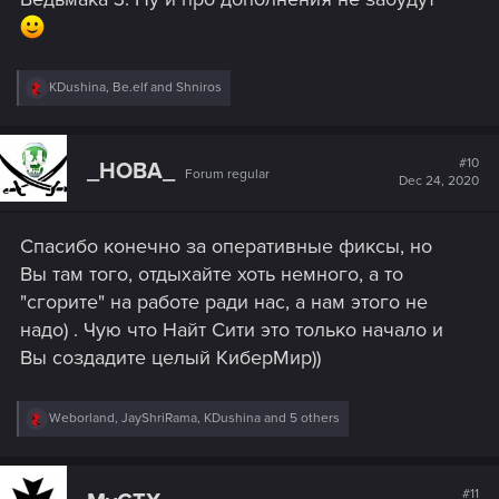
R
KDushina
,
Be.elf
and
Shniros
e
a
c
t
#10
_HOBA_
Forum regular
i
Dec 24, 2020
o
n
s
Спасибо конечно за оперативные фиксы, но
:
Вы там того, отдыхайте хоть немного, а то
"сгорите" на работе ради нас, а нам этого не
надо) . Чую что Найт Сити это только начало и
Вы создадите целый КиберМир))
R
Weborland
,
JayShriRama
,
KDushina
and 5 others
e
a
c
t
#11