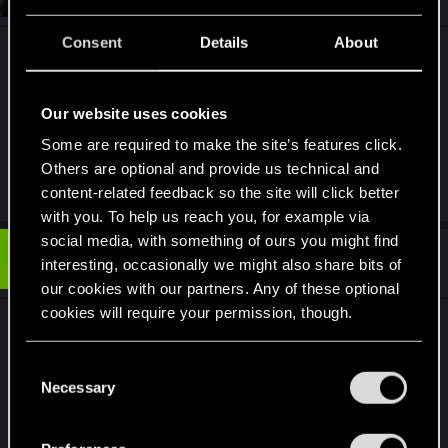
o
n
Consent
Details
About
s
Искренне надеюсь на исправление баланса
:
- в ближайших патчах или модами (( Очень
высокая сложность должна, имхо, быть
Our website uses cookies
очень высокой...​
Some are required to make the site’s features click.
Others are optional and provide us technical and
R
KDushina
,
Oleg_Andreev
and
Lastherorus
content-related feedback so the site will click better
e
with you. To help us reach you, for example via
a
c
social media, with something of ours you might find
t
#13
Jeki4
interesting, occasionally we might also share bits of
Fresh user
i
Dec 24, 2020
o
our cookies with our partners. Any of these optional
n
cookies will require your permission, though.
s
Пожалуйста обратите внимание на улучшение
:
мини-карты в углу экрана, чтобы она стала
You’ll find all the details regarding our use of cookies
C
динамичной, особенно во время вождения
and tweak your preferences regarding them in the
Necessary
o
быстрого транспорта.
“Settings” menu below.
n
Заранее спасибо
s