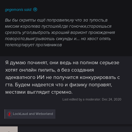
gegemonis said:
Вы бы скрипты ещё поправили,ну что за тупость,в
миссии королева пустошей,где гоночки,стараешься
срезать угол,выбрать хороший вариант прохождения
поворота,выигрываешь сикунды и.... на хвост опять
телепортирует противников
Я думаю починят, они ведь на полном серьезе
хотят онлайн пилить, а без создания
адекватного ИИ не получится конкурировать с
гта. Будем надеется что и физику поправят,
местами выглядит стремно.
Last edited by a moderator:
Dec 24, 2020
R
LockLaud
and
Weborland
e
a
c